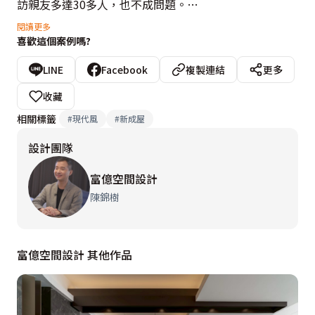
訪親友多達30多人，也不成問題。

閱讀更多
喜歡這個案例嗎?
考量居住成員不多，拆除一房平均分配給其他場域，將位
於深處的廚房拉出至客廳，小小的空間頓時放大。開放式
LINE
Facebook
複製連結
更多
的公領域設計，藉由家具定位生活區塊，海灣型沙發不靠
收藏
牆，後方設置一字形中島吧檯，打造出多功能早餐吧與輕
相關標籤
#
現代風
#
新成屋
食區，讓客廳、餐廳、廚房形成三方對話，即使坐在沙發
設計團隊
上或餐桌前，都能與家人溝通交流無阻礙。清一色純白造
型下，帶來無邊無際的想像空間，加入木元素串聯天壁立
富億空間設計
面表情，讓機能型式化於無形，大面電視收納牆側邊，運
陳錦樹
用編織毯增添精緻度，並壁掛單車架兼具展示效果，替空
間注入休閒氣息。
富億空間設計 其他作品