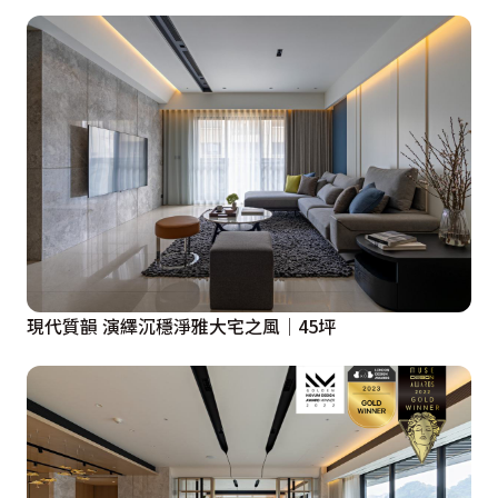
現代質韻 演繹沉穩淨雅大宅之風│45坪