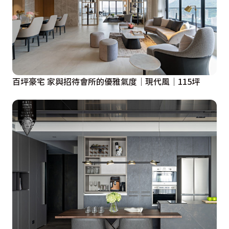
百坪豪宅 家與招待會所的優雅氣度│現代風│115坪