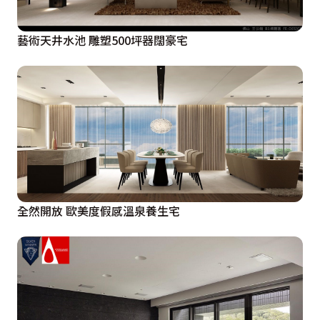
藝術天井水池 雕塑500坪器闊豪宅
全然開放 歐美度假感溫泉養生宅