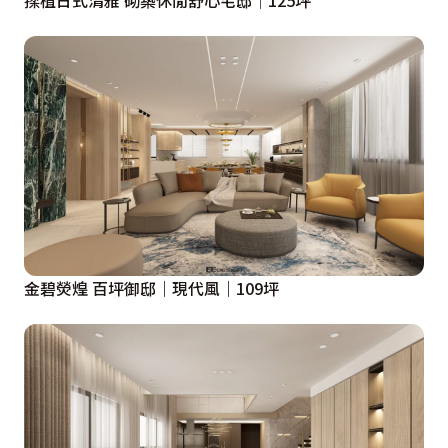
揉植日式清雅 砌築休閒舒心宅邸│125坪
金碧熒煌 百坪御邸｜現代風｜109坪