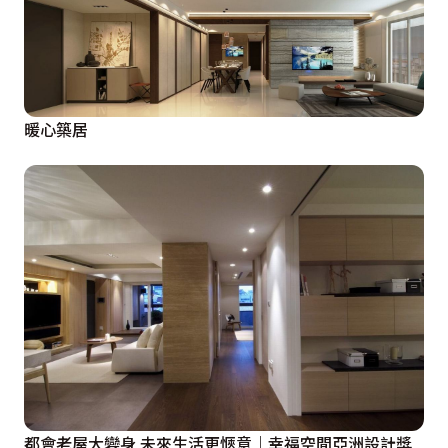
暖心築居
都會老屋大變身 未來生活更愜意｜幸福空間亞洲設計獎