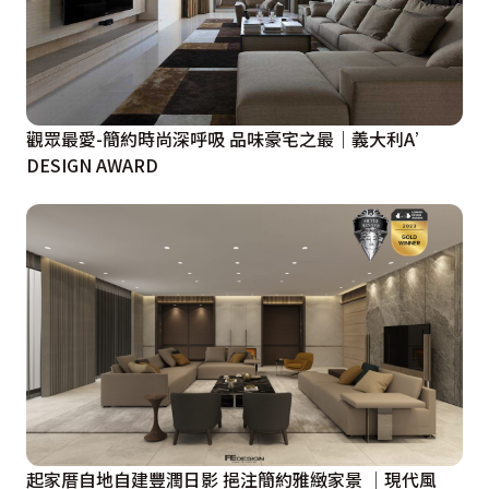
觀眾最愛-簡約時尚深呼吸 品味豪宅之最｜義大利A’
DESIGN AWARD
起家厝自地自建豐潤日影 挹注簡約雅緻家景 │現代風