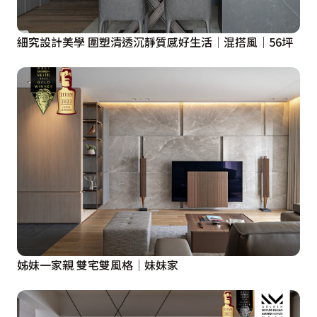
細究設計美學 圍塑清透沉靜質感好生活│混搭風│56坪
姊妹一家親 雙宅雙風格│妹妹家