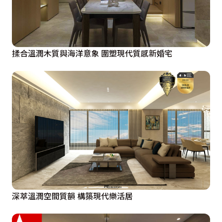
揉合溫潤木質與海洋意象 圍塑現代質感新婚宅
深萃溫潤空間質韻 構築現代樂活居