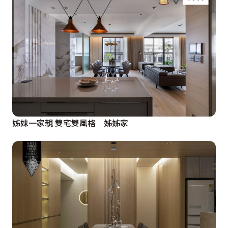
姊妹一家親 雙宅雙風格│姊姊家