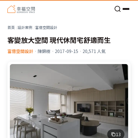
老屋預算分配與高 CP 值煥新術
看不見的居家風險和翻新關鍵
老屋預算分配與高 CP 值煥新術
首頁
設計案例
富億空間設計
客變放大空間 現代休閒宅舒適而生
富億空間設計
·
陳錦樹
·
2017-09-15
·
20,571
人氣
13