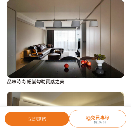
品味時尚 細膩勾勒質感之美
免費專線
立即諮詢
轉
10763