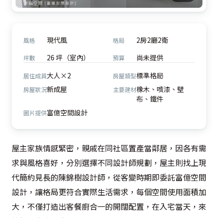
現代風
2房2廳2衛
風格
格局
26 坪（室內）
尚未提供
坪數
預算
大人×2
標準格局
居住成員
房屋類型
新成屋
橡木、噴漆、壁
房屋狀況
主要建材
布、鐵件
富億空間設計
圖片提供
屋主家族情感緊密，親戚在同社區置產當鄰居，因各有需
求與風格喜好，分別選擇不同設計師規劃，屋主則找上現
代簡約見長的陳錦樹設計師，從客變時期即委託富億空間
設計，讓格局更符合實際生活需求，每個空間使用面積加
大，不僅打造出客餐廚合一的開闊配置，在入宅當天，來