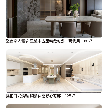
整合家人需求 重塑中古屋精緻宅邸｜現代風｜60坪
揉植日式清雅 砌築休閒舒心宅邸│125坪