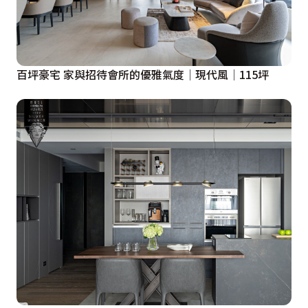
百坪豪宅 家與招待會所的優雅氣度│現代風│115坪