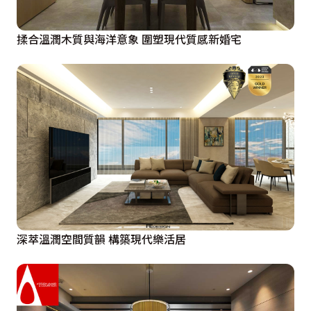
揉合溫潤木質與海洋意象 圍塑現代質感新婚宅
深萃溫潤空間質韻 構築現代樂活居