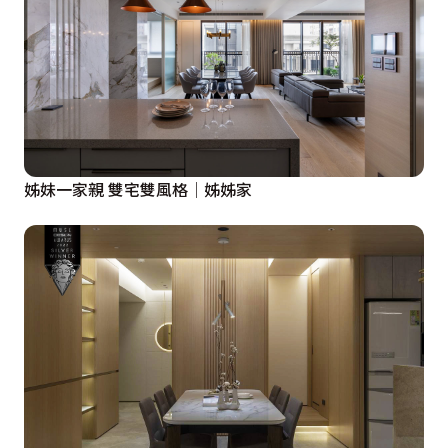
姊妹一家親 雙宅雙風格│姊姊家