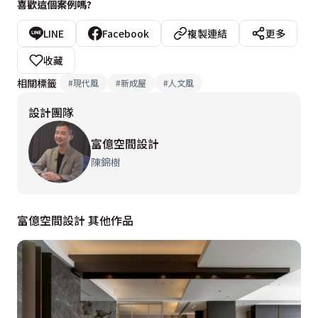
喜歡這個案例嗎?
用的加長書桌，而須由父母雙方個別指導時，則可移至視
線範圍內的餐桌獨立使用，另外也結合閱讀區與客廳機
LINE
Facebook
複製連結
更多
能，可切換大電視模式輕鬆製作報告與瀏覽相片，巧妙整
收藏
合空間機能，達到環環相扣的場域聯通性。

相關標籤
#
現代風
#
新成屋
#
人文風
設計團隊
透過隱藏式櫃體的收納規劃，整合出簡約乾淨的空間線
條，和煦窗光灑落，在橡木紋理與淨白牆面留下雅致光
富億空間設計
影，氤氳而出的靜謐優雅氣息，進而安撫男孩躁動的活潑
陳錦樹
因子，從環境的改變，影響舉止得宜的行為模式。通往私
領域的廊道則加強木作紋理的表現，以溫潤語彙導引動
富億空間設計 其他作品
線，收於雅致溫馨的臥眠情境中。