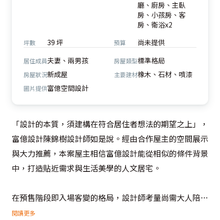
廳、廚房、主臥
房、小孩房、客
房、衛浴x2
39 坪
尚未提供
坪數
預算
夫妻、兩男孩
標準格局
居住成員
房屋類型
新成屋
橡木、石材、噴漆
房屋狀況
主要建材
富億空間設計
圖片提供
「設計的本質，須建構在符合居住者想法的期望之上」，
富億設計陳錦樹設計師如是說。經由合作屋主的空間展示
與大力推薦，本案屋主相信富億設計能從相似的條件背景
中，打造貼近需求與生活美學的人文居宅。

在預售階段即入場客變的格局，設計師考量尚需大人陪伴
的稚齡學童需求，在客廳後方開放規劃可容納三人同時使
閱讀更多