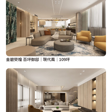
金碧熒煌 百坪御邸｜現代風｜109坪