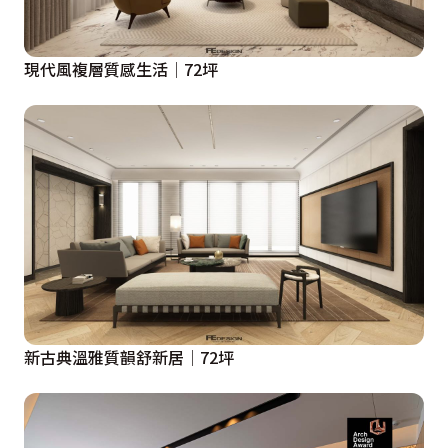
現代風複層質感生活│72坪
新古典溫雅質韻舒新居│72坪