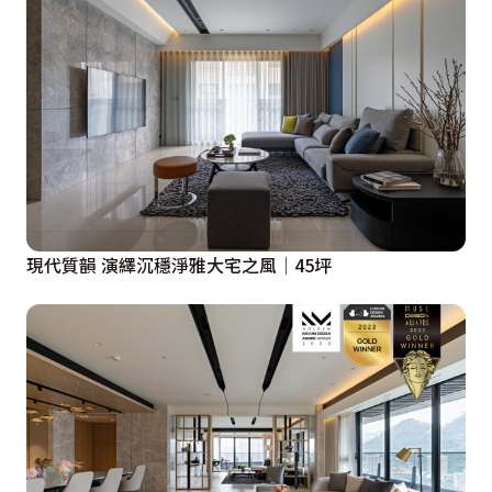
現代質韻 演繹沉穩淨雅大宅之風│45坪