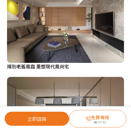
揮別老舊風霜 重塑現代風尚宅
免費專線
立即諮詢
轉
10763