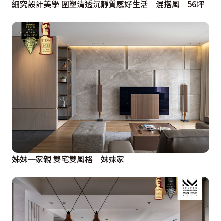
細究設計美學 圍塑清透沉靜質感好生活│混搭風│56坪
姊妹一家親 雙宅雙風格│妹妹家