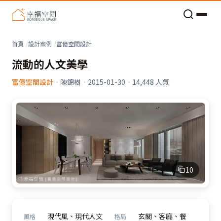
老屋預算分配與高 CP 值煥新術
看不見的居家風險和翻新關鍵
老屋預算分配與高 CP 值煥新術
首頁
設計案例
富億空間設計
流動的人文美學
富億空間設計
·
陳錦樹
·
2015-01-30
·
14,448
人氣
10
現代風、現代人文
玄關、客廳、餐
風格
格局