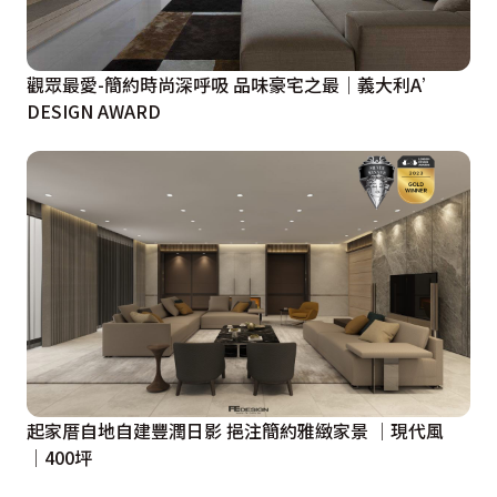
觀眾最愛-簡約時尚深呼吸 品味豪宅之最｜義大利A’
DESIGN AWARD
起家厝自地自建豐潤日影 挹注簡約雅緻家景 │現代風
│400坪