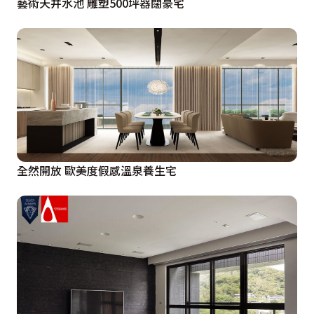
藝術天井水池 雕塑500坪器闊豪宅
全然開放 歐美度假感溫泉養生宅