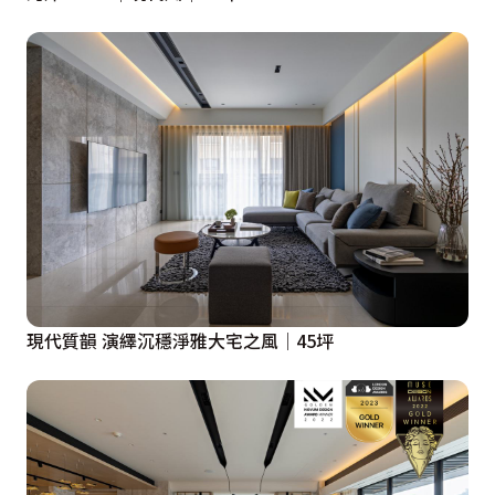
現代質韻 演繹沉穩淨雅大宅之風│45坪