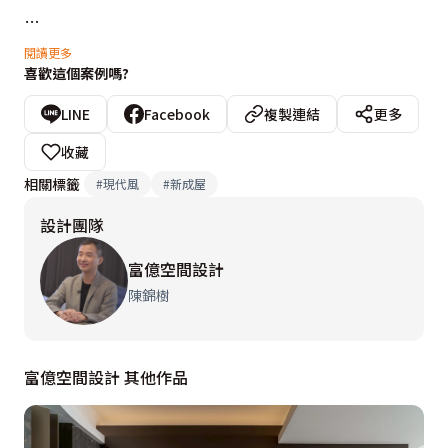
推開幸福的門扉入內，富億設計以「俐落線面」揉合「當
閱讀更多
喜歡這個案例嗎?
代語彙」，締造簡潔又溫馨的居家氛圍，更擷取日常生活
中的感動，將豐沛情感轉化在空間之中。在整體設計上，
LINE
Facebook
複製連結
更多
作為視覺重心的餐廚區，則將電視牆、廚具及餐桌整合，
收藏
並以開放、最大化來連結，成功演繹出機能兼備又寬敞明
相關標籤
#
現代風
#
新成屋
亮的開闊氣度。
設計團隊
富億空間設計
陳錦樹
富億空間設計 其他作品