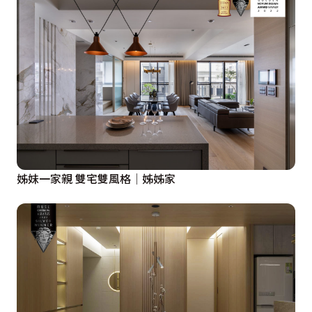
姊妹一家親 雙宅雙風格│姊姊家