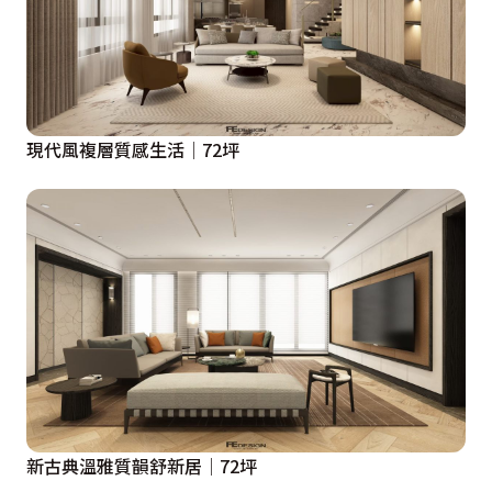
現代風複層質感生活│72坪
新古典溫雅質韻舒新居│72坪