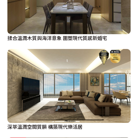
揉合溫潤木質與海洋意象 圍塑現代質感新婚宅
深萃溫潤空間質韻 構築現代樂活居