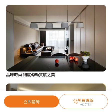
品味時尚 細膩勾勒質感之美
免費專線
立即諮詢
轉
10763