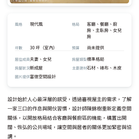
現代風
客廳、餐廳、廚
風格
格局
房、主臥房、女兒
房
30 坪（室內）
尚未提供
坪數
預算
夫妻、女兒
標準格局
居住成員
房屋類型
新成屋
石材、裱布、木皮
房屋狀況
主要建材
富億空間設計
圖片提供
設計始於人心最深層的感受，透過審視屋主的需求，了解
一家三口的作息與開伙習慣，設計師陳錦樹重新定義空間
關係，以開放格局結合客廳與餐廚區的機能，構置出開
闊、恢弘的公共場域，讓空間與居者的關係更加緊密與協
調。
