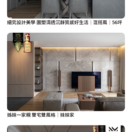
細究設計美學 圍塑清透沉靜質感好生活│混搭風│56坪
姊妹一家親 雙宅雙風格│妹妹家