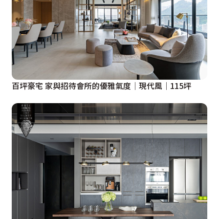
百坪豪宅 家與招待會所的優雅氣度│現代風│115坪