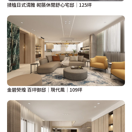
揉植日式清雅 砌築休閒舒心宅邸│125坪
金碧熒煌 百坪御邸｜現代風｜109坪