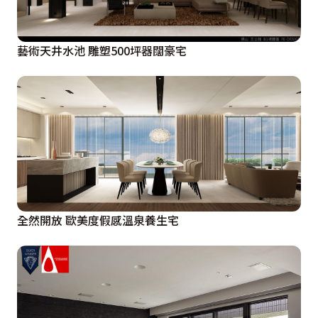
藝術天井水池 雕塑500坪器闊豪宅
全然開放 歐美度假感溫泉養生宅