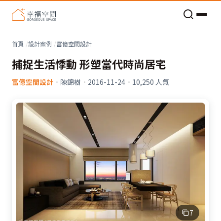
老屋預算分配與高 CP 值煥新術
看不見的居家風險和翻新關鍵
老屋預算分配與高 CP 值煥新術
首頁
設計案例
富億空間設計
捕捉生活悸動 形塑當代時尚居宅
富億空間設計
·
陳錦樹
·
2016-11-24
·
10,250
人氣
7