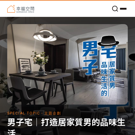
老屋預算分配與高 CP 值煥新術
SPECIAL TOPIC・主題企劃
男子宅│打造居家質男的品味生
活