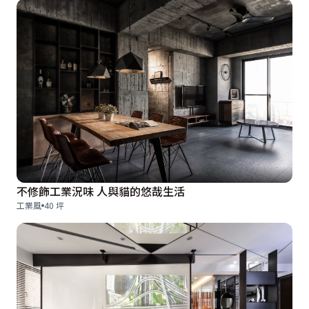
不修飾工業況味 人與貓的悠哉生活
工業風
40 坪