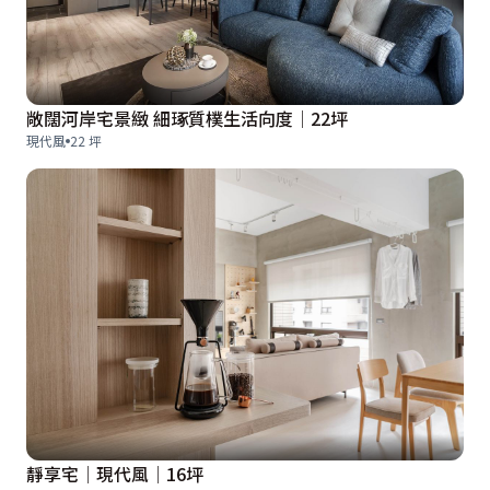
敞闊河岸宅景緻 細琢質樸生活向度│22坪
現代風
22 坪
靜享宅│現代風│16坪