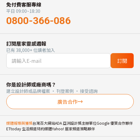
免付費客服專線
平日 09:00~18:30
0800-366-086
訂閱居家靈感週報
已有 38,000+ 位讀者加入
訂閱
你是設計師或廠商嗎？
建立設計師或品牌檔案 · 刊登案例 · 接受諮詢
廣告合作
媒體報導與獲獎
台灣百大網站
ADA 亞洲設計獎主辦單位
Google 優質合作夥伴
ETtoday 生活頻道特約媒體
Yahoo! 居家頻道策略夥伴