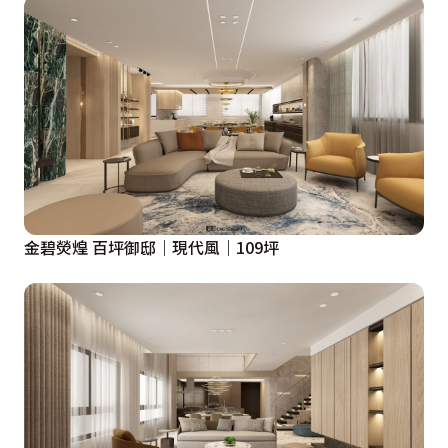
金碧熒煌 百坪御邸｜現代風｜109坪