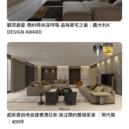
觀眾最愛-簡約時尚深呼吸 品味豪宅之最｜義大利A’
DESIGN AWARD
起家厝自地自建豐潤日影 挹注簡約雅緻家景 │現代風
│400坪