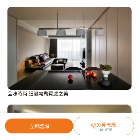
品味時尚 細膩勾勒質感之美
免費專線
立即諮詢
轉
10763