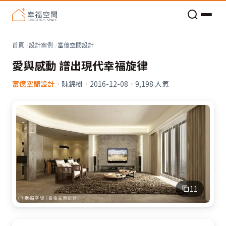
老屋預算分配與高 CP 值煥新術
看不見的居家風險和翻新關鍵
老屋預算分配與高 CP 值煥新術
首頁
設計案例
富億空間設計
愛與感動 譜出現代幸福旋律
富億空間設計
·
陳錦樹
·
2016-12-08
·
9,198
人氣
11