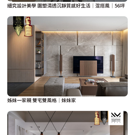
細究設計美學 圍塑清透沉靜質感好生活│混搭風│56坪
姊妹一家親 雙宅雙風格│妹妹家