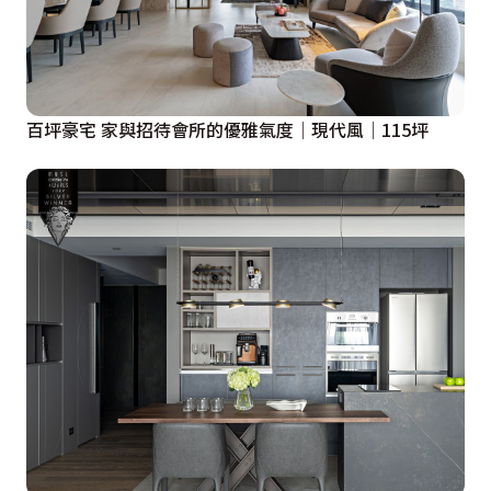
百坪豪宅 家與招待會所的優雅氣度│現代風│115坪