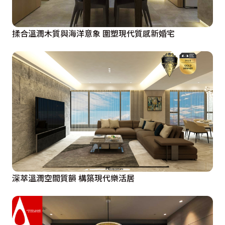
揉合溫潤木質與海洋意象 圍塑現代質感新婚宅
深萃溫潤空間質韻 構築現代樂活居