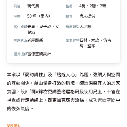
現代風
4房、2廳、2衛
風格
格局
50 坪（室內）
尚未提供
坪數
預算
夫妻、兒子x2、女
大坪數
居住成員
房屋類型
兒x2
老屋翻新
石材、木皮、仿古
房屋狀況
主要建材
磚、壁布
富億空間設計
圖片提供
本案以「簡約調性」及「貼近人心」為題，強調人與空間
的互動關係，藉由量身打造的環境，締造溫馨宜人的居家
氛圍，設計師陳錦樹更調整老屋格局及使用尺度，不管在
視覺或行走動線上，都更加寬廣與流暢，成功營造空間中
的恢弘氣度。

幸福圍聚的公共場域，以俐落線條取代華麗繁瑣，用當代
閱讀更多