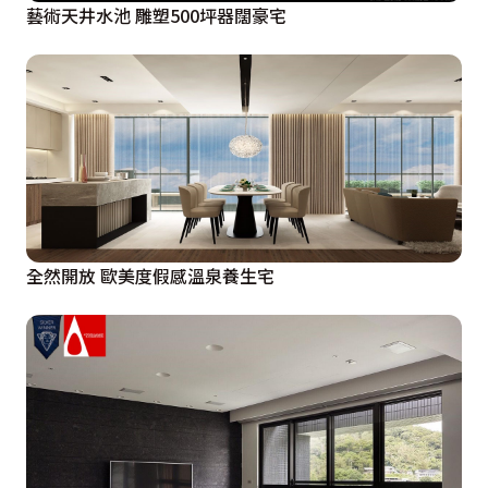
藝術天井水池 雕塑500坪器闊豪宅
全然開放 歐美度假感溫泉養生宅