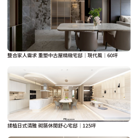
整合家人需求 重塑中古屋精緻宅邸｜現代風｜60坪
揉植日式清雅 砌築休閒舒心宅邸│125坪