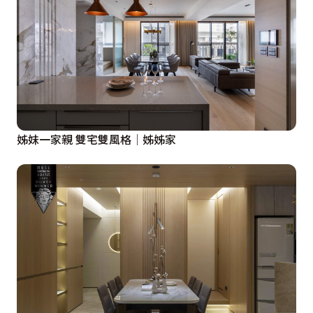
姊妹一家親 雙宅雙風格│姊姊家