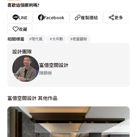
喜歡這個案例嗎?
語彙勾勒空間的線面關係，並於兩廳天花以45度的轉角
造型，來形塑視覺上的引導，也消弭上方壓樑的問題。此
LINE
Facebook
複製連結
更多
外，富億設計更分區規劃收納櫃體與展示層板，充分發揮
收藏
空間中的機能與彈性，在佈局、擺設與細節等處，均滿足
相關標籤
#
現代風
#
大坪數
#
老屋翻新
六口之家多樣化的生活與收納需求，鋪述沉穩富饒的幸福
設計團隊
景象。
富億空間設計
陳錦樹
富億空間設計 其他作品