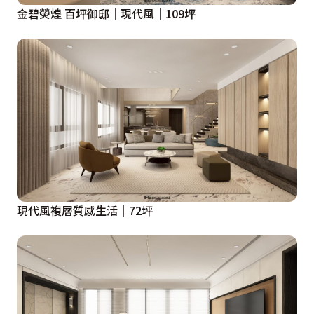
金碧熒煌 百坪御邸｜現代風｜109坪
現代風複層質感生活│72坪