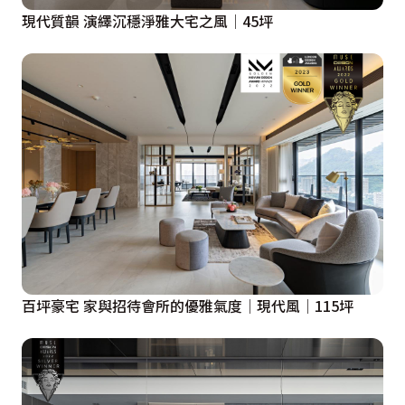
現代質韻 演繹沉穩淨雅大宅之風│45坪
百坪豪宅 家與招待會所的優雅氣度│現代風│115坪