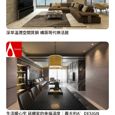
深萃溫潤空間質韻 構築現代樂活居
生活暖心宅 延續家的幸福溫度｜義大利A’DESIGN