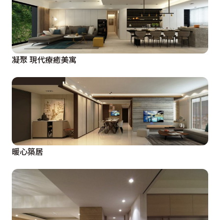
凝聚 現代療癒美寓
暖心築居