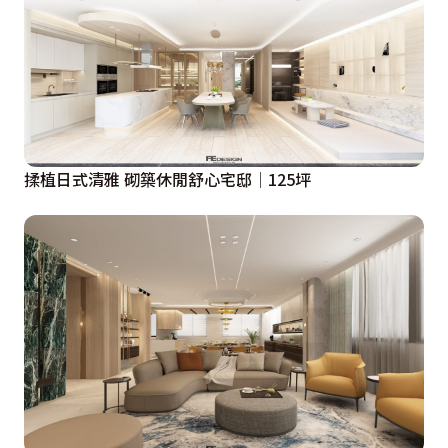
揉植日式清雅 砌築休閒舒心宅邸│125坪