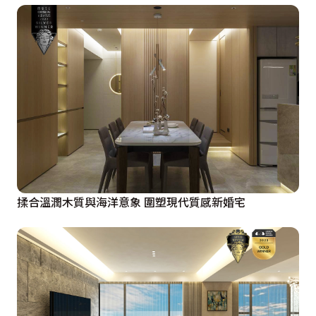
揉合溫潤木質與海洋意象 圍塑現代質感新婚宅