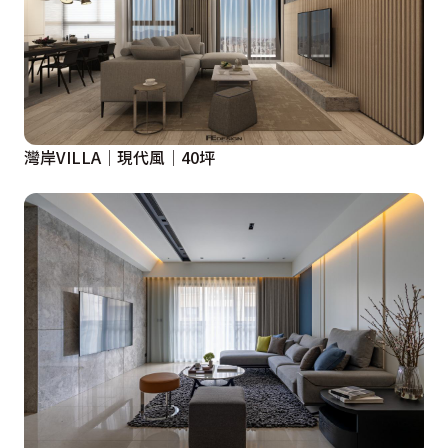
灣岸VILLA│現代風│40坪