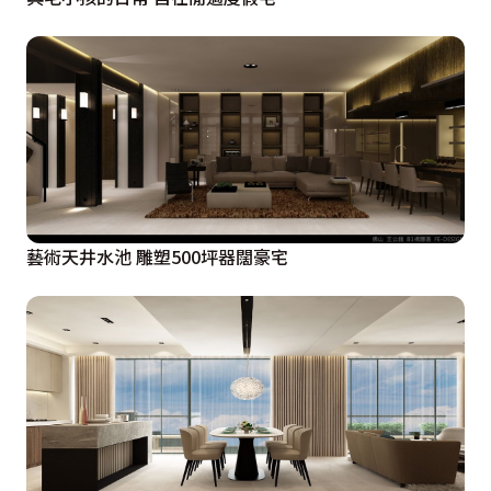
藝術天井水池 雕塑500坪器闊豪宅