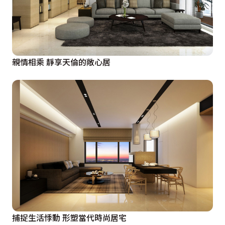
親情相乘 靜享天倫的敞心居
捕捉生活悸動 形塑當代時尚居宅