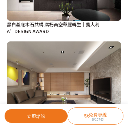
黑白基底木石共構 腐朽商空華麗轉生｜義大利
A’DESIGN AWARD
免費專線
立即諮詢
轉
10763