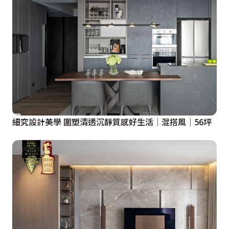
細究設計美學 圍塑清透沉靜質感好生活│混搭風│56坪