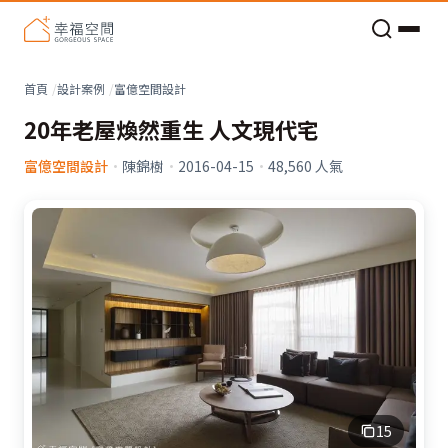
老屋預算分配與高 CP 值煥新術
看不見的居家風險和翻新關鍵
老屋預算分配與高 CP 值煥新術
首頁
設計案例
富億空間設計
20年老屋煥然重生 人文現代宅
富億空間設計
·
陳錦樹
·
2016-04-15
·
48,560
人氣
15