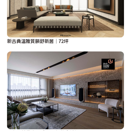
新古典溫雅質韻舒新居│72坪