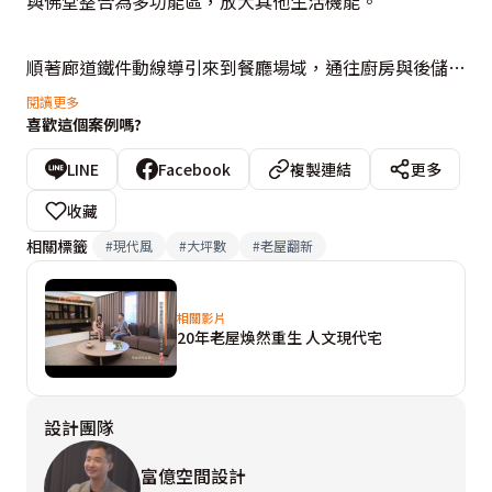
與佛堂整合為多功能區，放大其他生活機能。

順著廊道鐵件動線導引來到餐廳場域，通往廚房與後儲藏
陽台的亂紋玻璃門片對稱規劃，並引進敞亮日光明亮無對
閱讀更多
喜歡這個案例嗎?
外窗的餐廳。三位家庭成員使用地臥房空間，延續富億設
計一貫地人文優雅風格，在細部做出不同的層次變化，調
LINE
Facebook
複製連結
更多
整出適性地臥眠情境氛圍。
收藏
相關標籤
#
現代風
#
大坪數
#
老屋翻新
相關影片
20年老屋煥然重生 人文現代宅
設計團隊
富億空間設計