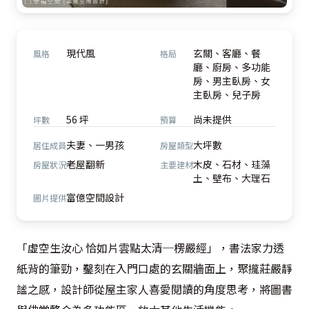
現代風
玄關、客廳、餐
風格
格局
廳、廚房、多功能
房、男主臥房、女
主臥房、兒子房
56 坪
尚未提供
坪數
預算
夫妻、一男孩
大坪數
居住成員
房屋類型
老屋翻新
木皮、石材、珪藻
房屋狀況
主要建材
土、壁布、大理石
富億空間設計
圖片提供
「虛空生汝心 恰如片雲點太清─楞嚴經」，書法家力透
紙背的筆勁，鑿刻在入門口處的玄關牆面上，聚攏莊嚴靜
謐之感，設計師從屋主家人喜愛閱讀的角度思考，將圖書