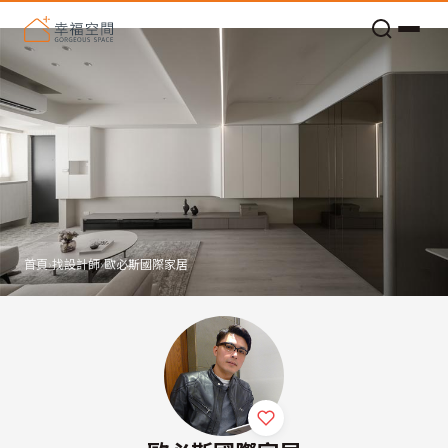
老屋預算分配與高 CP 值煥新術
首頁
›
找設計師
›
歐必斯國際家居