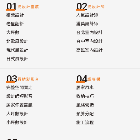
01
02
找設計靈感
找設計師
獲獎設計
人氣設計師
老屋翻新
獲獎設計師
大坪數
台北室內設計
北歐風設計
台中室內設計
現代風設計
高雄室內設計
日式風設計
03
04
看精彩影音
讀專欄
完整空間實走
居家風水
設計師短影音
收納技巧
居家佈置靈感
風格營造
大坪數設計
預算分配
小坪數設計
施工流程