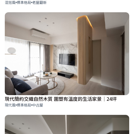
混搭風
標準格局
老屋翻新
現代簡約交織自然木質 圍塑有溫度的生活家景│24坪
現代風
標準格局
中古屋