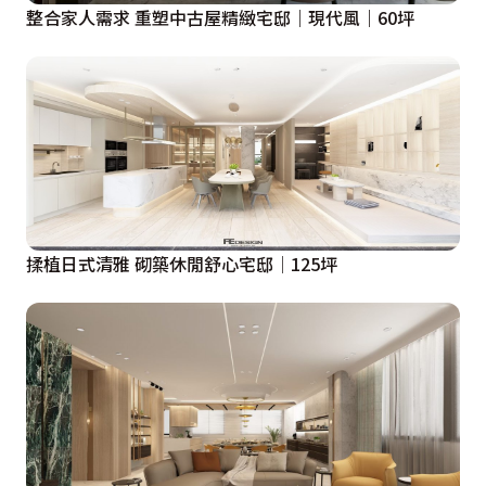
低調而優雅華麗的氣氛。餐桌還是簡單素雅為原則，高低
整合家人需求 重塑中古屋精緻宅邸｜現代風｜60坪
的錯落設計，下方作收納功能使用，平常節日的時候可以
在上面擺設裝飾品點綴環境，兼具備餐檯的機能。
由於小女兒還在讀幼稚園，所以在設計上將小女生活潑的
感覺利用線條、顏色勾勒出來。用曲線、圓形來突顯兒童
房的趣味性，窗戶的設計也以弧度的轉角來修飾。主臥一
進門就設計收納包包的空間，另外這邊其實個隱藏式的化
揉植日式清雅 砌築休閒舒心宅邸│125坪
妝台，可以收納女主人的化妝品，因為主臥室空間有限，
隱藏式的規劃可以減省空間，且視覺上較整齊。床頭的後
面的衣櫃可以收納非當季的衣服，床前面的衣櫃就以比較
常穿的衣服為主。