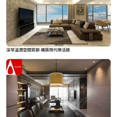
深萃溫潤空間質韻 構築現代樂活居