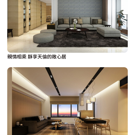
親情相乘 靜享天倫的敞心居