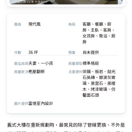
現代風
客廳、餐廳、廚
風格
格局
房、主臥、客房、
女孩房、衛浴、廚
房
36 坪
尚未提供
坪數
預算
夫妻、一小孩
標準格局
居住成員
房屋類型
老屋翻新
茶鏡、板岩、拋光
房屋狀況
主要建材
石英磚、銀波灰玻
璃、黑雲石、黑檀
木、烤漆玻璃、仿
鑿面石頭
富億室內設計
圖片提供
舊式大樓在重新規劃時，最常見的除了管線更換、不外是