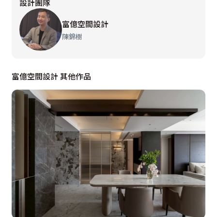
設計團隊
間的介面，左側設計成為室內鞋櫃，藉由透氣孔的規劃，
讓空氣保持流通。屏風以銀波灰玻璃為材質，讓客廳與玄
富億空間設計
關有區隔，但是又保留穿透性。客廳電視櫃後方為原始建
陳錦樹
築的樑柱，設計上以對稱的手法修飾表現。收納櫃選用以
進口繃布貼皮處理，除了散發優雅的光澤外，也方便使用
上的清潔及維護。電視櫃下方就選用黑雲石，跟餐廳主桌
富億空間設計 其他作品
做公共區域上的完美呼應。
客廳、餐廳位於同一動線上，設計師利用天花不同造型、
開放式吧台做區域的界定因子，加深空間的通透敞朗的大
器氣勢。將原本客廳跟餐廳的隔間牆打掉，把客餐廳\"拉
成方正\"，選用較輕的顏色作為主色系，維持開闊敞亮的
視覺感。無走道的設計會讓每個區域都被使用到，比原始
的客餐廳的格局還多了四坪空間。於餐廳的水晶燈外面加
上一層薄膜設計，減緩於視覺上的銳利效果，整體營造出