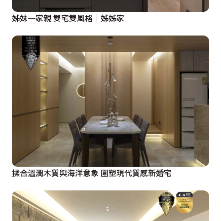
姊妹一家親 雙宅雙風格│姊姊家
揉合溫潤木質與海洋意象 圍塑現代質感新婚宅