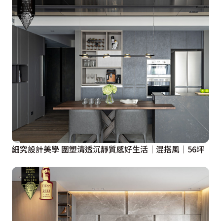
細究設計美學 圍塑清透沉靜質感好生活│混搭風│56坪