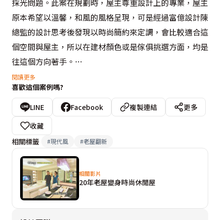
採光問題。此案在規劃時，屋主尊重設計上的專業，屋主
原本希望以溫馨，和風的風格呈現，可是經過富億設計陳
總監的設計思考後發現以時尚簡約來定調，會比較適合這
個空間與屋主，所以在建材顏色或是傢俱挑選方面，均是
往這個方向著手。
閱讀更多
喜歡這個案例嗎?
為了顧及居住者的健康，設計上增設了空氣交換系統。優
點就是可以將外面的空氣吸進來，把灰塵過濾掉，而且還
LINE
Facebook
複製連結
更多
有保溫節能的效果，而為了讓視覺上維持協調，所以把所
收藏
有的機器都以隱藏式的方式規劃，隱匿於天花板的設計之
相關標籤
#
現代風
#
老屋翻新
中。
相關影片
玄關區域為與客廳作界定，以板岩為地材，與客廳拋光石
20年老屋變身時尚休閒屋
英磚區分，利用原始的樑柱，以玄關鏡的設計手法，不僅
掩去空間中樑柱的問題，同時成為連接客廳與玄關兩個空