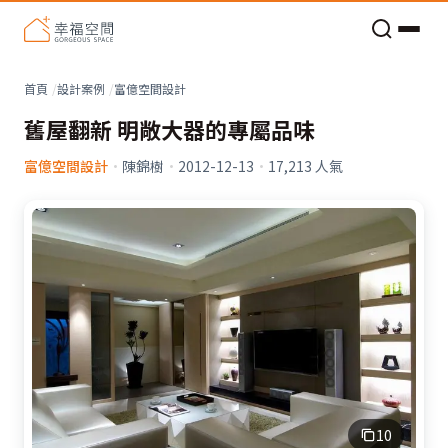
老屋預算分配與高 CP 值煥新術
看不見的居家風險和翻新關鍵
老屋預算分配與高 CP 值煥新術
首頁
設計案例
富億空間設計
舊屋翻新 明敞大器的專屬品味
富億空間設計
·
陳錦樹
·
2012-12-13
·
17,213
人氣
10