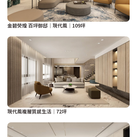
金碧熒煌 百坪御邸｜現代風｜109坪
現代風複層質感生活│72坪