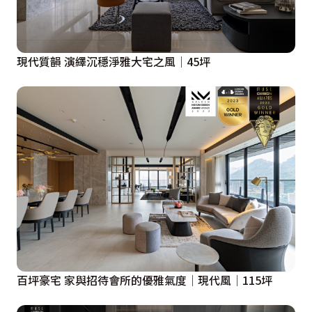
現代質韻 演繹沉穩淨雅大宅之風│45坪
百坪豪宅 家與招待會所的優雅氣度│現代風│115坪