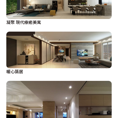
凝聚 現代療癒美寓
暖心築居