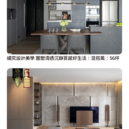
細究設計美學 圍塑清透沉靜質感好生活│混搭風│56坪