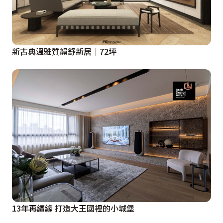
新古典溫雅質韻舒新居│72坪
13年再續緣 打造大王國裡的小城堡