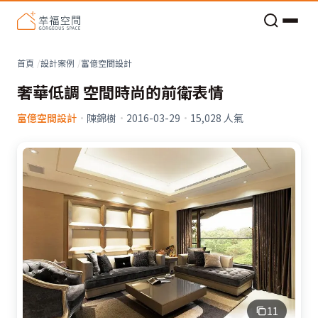
老屋預算分配與高 CP 值煥新術
看不見的居家風險和翻新關鍵
老屋預算分配與高 CP 值煥新術
首頁
設計案例
富億空間設計
奢華低調 空間時尚的前衛表情
富億空間設計
·
陳錦樹
·
2016-03-29
·
15,028
人氣
11