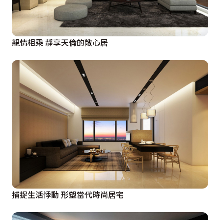
親情相乘 靜享天倫的敞心居
捕捉生活悸動 形塑當代時尚居宅