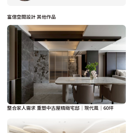
線上，規劃上採開放語彙，加深空間的開擴及敞亮的通透
感。運用天花的簡單造型，修飾原樑柱的壓迫感，並整合
富億空間設計 其他作品
零碎空間，區域性的定位，於焉成形。
  運用雙面櫃的使用機能創意，書房與客廳共同使用主牆
成為TV部分，同時簡單的造型安排將收納機能隱匿其
中，以清玻璃搭配線條衍伸出對稱語彙，成為彼此間的區
域分界，通透及俐落感兼備。以錯落格櫃的方式、配置間
接光源，將書櫃設計兼具展示櫃的使用機能，並營造出空
間光影層次的豐渥變化。以天花的層次設計及二張休閒單
椅作為客、餐廳開放介面的區隔因子。透過開放式吧台做
為餐、廚之間的界定變化，同時增加空間豐富的使用機能
特質。
整合家人需求 重塑中古屋精緻宅邸｜現代風｜60坪
  私密區域部分，小孩房空間設計師將門做方向上的變動