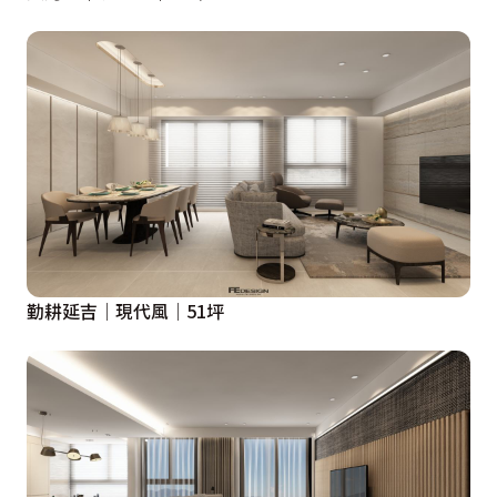
勤耕延吉│現代風│51坪