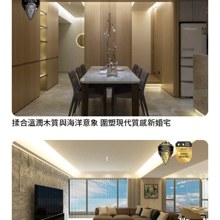
揉合溫潤木質與海洋意象 圍塑現代質感新婚宅