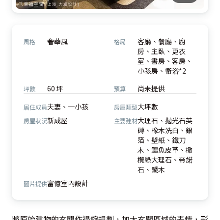
奢華風
客廳、餐廳、廚
風格
格局
房、主臥、更衣
室、書房、客房、
小孩房、衛浴*2
60 坪
尚未提供
坪數
預算
夫妻、一小孩
大坪數
居住成員
房屋類型
新成屋
大理石、拋光石英
房屋狀況
主要建材
磚、橡木洗白、銀
箔、壁紙、鐵刀
木、鱷魚皮革、橄
欖綠大理石、帝諾
石、鐵木
富億室內設計
圖片提供
將原始建物的玄關作退縮規劃，加大玄關區域的表情，形