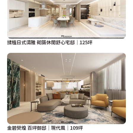
設計，藉由客房的光源引入臥眠區域，利用天花弧形的造
型鋪排、活潑的顏色安排，將孩子的天真童趣表達完整。
主臥整體顏色取同色系安排，僅利用深、或淺作空間的焦
點鋪排，規置出空間細膩精緻的休憩氛圍。
揉植日式清雅 砌築休閒舒心宅邸│125坪
金碧熒煌 百坪御邸｜現代風｜109坪