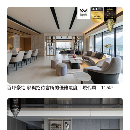
百坪豪宅 家與招待會所的優雅氣度│現代風│115坪