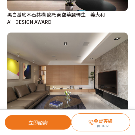
黑白基底木石共構 腐朽商空華麗轉生｜義大利
A’DESIGN AWARD
免費專線
立即諮詢
揮別老舊風霜 重塑現代風尚宅
轉
10763