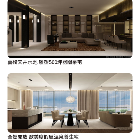
藝術天井水池 雕塑500坪器闊豪宅
全然開放 歐美度假感溫泉養生宅