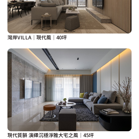
灣岸VILLA│現代風│40坪
現代質韻 演繹沉穩淨雅大宅之風│45坪