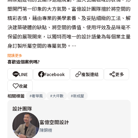
塑開門第一印象的大方氣勢。富億設計團隊擅於將空間的
精彩表情，藉由專業的美學素養、及妥貼細緻的工法、解
決建築硬體的缺點、將空間的價值、使用坪效及品味毫不
保留的展現開來，以獨特而唯一的設計語彙為每個業主量
身訂製所屬空間的專屬氣勢。
閱讀更多
喜歡這個案例嗎?
  此案在客廳主牆以橄欖綠大理石做局部隔屏界定與後方
書房的空間關係，再以清玻璃取代傳統牆面或木作的制式
LINE
Facebook
複製連結
更多
介面意象，讓場域關係更加通透而景況得以延續。沙發後
收藏
方主牆以倒角設計處理，包覆銀箔，內襯壁紙，利用幾何
相關標籤
#
奢華風
#
大坪數
#
新成屋
圖形的線面張力，突顯空間大器而精緻雍雅的表情，大面
設計團隊
積的開窗設計，俐落的將戶外的景緻拉攏入室內，視覺得
以完全的舒展開來。運用布面沙發的顏色及細膩的手工，
富億空間設計
解析場域的優雅氣韻；客、餐廳、吧台、廚房位於同一動
陳錦樹