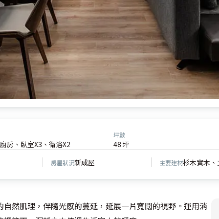
坪數
廚房、臥室X3、衛浴X2
48 坪
新成屋
杉木實木、
房屋狀況
主要建材
的自然肌理，伴隨光感的蔓延，延展一片寬闊的視野。運用消