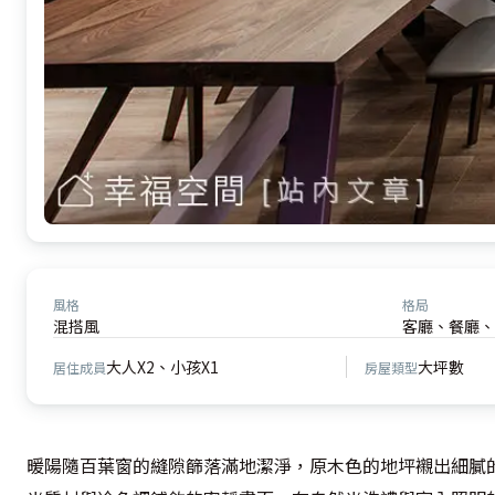
風格
格局
混搭風
客廳、餐廳、
大人X2、小孩X1
大坪數
居住成員
房屋類型
暖陽隨百葉窗的縫隙篩落滿地潔淨，原木色的地坪襯出細膩