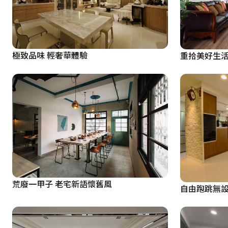
型，兩側搭以對稱的鐵件壁燈，濃濃的中性風采帶出主牆視
度，讓視線達到輕鬆無壓，形塑休閒、愜意的飯店氛圍；電
間，滿足屋主對生活的各種需求；此外，還特別預留一間孩
空間氛圍。
極致品味 輕奢華體驗
重拾美好生活
荒廢一甲子 老宅新語懷舊風
自由跑跳無設