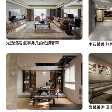
光透燦亮 氣宇非凡的低調奢華
木石馨香 無
盈馨雅砌 溫