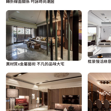
轉折線面關係 吟詠時尚潮居
框景慢活綠意
異材質x金屬藝術 不凡的品味大宅