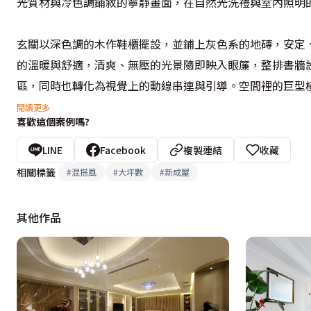
光質材與冷色調鋪敘的寧靜畫面，在自然光洗禮與室內照明的
玄關以深色調的木作鞋櫃擺設，並鋪上灰色系的地磚，安定
的溫暖與舒適，清爽、無壓的光景隨即映入眼簾，整排書牆
區，同時也轉化為視覺上的動線串連與引導。空間裡的巨型
搭配，營造出休閒氣氛；朱逸民設計師藉由文化石電視主牆
閱讀更多
喜歡這個案例嗎?
面的角度調整，兼具隱私的同時，更保有隨時切換日光的彈性
LINE
Facebook
複製連結
收藏
將原書房的隔間牆拆除，僅在客廳旁的一個小角落，乘著深
相關標籤
#
混搭風
#
大坪數
#
新成屋
日常風景；沙發轉向落地窗，讓客餐廳都能保持口型環繞動
場域。朱逸民設計師利用文化石與自然原木建構餐廚區的情
其他作品
覺的亮度與質感。後方壁面嵌入大量的儲物空間，中央還能
需求。

希望營造出風格旅店般的情境與氛圍，主臥裡以細緻木紋的