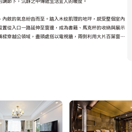
調節下，沉靜之中傳遞生活宜人的暖度。

、內斂的氣息紛沓而至。踏入木紋肌理的地坪，感受整個室內
設置從入口一路延伸至窗邊，成為書籍、馬克杯的收納與展示
橫樑穿越公領域，盡頭處搭以電視牆，兩側利用大片百葉窗的
、粗獷感的木作紋理，襯出優雅與精緻的葉片線條，而隨著窗
，創造室內多變表情。

藍色收納櫃體的側邊，搭架獨立的木紋書桌，流露現代人文的
線，形塑既開放又完整的公領域，創造出家人彼此交流的美好
境，在一片低調沉穩的色調裡，金屬質感的燈飾點綴，提升視
收納屋主收集世界各地的馬克杯或電器用品，豐盈生活的實用
地板做為鋪敘，湛藍色妝點壁面，包覆感的線條勾勒床頭造