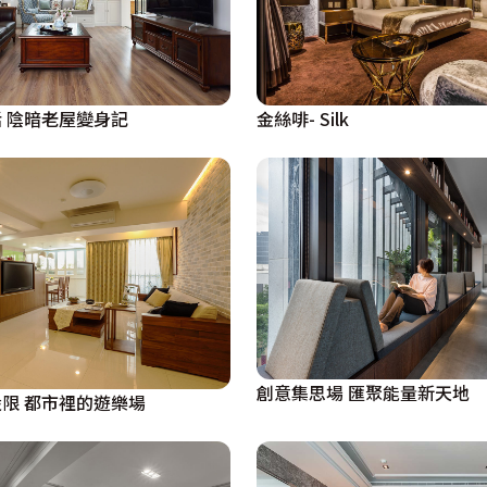
覺。仿岩石的磁磚以自然線條描繪電視牆，刻意降低牆體高
視牆的背面結合化妝書桌機能，後方則以霧玻推門區隔更衣空
童長大後的獨立臥室，以繽紛的色彩揮灑一室，調和出愉快的
金絲啡- Silk
 陰暗老屋變身記
創意集思場 匯聚能量新天地
限 都市裡的遊樂場