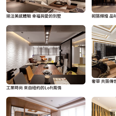
挹注美感體驗 幸福與愛的別墅
砌築
奢華 共築傳
工業時尚 來自紐約的Loft風情