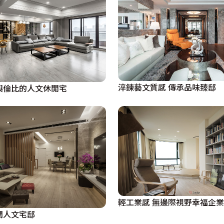
淬鍊藝文質感 傳承品味臻邸
與倫比的人文休閒宅
輕工業感 無邊際視野幸福企業
潤人文宅邸