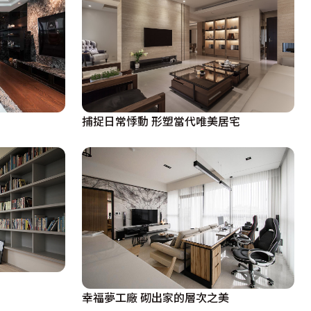
捕捉日常悸動 形塑當代唯美居宅
幸福夢工廠 砌出家的層次之美