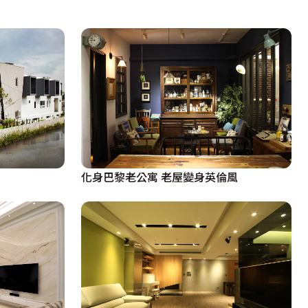
化身巴黎老公寓 老屋變身英倫風