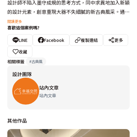
設計師不陷入墨守成規的思考方式，同中求異地加入新穎
的設計元素，創意重現大器不失細膩的新古典風采。通往
房間的廊道，成為客廳和餐廳之間的隱形界線，視覺上形
閱讀更多
喜歡這個案例嗎?
成全然開放的型態，創造出開闊不受拘束的空間感。
LINE
Facebook
複製連結
更多
收藏
相關標籤
#
古典風
設計團隊
站內文章
站內文章
其他作品