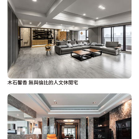
木石馨香 無與倫比的人文休閒宅