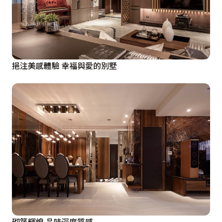
挹注美感體驗 幸福與愛的別墅
砌築輝煌 品味深度質感