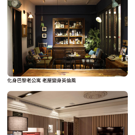
化身巴黎老公寓 老屋變身英倫風