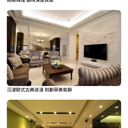
沉浸歐式古典浪漫 刻劃華美氣韻