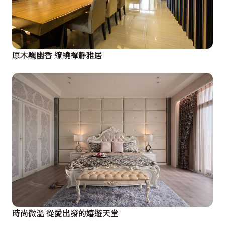
原木飄幽香 繚繞禪靜雅居
時尚微溫 從愛出發的嬉遊天堂