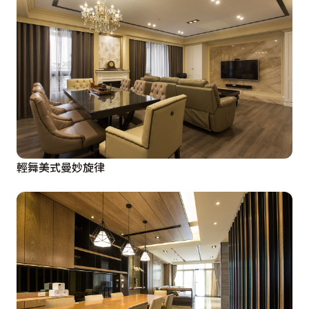
輕舞美式曼妙旋律