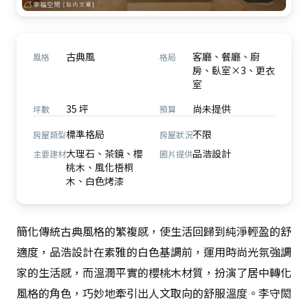
古典風
客廳、餐廳、廚
風格
格局
房、臥室×3、更衣
室
35 坪
尚未提供
坪數
預算
標準格局
不限
房屋類型
房屋狀況
大理石、茶鏡、櫻
品浩設計
主要建材
圖片提供
桃木、風化梧桐
木、白色烤漆
簡化傳統古典風格的繁複感，使生活回歸到純淨輕盈的舒
適度，品浩設計在素雅的白色基調前，運用時尚光氛強調
家的生活感，而溫潤平實的櫻桃木材質，扮演了居中轉化
風格的角色，巧妙地牽引出人文取向的舒服溫度。李守閎