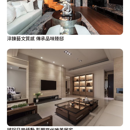
淬鍊藝文質感 傳承品味臻邸
捕捉日常悸動 形塑當代唯美居宅