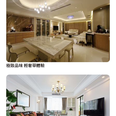
極致品味 輕奢華體驗