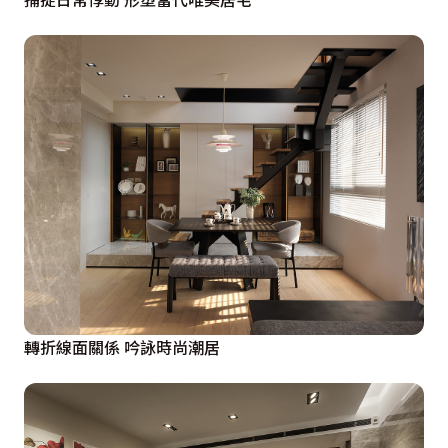
轉折線面關係 吟詠時尚潮居