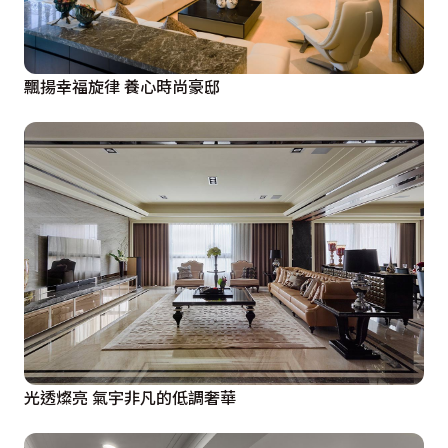
飄揚幸福旋律 養心時尚豪邸
光透燦亮 氣宇非凡的低調奢華