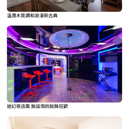
溫潤木質調和浪漫新古典
迷幻夜店風 無設限的銳舞狂歡