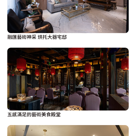
融匯藝術神采 烘托大器宅邸
五感滿足的藝術美食殿堂