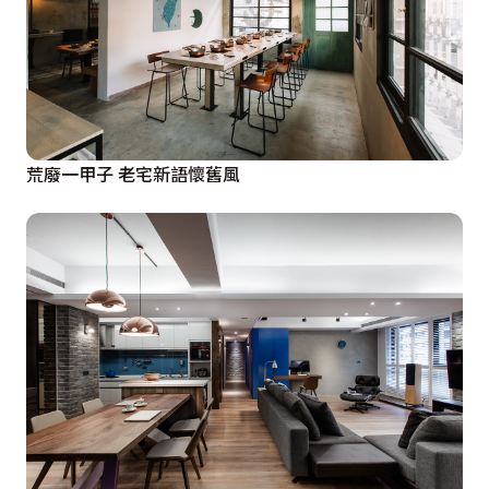
荒廢一甲子 老宅新語懷舊風