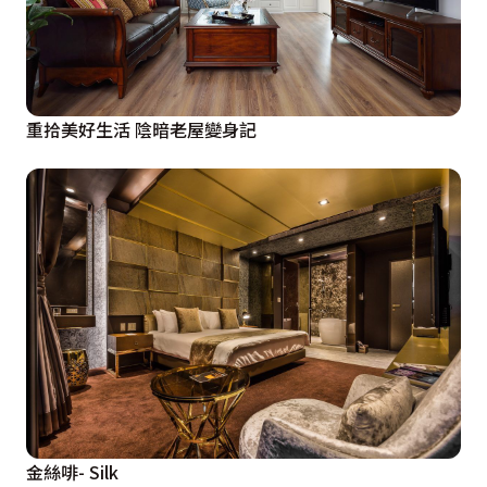
重拾美好生活 陰暗老屋變身記
金絲啡- Silk