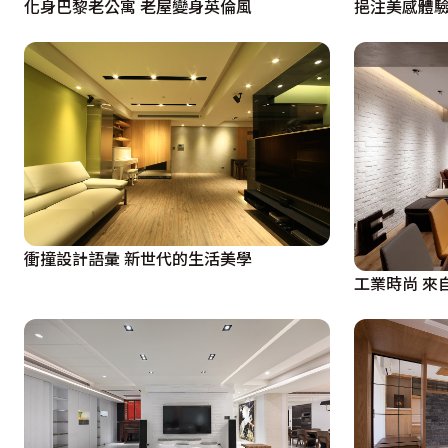
化身巴黎老公寓 老屋變身英倫風
挹注美感體驗
衝撞設計語彙 新世代的生活美學
工業時尚 來自