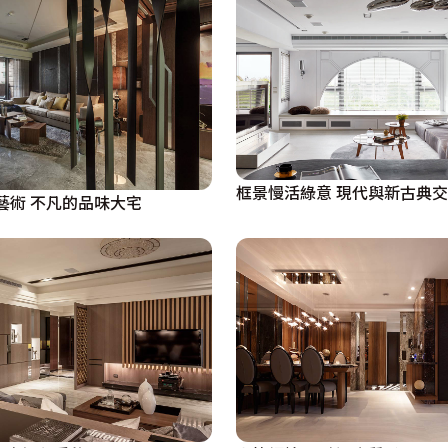
框景慢活綠意 現代與新古典
藝術 不凡的品味大宅