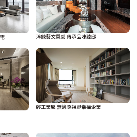
淬鍊藝文質感 傳承品味臻邸
閒宅
輕工業感 無邊際視野幸福企業