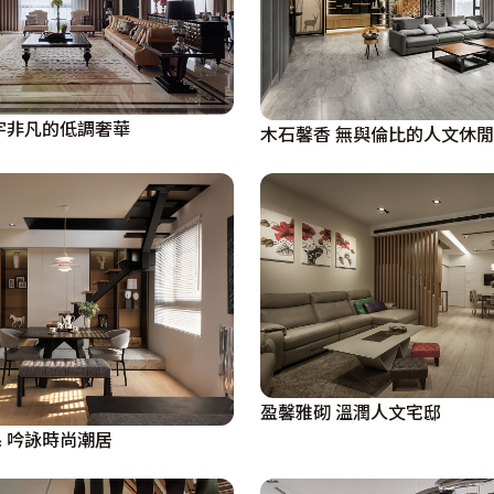
宇非凡的低調奢華
木石馨香 無與倫比的人文休
盈馨雅砌 溫潤人文宅邸
 吟詠時尚潮居