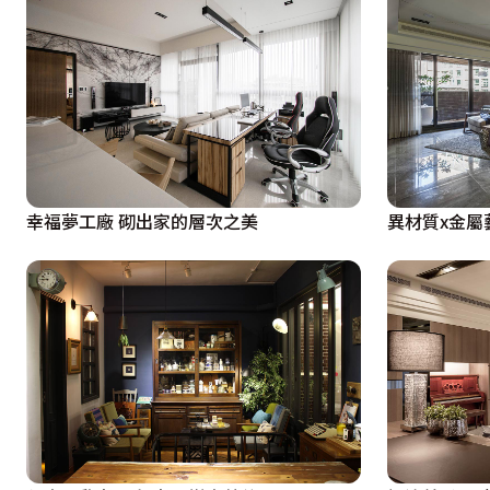
幸福夢工廠 砌出家的層次之美
異材質x金屬