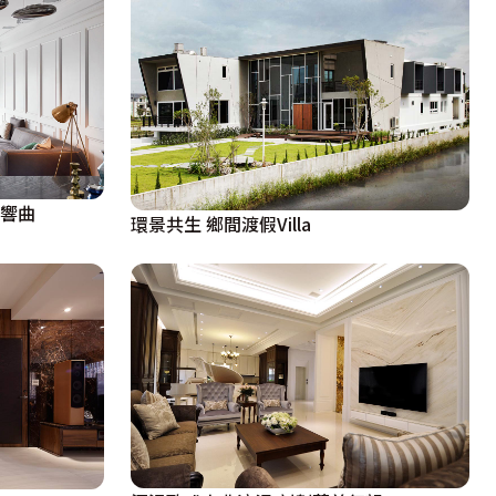
交響曲
環景共生 鄉間渡假Villa