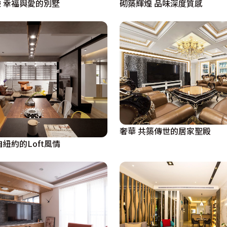
 幸福與愛的別墅
砌築輝煌 品味深度質感
奢華 共築傳世的居家聖殿
紐約的Loft風情