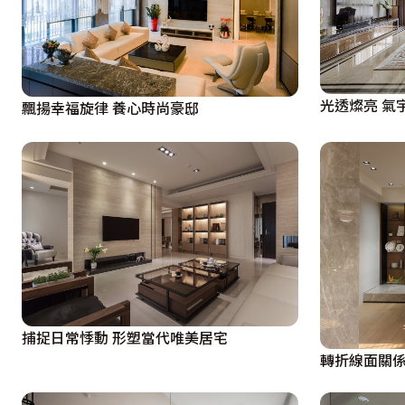
光透燦亮 氣
飄揚幸福旋律 養心時尚豪邸
捕捉日常悸動 形塑當代唯美居宅
轉折線面關係