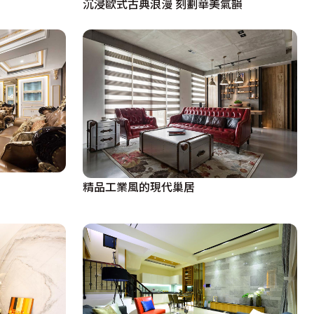
沉浸歐式古典浪漫 刻劃華美氣韻
精品工業風的現代巢居