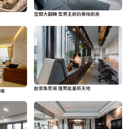
空間大翻轉 型男主廚的美味廚房
創意集思場 匯聚能量新天地
樂場