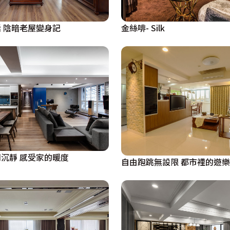
金絲啡- Silk
 陰暗老屋變身記
回憶調和休閒沉靜 感受家的暖度
自由跑跳無設限 都市裡的遊