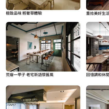
極致品味 輕奢華體驗
重拾美好生活
荒廢一甲子 老宅新語懷舊風