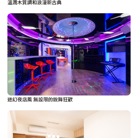
溫潤木質調和浪漫新古典
迷幻夜店風 無設限的銳舞狂歡