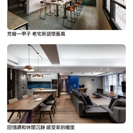
荒廢一甲子 老宅新語懷舊風
回憶調和休閒沉靜 感受家的暖度