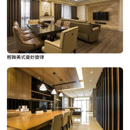
輕舞美式曼妙旋律