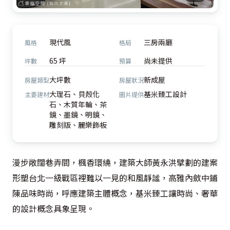
現代風
三房兩廳
風格
格局
65 坪
尚未提供
坪數
預算
大坪數
新成屋
房屋類型
房屋狀況
大理石、貝殼化
基米臻工設計
主要建材
圖片提供
石、木質年輪、茶
鏡、墨鏡、明鏡、
雕刻版、麗樂飾板
漫步敞闊巷弄間，楓香環繞，建築大師黃永洪擘劃的建案
形塑台北一級戰區裡難以一見的和風靜謐，高雅內斂中鋪
陳品味時尚，呼應建築主體概念，基米臻工讓時尚、奢華
的設計概念具象呈現。
