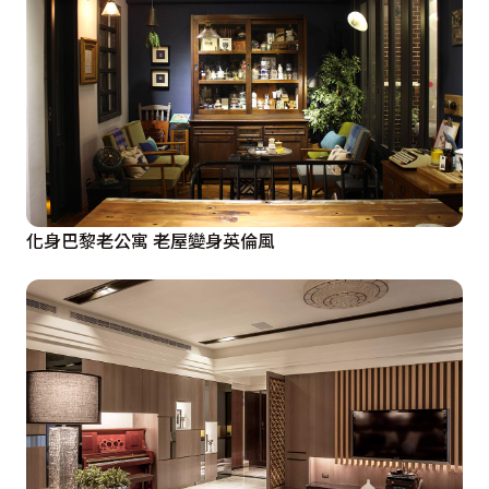
化身巴黎老公寓 老屋變身英倫風