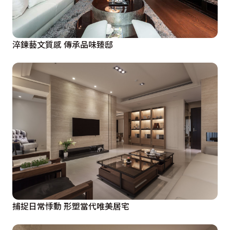
淬鍊藝文質感 傳承品味臻邸
捕捉日常悸動 形塑當代唯美居宅