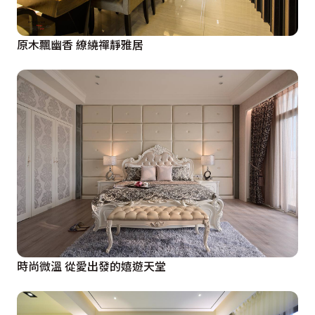
原木飄幽香 繚繞禪靜雅居
時尚微溫 從愛出發的嬉遊天堂