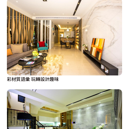
彩材質語彙 玩轉設計趣味