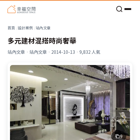
老屋預算分配與高 CP 值煥新術
看不見的居家風險和翻新關鍵
老屋預算分配與高 CP 值煥新術
首頁
設計案例
站內文章
多元建材混搭時尚奢華
站內文章
·
站內文章
·
2014-10-13
·
9,832
人氣
9