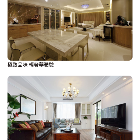
木作溫暖休憩時的臥眠氛圍，主臥房牆頭處的壓紋繃皮串
接黑白玫瑰圖騰繃布，烘托主臥房的華美氣勢；而孩房中
的桌體與窗簾線條皆力圖表現空間整體度，於簡約中變化
不同的表情層次。
極致品味 輕奢華體驗