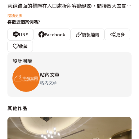
茶鏡鋪面的櫃體在入口處折射客廳倒影，間接放大玄關，
設計師另增設隔屏短牆拉出完整玄關意象，並利用柱體厚
閱讀更多
喜歡這個案例嗎?
度設置平台與穿鞋椅完備玄關機能，更在來自上方間照與
造型隔屏的餐廳引光下，有了光影變化的豐富視野。呼應
LINE
Facebook
複製連結
更多
深色系家具的選搭，基米臻工藉貝殼化石、木質年輪與大
收藏
理石的混搭配色，堆疊豐富建材層次，對向的電視牆則反
設計團隊
向計畫建材比例，以大理石與墨鏡為主體，框構簡約美型
的設計質感。

站內文章
站內文章
為呈現安定的用餐氛圍，設計師隱藏規劃環繞餐廳設計的
私領域門片，除了木作與黑鏡的縱向切割外，亦於攔腰處
呼應樑體的雕刻板紋路，結合茶鏡與麗樂飾板橫向L形延
其他作品
伸，拉大尺度更強調空間重點。

私領域中一改深色家具與鏡面的俐落冷調，鋪陳大量淺色