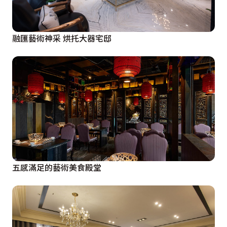
融匯藝術神采 烘托大器宅邸
五感滿足的藝術美食殿堂