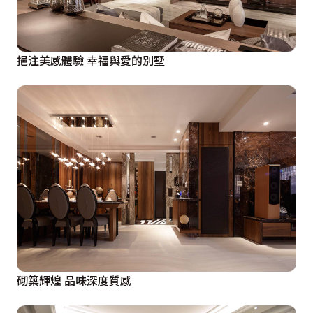
挹注美感體驗 幸福與愛的別墅
砌築輝煌 品味深度質感