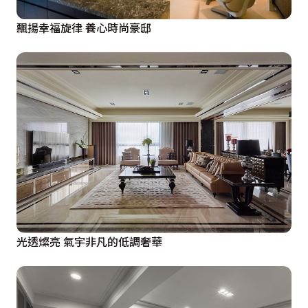
飄揚幸福旋律 養心時尚豪邸
光透燦亮 氣宇非凡的低調奢華