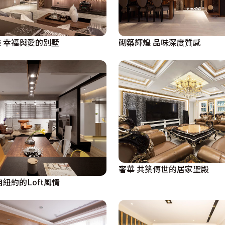
 幸福與愛的別墅
砌築輝煌 品味深度質感
奢華 共築傳世的居家聖殿
紐約的Loft風情