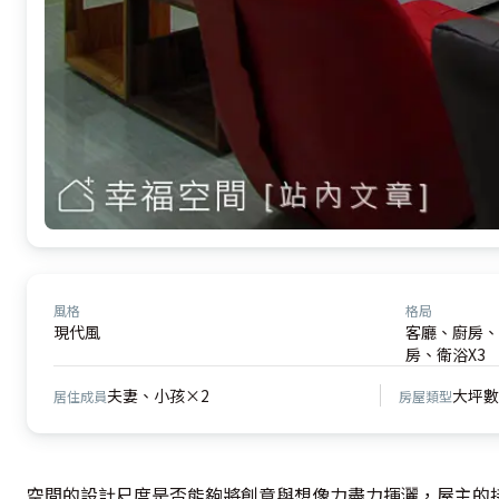
風格
格局
現代風
客廳、廚房、
房、衛浴X3
夫妻、小孩×2
大坪數
居住成員
房屋類型
空間的設計尺度是否能夠將創意與想像力盡力揮灑，屋主的