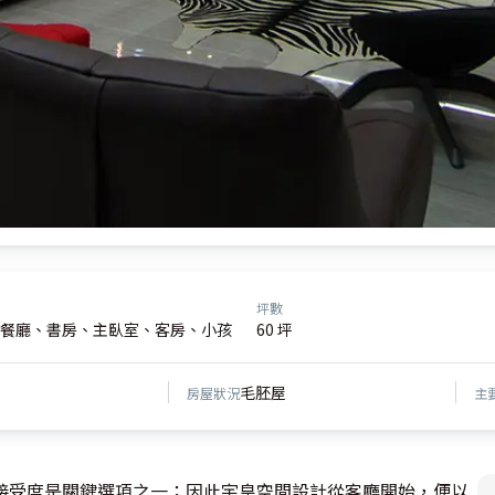
坪數
餐廳、書房、主臥室、客房、小孩
60 坪
毛胚屋
房屋狀況
主
接受度是關鍵選項之一；因此宇皇空間設計從客廳開始，便以