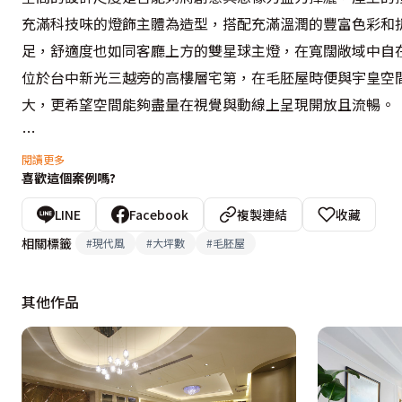
充滿科技味的燈飾主體為造型，搭配充滿溫潤的豐富色彩和
足，舒適度也如同客廳上方的雙星球主燈，在寬闊敞域中自在
位於台中新光三越旁的高樓層宅第，在毛胚屋時便與宇皇空
大，更希望空間能夠盡量在視覺與動線上呈現開放且流暢。

從玄關進入，迎面便是開闊的客廳，在規劃之初，黃焱麟設計
閱讀更多
喜歡這個案例嗎?
面天花板造型巧妙解決大樑橫陳問題，同時由斜切面聯想到
環繞客廳的書房及後方客房的拉門、地面拋光磚，均以反射
LINE
Facebook
複製連結
收藏
姆黃壁紙牆面做跳色，深淺和諧搭配，因此整體空間既充滿
相關標籤
#
現代風
#
大坪數
#
毛胚屋
封閉感的需求。

其他作品
「格局以造型，細部重機能。」從主空間望去，並不會見到
屋主生活上的空間需求，而訣竅就在於設計師將收納打散至
主的鞋櫃、收納需求和客廁，空間明顯不足，但黃設計師以
時讓客廁轉角更為寬闊，且虛掩入口，自成一完整區塊；同