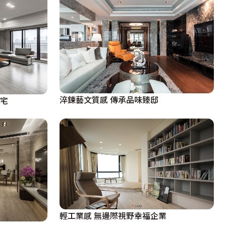
淬鍊藝文質感 傳承品味臻邸
閒宅
輕工業感 無邊際視野幸福企業