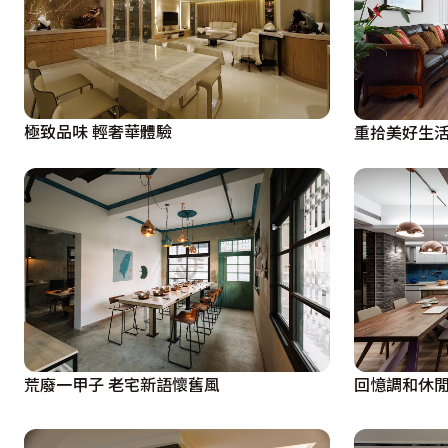
廳之間的界定分野，毫無阻隔的視線，就是最美好的互動距離
而為了讓屋主在書房處理工作之餘也能夠稍微放鬆，設計師
出轉換思緒，陽台中央的小門還能直接通往主臥，相當方便
極致品味 輕奢華體驗
重拾美好生活
舖貼出復古湯屋造型，讓泡澡成為生活中的一大享受。

「在公共區塊著重於流暢度與風格層次的完整，局部空間則
亮無壓的調度和木質石材的紋理觸感，共同烘托出有溫度的
福的起始點。
荒廢一甲子 老宅新語懷舊風