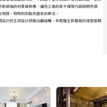
折射感強的材質做對應，讓完工後的家不僅現代感與明亮俱
飛翔，時時刻刻點亮居家的鮮活。

間設計的主持設計師黃焱麟接觸，年輕屋主對風格的接受度頗
師就發現客廳的1/3處有無法避免的結構大樑，因此大膽以斜
科幻星球，因此決定以燈體為中心，從大片黑玻的電視牆面、
性強的材質來形塑出空間的光感；同時以芥末黃燈座和隔間萊
現代風格，同時不失溫馨，也完成屋主不希望太多曲折過道和
厚實收納櫃體的存在，但黃焱麟設計師確實從完整機能性達到
各個空間，例如玄關進門區的原始腹地十分窄小，但要容納屋
台灣杉木為桌，拉長空間深度，形成一小型吧檯兼茶水區，同
時沿著杉木吧台桌，讓軸線延伸至廚房，再以L型轉折出與客