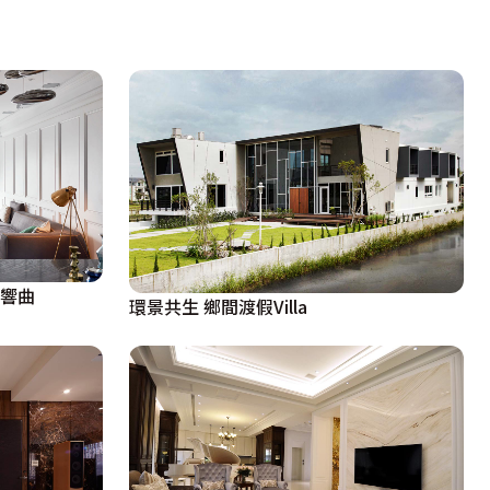
交響曲
環景共生 鄉間渡假Villa