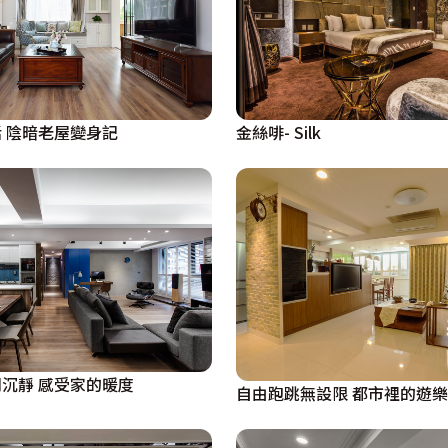
。

在戶外陽台區以南方松打造出一方綠意，拉開拉門就能信步走
；就連主臥房的浴室設計，也以能夠徹底放鬆身心的馬賽克磚
金絲啡- Silk
 陰暗老屋變身記
展現自然舒適。」黃焱麟設計師兩者兼顧，讓家的模樣透過明
生活況味，在這裡，任何一個隨意角落，都能是屋主一家人幸
回憶調和休閒沉靜 感受家的暖度
自由跑跳無設限 都市裡的遊