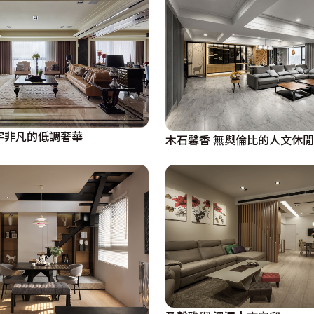
宇非凡的低調奢華
木石馨香 無與倫比的人文休