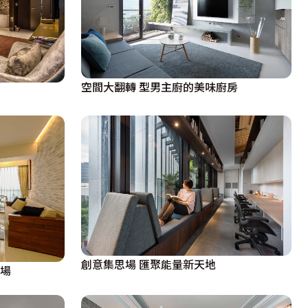
空間大翻轉 型男主廚的美味廚房
創意集思場 匯聚能量新天地
樂場