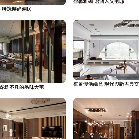
盈馨雅砌 溫潤人文宅邸
 吟詠時尚潮居
框景慢活綠意 現代與新古典
藝術 不凡的品味大宅