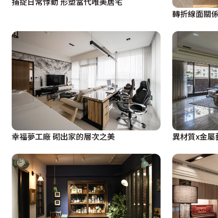
捕捉日常悸動 形塑當代唯美居宅
轉折線面關係
幸福夢工廠 砌出家的層次之美
異材質x金屬