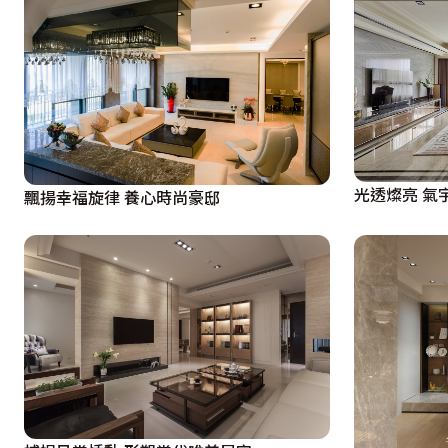
光透燦亮 氣
飄揚幸福旋律 養心時尚豪邸