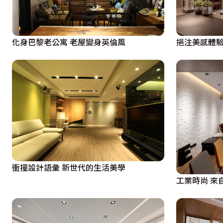
化身巴黎老公寓 老屋變身英倫風
挹注美感體驗
衝撞設計語彙 新世代的生活美學
工業時尚 來自