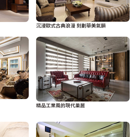
沉浸歐式古典浪漫 刻劃華美氣韻
精品工業風的現代巢居