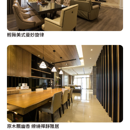
輕舞美式曼妙旋律
原木飄幽香 繚繞禪靜雅居