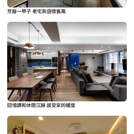
荒廢一甲子 老宅新語懷舊風
回憶調和休閒沉靜 感受家的暖度