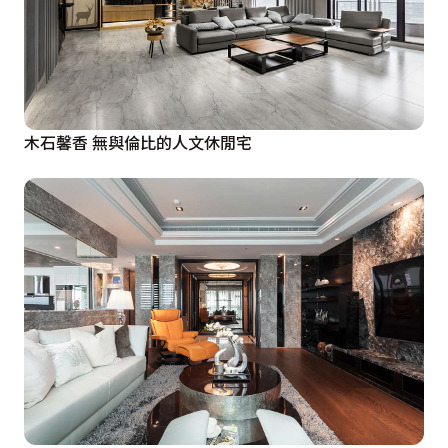
木石馨香 無與倫比的人文休閒宅