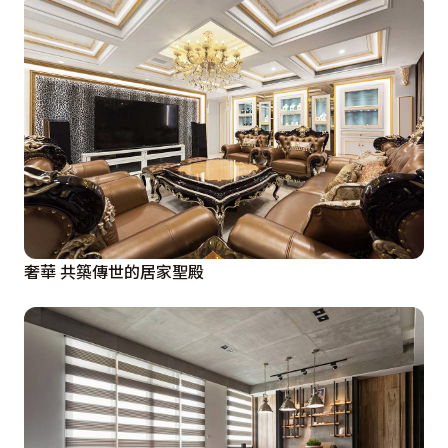
奢華 共築傳世的居家聖殿