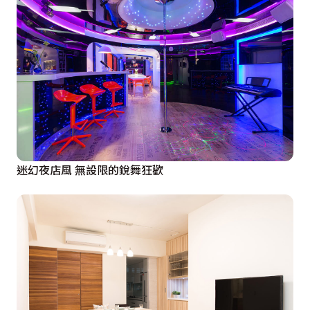
迷幻夜店風 無設限的銳舞狂歡