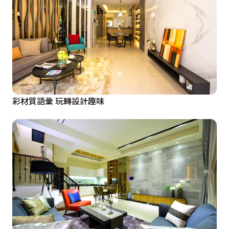
彩材質語彙 玩轉設計趣味