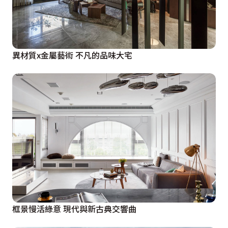
異材質x金屬藝術 不凡的品味大宅
框景慢活綠意 現代與新古典交響曲