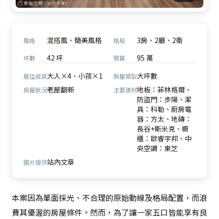
混搭風、簡美風格
3房、2廳、2衛
風格
格局
42 坪
95 萬
坪數
預算
大人×4、小孩×1
大坪數
居住成員
房屋類型
老屋翻新
地板：菲林格爾、
房屋狀況
主要建材
防盜門：步陽、潔
具：科勒、廚房電
器：方太、地磚：
長谷+斯米克、櫥
櫃：歐睿宇邦、中
央空調：東芝
站內文章
圖片提供
本案因為單面採光、不合理的原始動線及格局配置，而浪
費其優渥的房屋條件。然而，為了讓一家五口皆能享有良