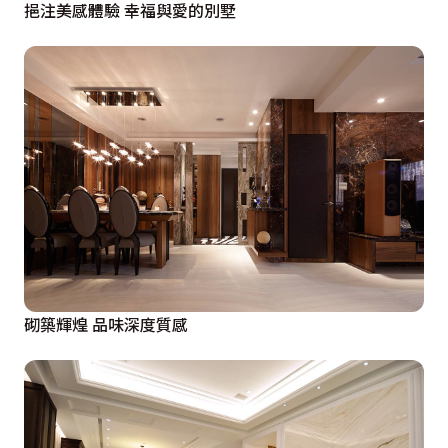
挹注美感體驗 幸福與愛的別墅
砌築輝煌 品味深度質感