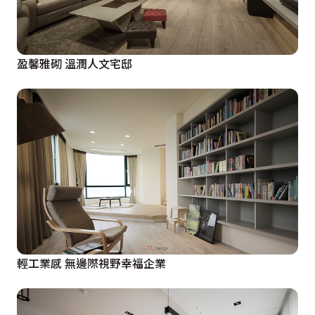
盈馨雅砌 溫潤人文宅邸
輕工業感 無邊際視野幸福企業