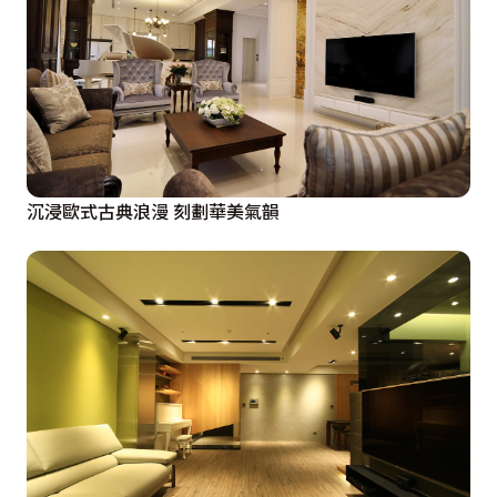
沉浸歐式古典浪漫 刻劃華美氣韻