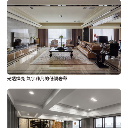
光透燦亮 氣宇非凡的低調奢華