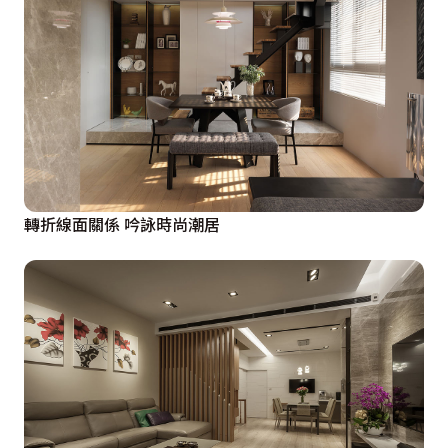
轉折線面關係 吟詠時尚潮居