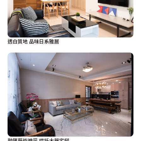
透白質地 品味日系雅居
融匯藝術神采 烘托大器宅邸