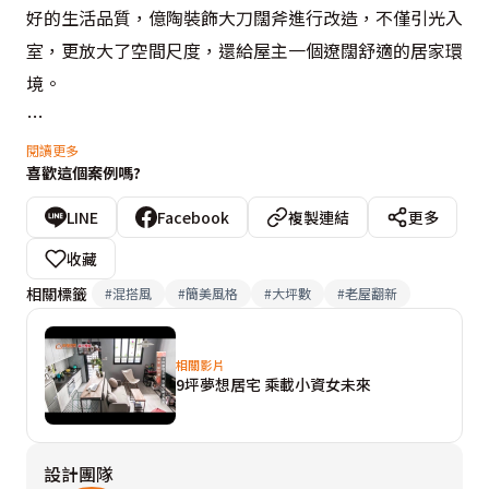
好的生活品質，億陶裝飾大刀闊斧進行改造，不僅引光入
室，更放大了空間尺度，還給屋主一個遼闊舒適的居家環
境。

考量原始空間利用率低，設計師張小娟捨棄原始的雜物
閱讀更多
喜歡這個案例嗎?
間，藉以放大玄關空間，使入門時不覺壓迫，也順勢使廚
房變得明亮。於格局配置方面，也依著光線流向，將原來
LINE
Facebook
複製連結
更多
的長輩房與餐廳位置對調，使長輩能夠在更寬闊的臥房
收藏
中，感受舒服的光影照拂，而客餐廳間則改為全開放的設
相關標籤
#
混搭風
#
簡美風格
#
大坪數
#
老屋翻新
計，使光源能深入居家各處。另外，為了滿足男女主人的
期待，特別配置一座吧台於廚房與餐廳之間，讓男主人能
相關影片
夠在吧台悠閒品酒，而廚房也保有中西式功能，使女主人
9坪夢想居宅 乘載小資女未來
能享受烹飪樂趣。沒有過多華麗裝飾，讓自然光成為主
角，利用簡單的布置及實用的收納規劃，億陶裝飾送給屋
設計團隊
主一家最好住、也最淡雅美麗的居宅。