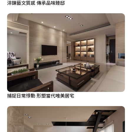
淬鍊藝文質感 傳承品味臻邸
捕捉日常悸動 形塑當代唯美居宅