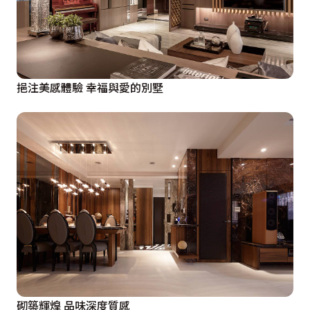
挹注美感體驗 幸福與愛的別墅
砌築輝煌 品味深度質感