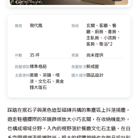
現代風
玄關、客廳、餐
風格
格局
廳、廚房、書房、
主臥房、小孩房、
客房、衛浴*2
35 坪
尚未提供
坪數
預算
標準格局
新成屋
房屋類型
房屋狀況
黑玻、茶鏡、噴
御品設計
主要建材
圖片提供
漆、文化石、黑金
鋒大理石
踩踏在抿石子與黑色造型磁磚共構的集塵區上抖落揚塵，
遊走鞋櫃腰際的茶鏡飾條放大小巧玄關，在收納機能外，
也構成場域分野。入內的視野落於餐廳文化石主牆，在白
系空間裡增添粗獷時尚，粗大的樑體管線也在御品設計利