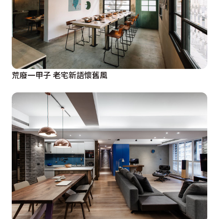
荒廢一甲子 老宅新語懷舊風