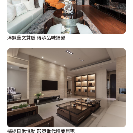
淬鍊藝文質感 傳承品味臻邸
捕捉日常悸動 形塑當代唯美居宅