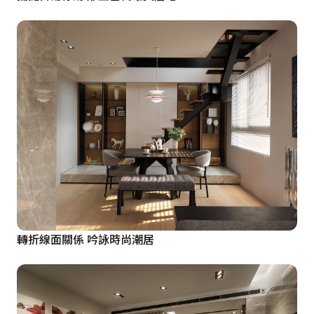
轉折線面關係 吟詠時尚潮居