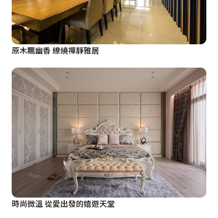
原木飄幽香 繚繞禪靜雅居
時尚微溫 從愛出發的嬉遊天堂