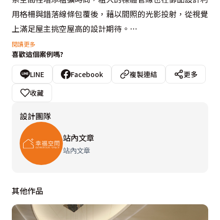
用格柵與錯落線條包覆後，藉以間照的光影投射，從視覺
上滿足屋主挑空屋高的設計期待。

閱讀更多
喜歡這個案例嗎?
原樣品屋的定義為長形屋格局，狹長房型裡有四房的規
劃，御品設計拆除一房牆面鋪上木作地坪，作為屋主未來
LINE
Facebook
複製連結
更多
小孩使用的書房，開放的場域機能鋪排，拉闊房型寬度，
收藏
再輔以玄關側牆的鏡射效果，完美詮釋方正格局，更在設
設計團隊
計師於置放屋主收藏的展示層架內安排間接光後，成功聚
焦房內視野，間接去化冗長視感。
站內文章
站內文章
其他作品