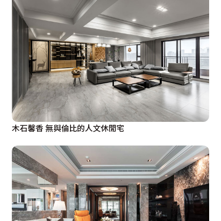
木石馨香 無與倫比的人文休閒宅