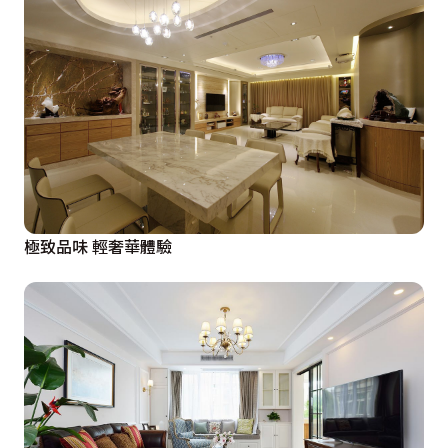
極致品味 輕奢華體驗