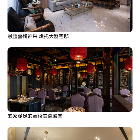
融匯藝術神采 烘托大器宅邸
五感滿足的藝術美食殿堂