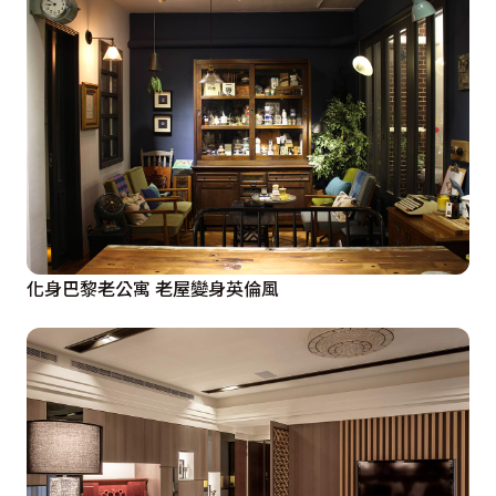
化身巴黎老公寓 老屋變身英倫風