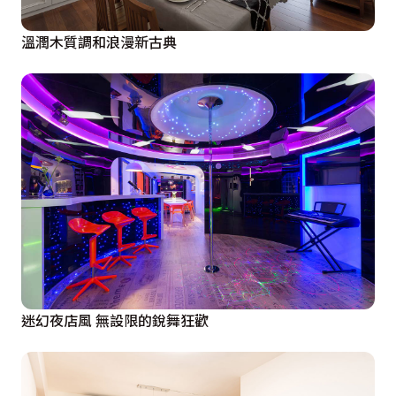
溫潤木質調和浪漫新古典
迷幻夜店風 無設限的銳舞狂歡