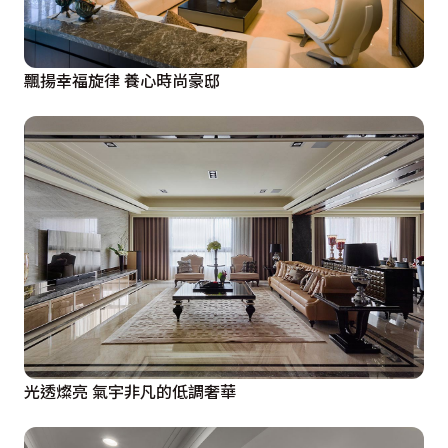
飄揚幸福旋律 養心時尚豪邸
光透燦亮 氣宇非凡的低調奢華