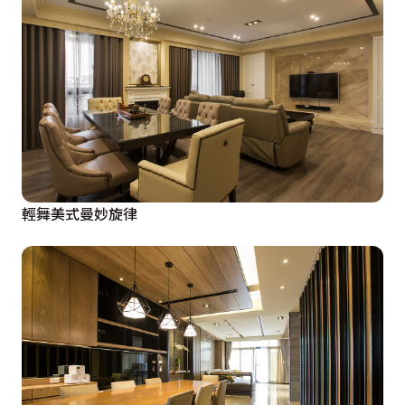
輕舞美式曼妙旋律