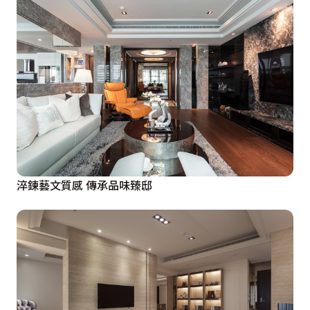
淬鍊藝文質感 傳承品味臻邸