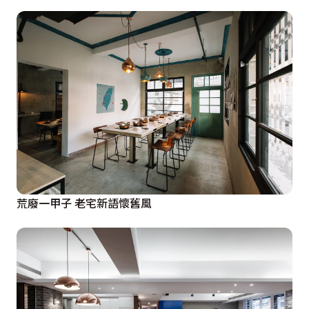
荒廢一甲子 老宅新語懷舊風