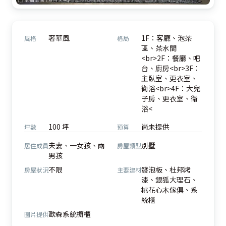
奢華風
1F：客廳、泡茶
風格
格局
區、茶水間
<br>2F：餐廳、吧
台、廚房<br>3F：
主臥室、更衣室、
衛浴<br>4F：大兒
子房、更衣室、衛
浴<
100 坪
尚未提供
坪數
預算
夫妻、一女孩、兩
別墅
居住成員
房屋類型
男孩
不限
發泡板、杜邦烤
房屋狀況
主要建材
漆、銀狐大理石、
桃花心木傢俱、系
統櫃
歐森系統櫥櫃
圖片提供