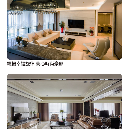
飄揚幸福旋律 養心時尚豪邸