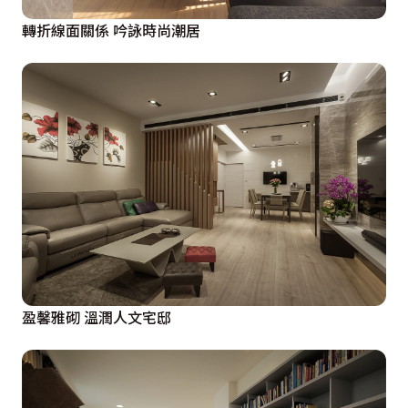
轉折線面關係 吟詠時尚潮居
盈馨雅砌 溫潤人文宅邸