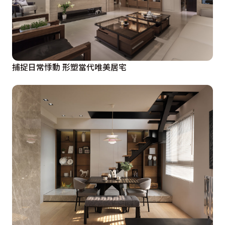
捕捉日常悸動 形塑當代唯美居宅