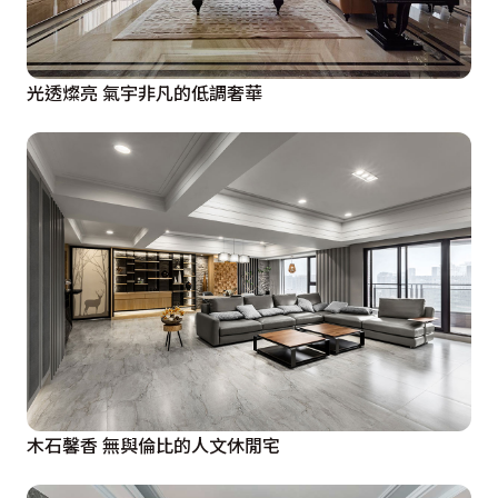
光透燦亮 氣宇非凡的低調奢華
木石馨香 無與倫比的人文休閒宅