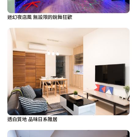
迷幻夜店風 無設限的銳舞狂歡
透白質地 品味日系雅居