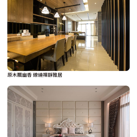
原木飄幽香 繚繞禪靜雅居