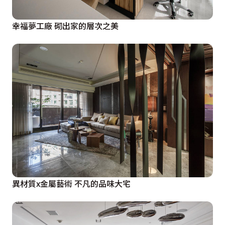
幸福夢工廠 砌出家的層次之美
異材質x金屬藝術 不凡的品味大宅