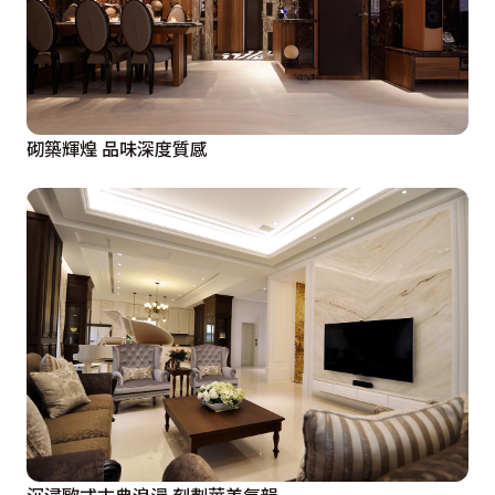
砌築輝煌 品味深度質感
沉浸歐式古典浪漫 刻劃華美氣韻