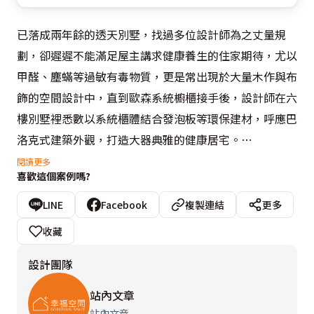
已落成兩年餘的透天別墅，找過多位設計師為之丈量規
劃，卻遲遲不能滿足屋主講求健康養生的住家期待，尤以
甲醛、塵蟎等過敏有毒物質，更是常出現於大量木作與布
飾的空間設計中，直到歐森系統櫥櫃接手後，設計師在六
樓別墅裡悉數以系統櫃體結合發泡板等環保建材，呼應巴
洛克式建築外觀，打造大器典雅的健康居宅。

閱讀更多
喜歡這個案例嗎?
一樓主要是招待賓客的客廳與泡茶區，銀狐大理石電視牆
對應橘紅色馬來漆沙發背牆，佐以桃花心木古典線條傢
LINE
Facebook
複製連結
更多
俱，在發泡板鉤勒出的法式線條中，打造簡約風韻的新古
收藏
典客廳。呼應客廳電視牆旁的鑲嵌玻璃設計，設計師於一
設計團隊
旁開放規劃得泡茶區櫃體上，以燈光結合鑲嵌玻璃手法，
光影折射出中式泡茶區的異國情調。

站內文章
站內文章