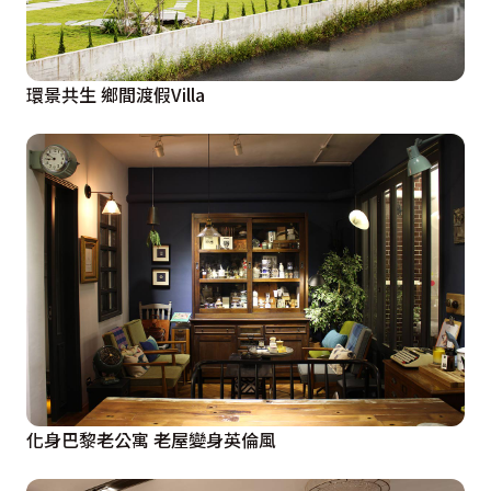
環景共生 鄉間渡假Villa
化身巴黎老公寓 老屋變身英倫風