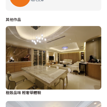
線條浪漫華麗的圓形餐桌椅，是二樓餐廳的設計主角，流
蘇垂飾的窗縵、素面窗布與復古甜美的紗簾，共構出窗邊
的精緻美景，一旁以大理石切割打造的吧台，不僅具有備
其他作品
餐功能，還能作為輕食區，而周匝圍繞的簡約線板線條則
是大量收納櫃的隱藏設計門片，與傢俱、軟件融合出現代
法式表情。五坪大的廚房延續餐廳色彩配置，乾淨明亮的
空間裡，各項烹飪所需器材一應俱全收納於簡約線條內。

三樓到五樓是一家五口休憩的私人領域，簡約設計的主臥
房裡，窗邊華麗的貴妃椅與床頭立體壁紙，於視覺與觸感
上感知華貴器度，床尾沿牆規劃得大型衣櫃連結梳妝檯的
設計，形塑乾淨完整的一體成形感。

極致品味 輕奢華體驗
差異不大的空間規劃，重點在於系統櫃細節的變化處理，
除了在大兒子房延長梳妝檯面增設轉角桌面，讓從事醫生