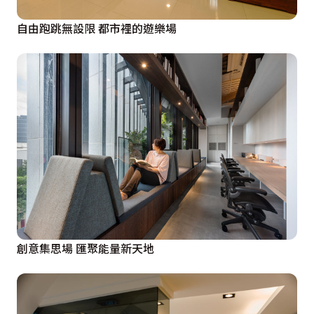
自由跑跳無設限 都市裡的遊樂場
創意集思場 匯聚能量新天地