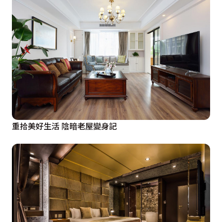
工作的大兒子在家也能處理公事，歐森系統櫃使用歐洲進
口板材打造三截式線條櫃體，豐富立面變化。而在黑白設
色的二兒子房裡，將更衣室與書桌整合於電視牆後方的空
間裡，針對不同的使用者賦予不同的空間表情。

頂樓的佛堂是屋主最講究的設計空間，在以舊米黃大理石
包覆得空間裡，傳統的龍鳳板與明清仿古傢俱綴點中式宮
廷華麗，設計師特別於神案上方天花設置隱藏式集煙排風
重拾美好生活 陰暗老屋變身記
設備，將焚香煙霧抽至屋外，呼應最原始的健康居家設計
初衷，保有清新健康的空氣品質。