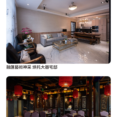
融匯藝術神采 烘托大器宅邸