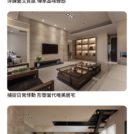
淬鍊藝文質感 傳承品味臻邸
捕捉日常悸動 形塑當代唯美居宅