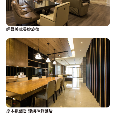
輕舞美式曼妙旋律
原木飄幽香 繚繞禪靜雅居