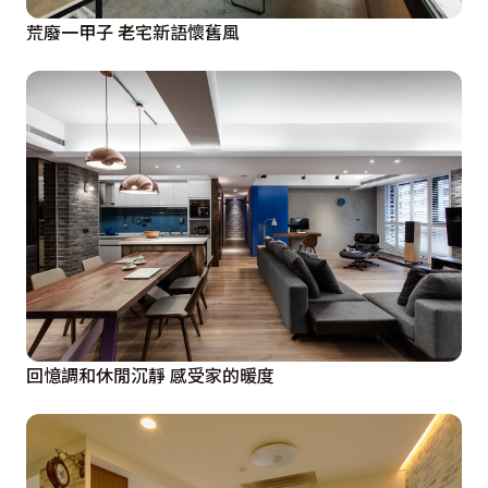
荒廢一甲子 老宅新語懷舊風
回憶調和休閒沉靜 感受家的暖度