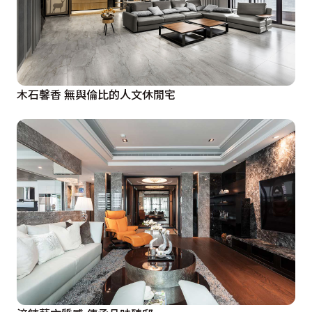
木石馨香 無與倫比的人文休閒宅