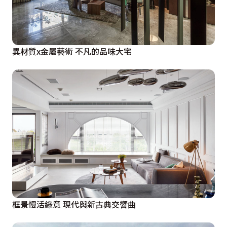
異材質x金屬藝術 不凡的品味大宅
框景慢活綠意 現代與新古典交響曲