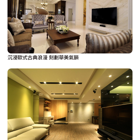
沉浸歐式古典浪漫 刻劃華美氣韻