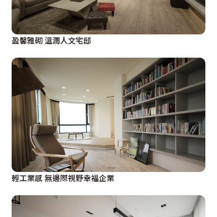
盈馨雅砌 溫潤人文宅邸
輕工業感 無邊際視野幸福企業