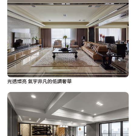
光透燦亮 氣宇非凡的低調奢華