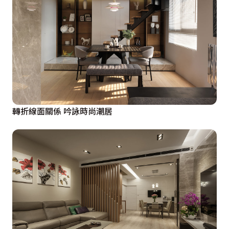
轉折線面關係 吟詠時尚潮居