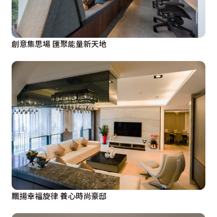
創意集思場 匯聚能量新天地
飄揚幸福旋律 養心時尚豪邸