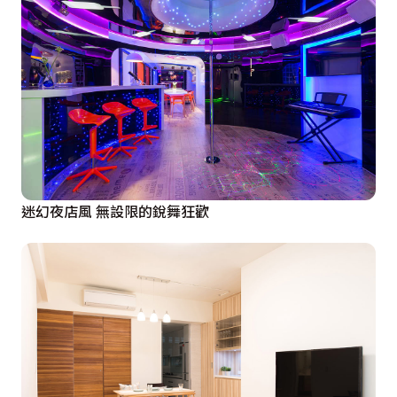
迷幻夜店風 無設限的銳舞狂歡