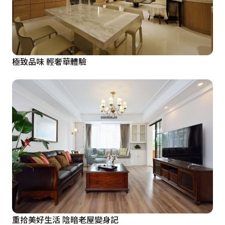
極致品味 輕奢華體驗
重拾美好生活 陰暗老屋變身記