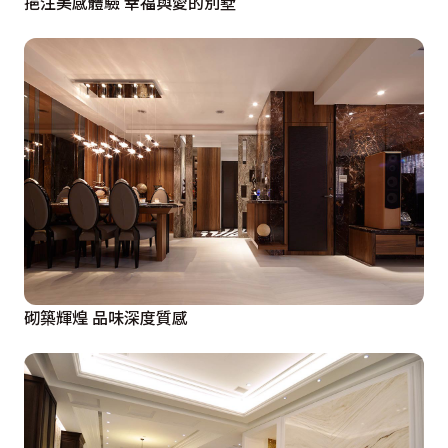
挹注美感體驗 幸福與愛的別墅
砌築輝煌 品味深度質感