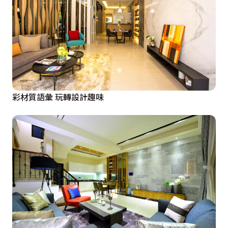
彩材質語彙 玩轉設計趣味