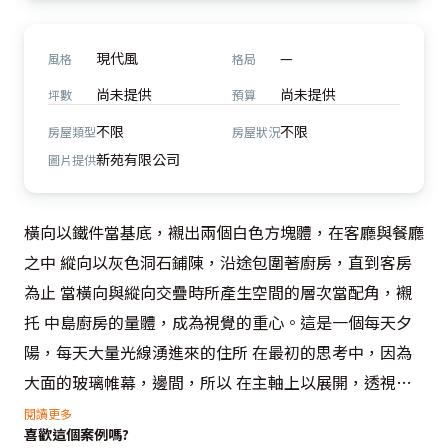
現代風
—
風格
格局
尚未提供
尚未提供
坪數
預算
不限
不限
房屋類型
房屋狀況
新苑有限公司
圖片提供
橫向以鐵件當基底，襯出兩個白色方塊體，在客廳與餐廳
之中 縱向以灰色洞石鋪陳，沿途包圍著廚房，直到客房
為止 當橫向與縱向交疊時所產生空間的層次當配角，襯
托 中島廚房的量體，成為視覺的重心。這是一個每天夕
陽，每天大量光線湧進來的住所 在最初的思考中，因為
大面的玻璃帷幕，邊間，所以 在主軸上以展開，透視是
本案特色
閱讀更多
喜歡這個案例嗎?