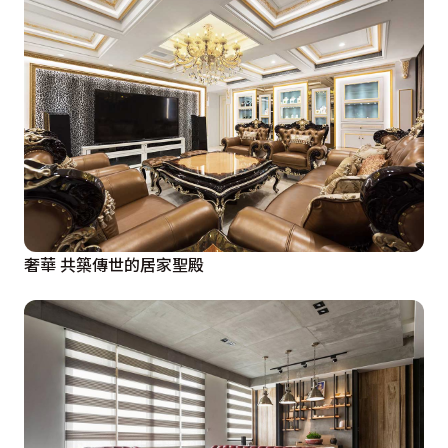
奢華 共築傳世的居家聖殿