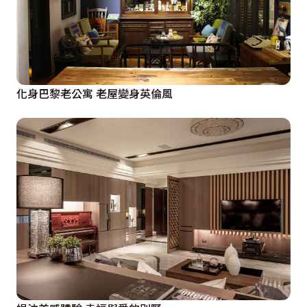
化身巴黎老公寓 老屋變身英倫風