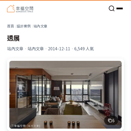
老屋預算分配與高 CP 值煥新術
看不見的居家風險和翻新關鍵
老屋預算分配與高 CP 值煥新術
首頁
設計案例
站內文章
透展
站內文章
·
站內文章
·
2014-12-11
·
6,549
人氣
6