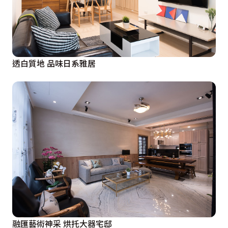
透白質地 品味日系雅居
融匯藝術神采 烘托大器宅邸