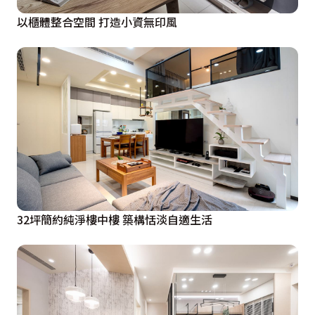
以櫃體整合空間 打造小資無印風
32坪簡約純淨樓中樓 築構恬淡自適生活