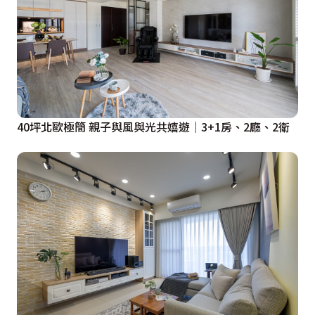
40坪北歐極簡 親子與風與光共嬉遊｜3+1房、2廳、2衛