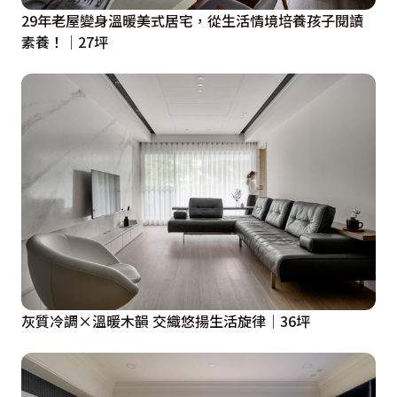
29年老屋變身溫暖美式居宅，從生活情境培養孩子閱讀
素養！│27坪
灰質冷調×溫暖木韻 交織悠揚生活旋律│36坪