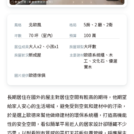
北歐風
5房、2 廳、2衛
風格
格局
70 坪（室內）
100 萬
坪數
預算
大人x2、小孩x1
大坪數
居住成員
房屋類型
新成屋
歐德系統櫃、木
房屋狀況
主要建材
工、文化石、優渥
實木
歐德傢俱
圖片提供
長期居住在國外的屋主對居住空間有較高的期待，他期望
給家人安心的生活場域，避免受到空氣和建材中的汙染，
於是選上歐德來幫他做綠建材的環保系統櫃，打造高機能
性的安全空間，看似簡單平易近人的居家設計卻隱藏不少
巧思，以耐看附有質感的平釘天花板包覆管線，呼應屋主