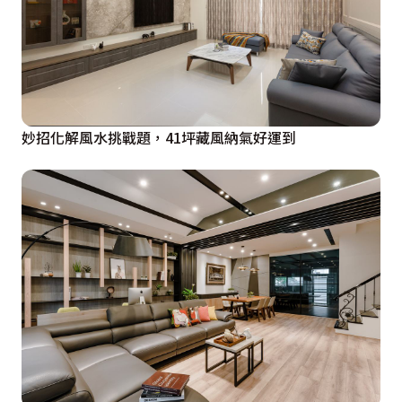
妙招化解風水挑戰題，41坪藏風納氣好運到