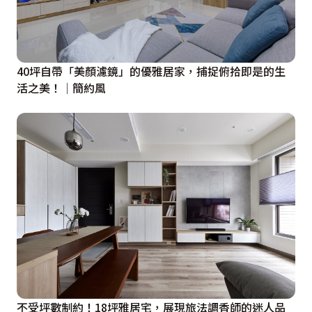
40坪自帶「美顏濾鏡」的優雅居家，捕捉俯拾即是的生
活之美！│簡約風
不受坪數制約！18坪雅居宅，展現旅法調香師的迷人品