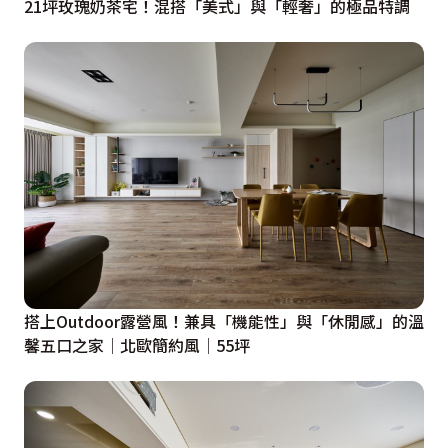
21坪玫瑰奶茶宅！混搭「美式」與「輕奢」的極品特調
搭上Outdoor露營風！兼具「機能性」與「休閒感」的溫
馨五口之家│北歐簡約風│55坪