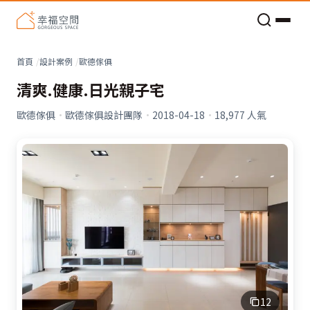
老屋預算分配與高 CP 值煥新術
看不見的居家風險和翻新關鍵
老屋預算分配與高 CP 值煥新術
首頁
設計案例
歐德傢俱
清爽.健康.日光親子宅
歐德傢俱
·
歐德傢俱設計團隊
·
2018-04-18
·
18,977
人氣
12