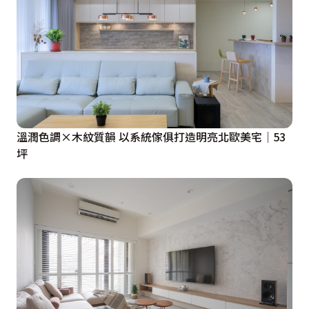
溫潤色調×木紋質韻 以系統傢俱打造明亮北歐美宅│53
坪