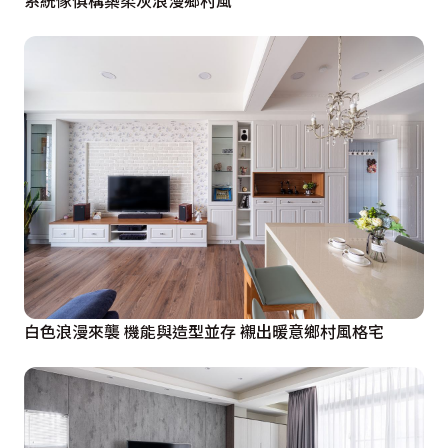
白色浪漫來襲 機能與造型並存 襯出暖意鄉村風格宅