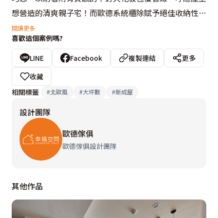
想營造的清爽親子宅！而歐德系統櫃除賦予絕佳收納性之
外，還替屋主考量了玄關的風水問題，使用相當有趣味風
閱讀更多
喜歡這個案例嗎?
格的條紋木板來遮掩有「電老虎」之稱的電箱，不只化解
風水上的忌諱，還讓玄關多了一份童心玩味。

LINE
Facebook
複製連結
更多
收藏
此外為維持一貫主色調，廚房沿用相同的整面系統櫃，加
相關標籤
#
北歐風
#
大坪數
#
新成屋
上隱藏式把手使造型顯得乾淨俐落，客廳懸空的收納櫃沒
設計團隊
有大櫃的壓迫感，加上廚房半開放空間打造寬敞視覺，並
佐以溫潤木質家具再點綴些許綠植栽，完美打造出清爽的
歐德傢俱
宜人居住氛圍。
歐德傢俱設計團隊
其他作品