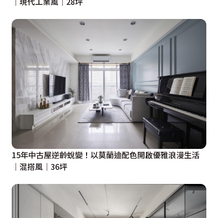
｜現代工業風｜28坪
15年中古屋逆齡蛻變！以莫蘭迪配色開啟優雅浪漫生活
｜混搭風｜36坪