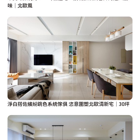
味│北歐風
淨白搭佐繽紛跳色系統傢俱 恣意圍塑北歐清新宅│30坪