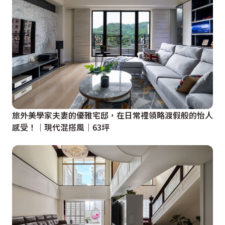
旅外美學家夫妻的優雅宅邸，在日常裡領略渡假般的怡人
感受！│現代混搭風│63坪