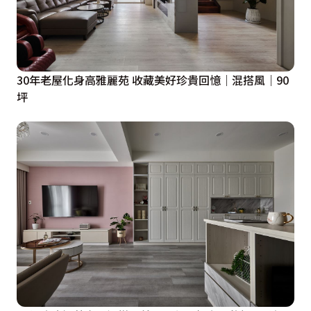
30年老屋化身高雅麗苑 收藏美好珍貴回憶｜混搭風｜90
坪