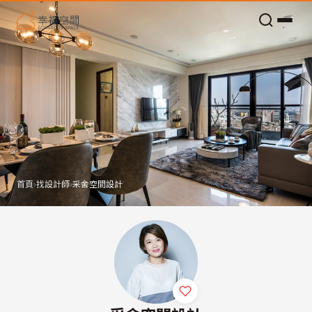
老屋預算分配與高 CP 值煥新術
首頁
›
找設計師
›
采舍空間設計