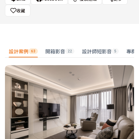
收藏
設計案例
開箱影音
設計師短影音
專欄
63
22
5