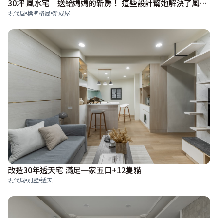
30坪 風水宅｜送給媽媽的新房！ 這些設計幫她解決了風水和安全感？！
現代風
標準格局
新成屋
改造30年透天宅 滿足一家五口+12隻貓
現代風
別墅
透天