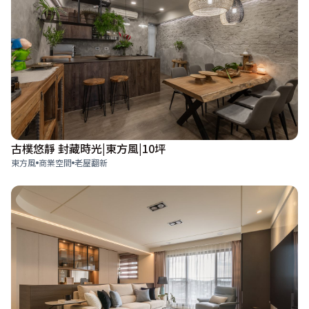
古樸悠靜 封藏時光|東方風|10坪
東方風
商業空間
老屋翻新