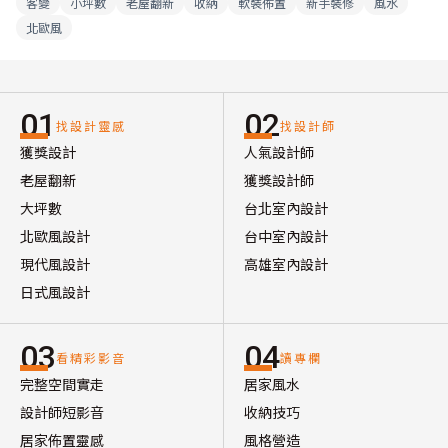
客變
小坪數
老屋翻新
收納
軟裝佈置
新手裝修
風水
北歐風
01
02
找設計靈感
找設計師
獲獎設計
人氣設計師
老屋翻新
獲獎設計師
大坪數
台北室內設計
北歐風設計
台中室內設計
現代風設計
高雄室內設計
日式風設計
03
04
看精彩影音
讀專欄
完整空間實走
居家風水
設計師短影音
收納技巧
居家佈置靈感
風格營造