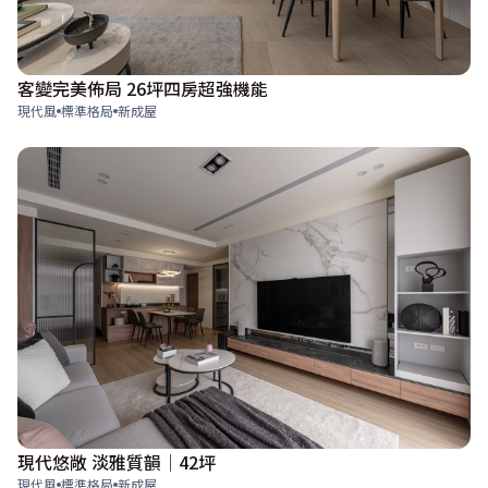
客變完美佈局 26坪四房超強機能
現代風
標準格局
新成屋
現代悠敞 淡雅質韻│42坪
現代風
標準格局
新成屋