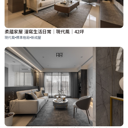
柔蘊家屋 漫寫生活日常│現代風│42坪
現代風
標準格局
新成屋