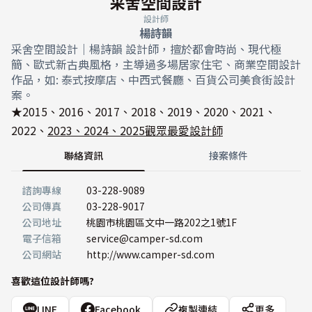
采舍空間設計
設計師
楊詩韻
采舍空間設計｜楊詩韻 設計師，擅於都會時尚、現代極
簡、歐式新古典風格，主導過多場居家住宅、商業空間設計
作品，如: 泰式按摩店、中西式餐廳、百貨公司美食街設計
案。
★2015、2016、2017、2018、2019、2020、2021、
2022、
2023、2024、2025觀眾最愛設計師
聯絡資訊
接案條件
諮詢專線
03-228-9089
公司傳真
03-228-9017
公司地址
桃園市桃園區文中一路202之1號1F
電子信箱
service@camper-sd.com
公司網站
http://www.camper-sd.com
喜歡這位設計師嗎?
LINE
Facebook
複製連結
更多