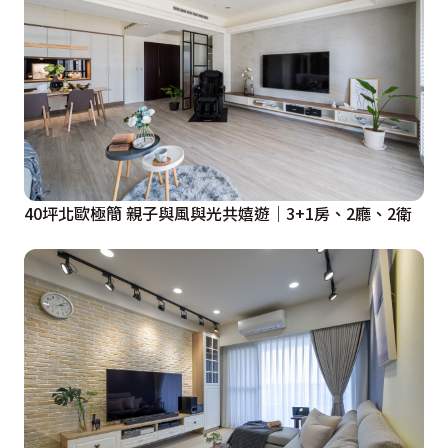
40坪北歐極簡 親子與風與光共嬉遊｜3+1房、2廳、2衛