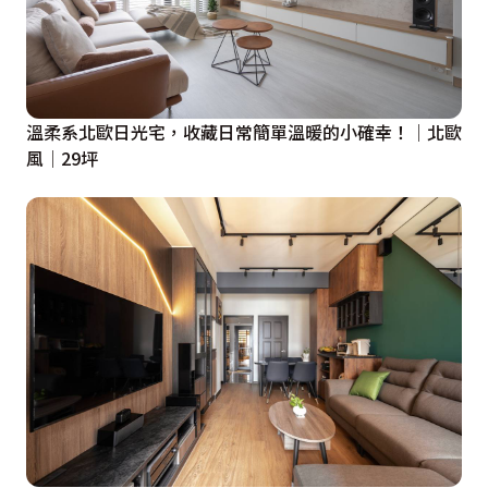
溫柔系北歐日光宅，收藏日常簡單溫暖的小確幸！│北歐
風│29坪