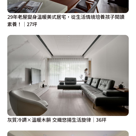
29年老屋變身溫暖美式居宅，從生活情境培養孩子閱讀
素養！│27坪
灰質冷調×溫暖木韻 交織悠揚生活旋律│36坪