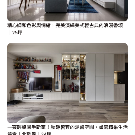
精心調和色彩與情緒，完美演繹美式輕古典的浪漫香頌
│25坪
一窺輕艇國手新家！動靜皆宜的溫馨空間，書寫精采生活
篇章│北歐風│24坪