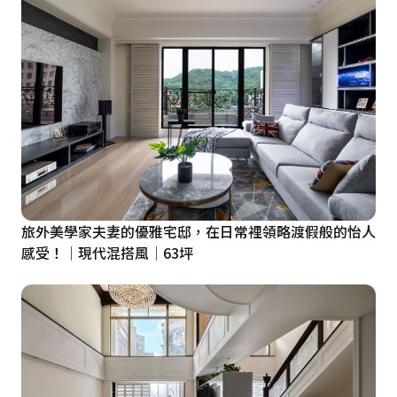
旅外美學家夫妻的優雅宅邸，在日常裡領略渡假般的怡人
感受！│現代混搭風│63坪