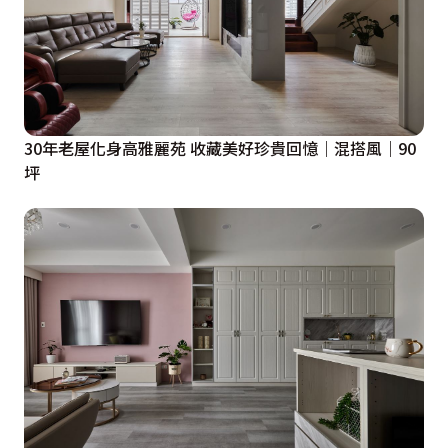
30年老屋化身高雅麗苑 收藏美好珍貴回憶｜混搭風｜90
坪