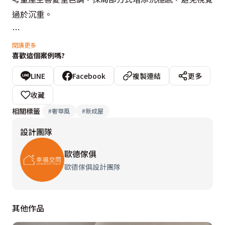
過於沉重。

 室內以半高電視牆做為分水嶺，一側規劃為客廳，使用
閱讀更多
喜歡這個案例嗎?
仿馬賽克磁磚打造視覺亮點；另一側變成品酒區，設置休
閒臥榻，成為品酩、喝咖啡的聊天聚會角落。由於屋主希
LINE
Facebook
複製連結
更多
望有部分區域可放酒，遂使用壁掛展示櫃打造出重複Ｖ字
收藏
造型的紅酒櫃，餐邊櫃也改成酒水吧檯，陳列各式酒類和
相關標籤
#
奢華風
#
新成屋
酒杯，形塑微醺小酒館氛圍。
設計團隊
歐德傢俱
歐德傢俱設計團隊
其他作品