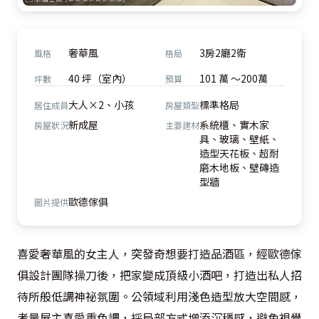
奢華風
3房2廳2衛
風格
格局
40 坪（室內）
101 萬 ～200萬
坪數
預算
大人×2、小孩
標準格局
居住成員
房屋類型
新成屋
系統櫃、實木家
房屋狀況
主要建材
具、玻璃、壁紙、
造型天花板、超耐
磨木地板、壁磚造
型牆
歐德傢俱
圖片提供
喜愛奢華風的女主人，突發奇想要打造品酒區，經歐德傢
俱設計團隊操刀後，把家變成頂級小酒吧，打造出私人招
待所般低調神祕氛圍。公領域利用淺色造型放大空間感，
考量屋主喜愛重色調，採局部方式增添沉穩感，避免視覺