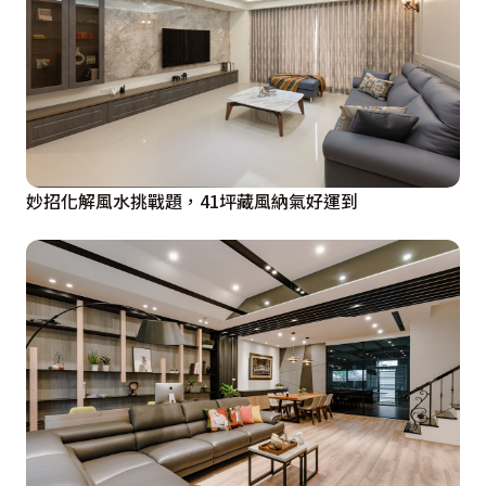
妙招化解風水挑戰題，41坪藏風納氣好運到