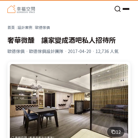
老屋預算分配與高 CP 值煥新術
看不見的居家風險和翻新關鍵
老屋預算分配與高 CP 值煥新術
首頁
設計案例
歐德傢俱
奢華微醺 讓家變成酒吧私人招待所
歐德傢俱
·
歐德傢俱設計團隊
·
2017-04-20
·
12,736
人氣
12