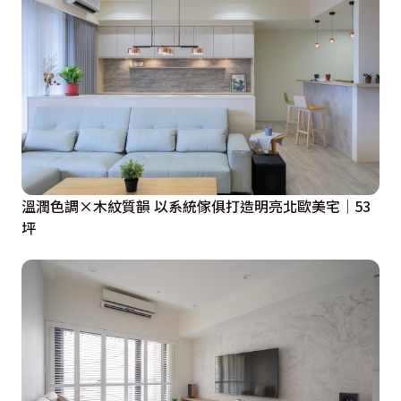
溫潤色調×木紋質韻 以系統傢俱打造明亮北歐美宅│53
坪