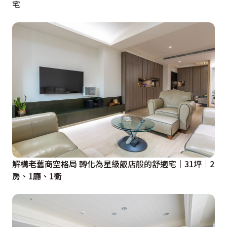
宅
解構老舊商空格局 轉化為星級飯店般的舒適宅│31坪│2
房、1廳、1衛