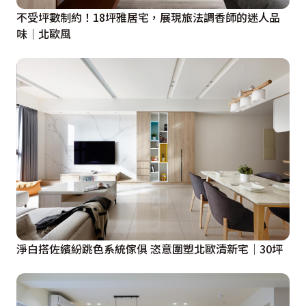
不受坪數制約！18坪雅居宅，展現旅法調香師的迷人品
味│北歐風
淨白搭佐繽紛跳色系統傢俱 恣意圍塑北歐清新宅│30坪