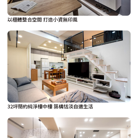
以櫃體整合空間 打造小資無印風
32坪簡約純淨樓中樓 築構恬淡自適生活