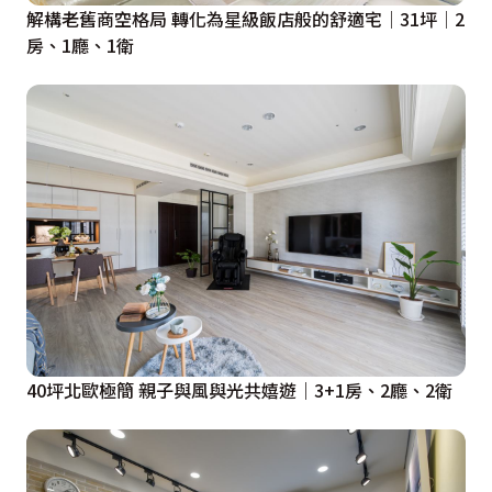
解構老舊商空格局 轉化為星級飯店般的舒適宅│31坪│2
房、1廳、1衛
40坪北歐極簡 親子與風與光共嬉遊｜3+1房、2廳、2衛