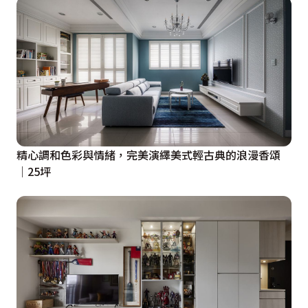
精心調和色彩與情緒，完美演繹美式輕古典的浪漫香頌
│25坪