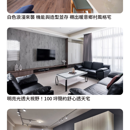
白色浪漫來襲 機能與造型並存 襯出暖意鄉村風格宅
明亮光透大視野！100 坪簡約舒心透天宅