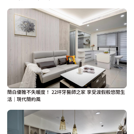
簡白優雅不失暖度！ 22坪牙醫師之家 享受渡假般悠閒生
活│現代簡約風