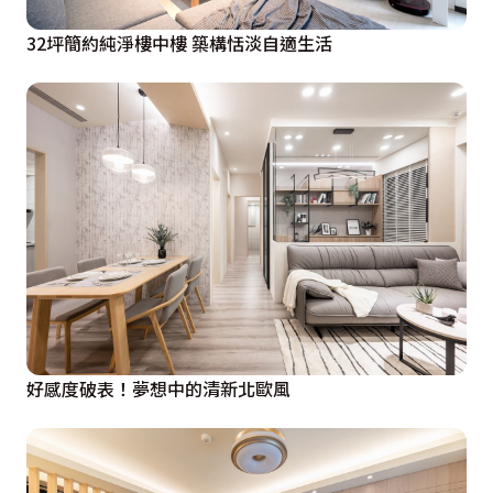
32坪簡約純淨樓中樓 築構恬淡自適生活
好感度破表！夢想中的清新北歐風