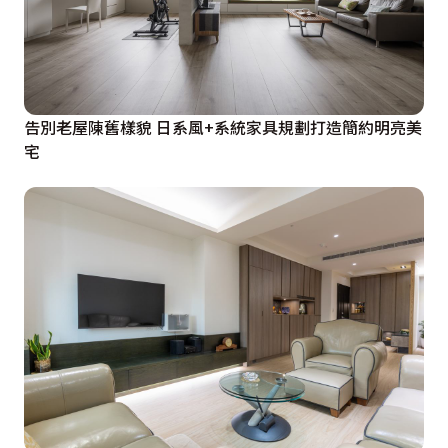
告別老屋陳舊樣貌 日系風+系統家具規劃打造簡約明亮美
宅