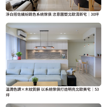
淨白搭佐繽紛跳色系統傢俱 恣意圍塑北歐清新宅│30坪
溫潤色調×木紋質韻 以系統傢俱打造明亮北歐美宅│53
坪