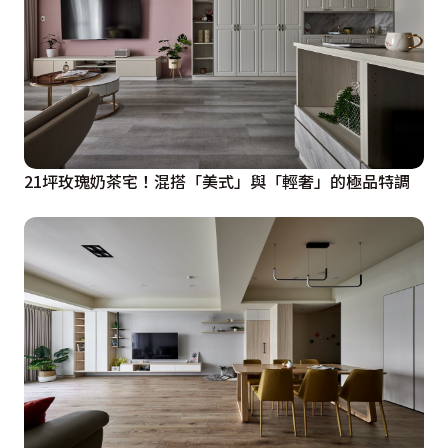
21坪玫瑰奶茶宅！混搭「美式」與「輕奢」的極品特調