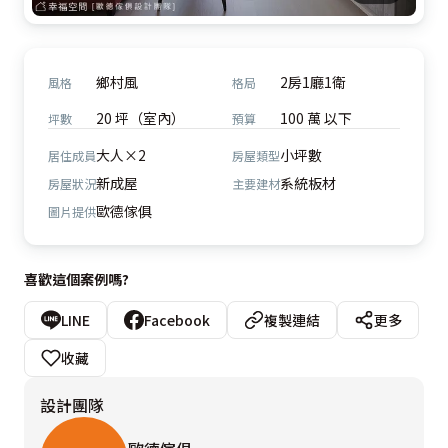
鄉村風
2房1廳1衛
風格
格局
20 坪（室內）
100 萬 以下
坪數
預算
大人×2
小坪數
居住成員
房屋類型
新成屋
系統板材
房屋狀況
主要建材
歐德傢俱
圖片提供
喜歡這個案例嗎?
LINE
Facebook
複製連結
更多
收藏
設計團隊