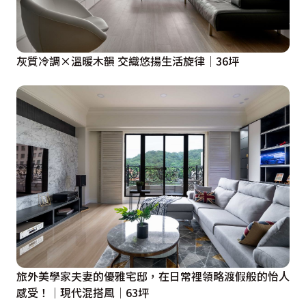
灰質冷調×溫暖木韻 交織悠揚生活旋律│36坪
旅外美學家夫妻的優雅宅邸，在日常裡領略渡假般的怡人
感受！│現代混搭風│63坪