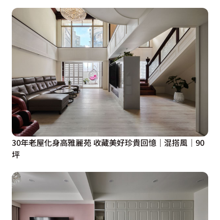
30年老屋化身高雅麗苑 收藏美好珍貴回憶｜混搭風｜90
坪