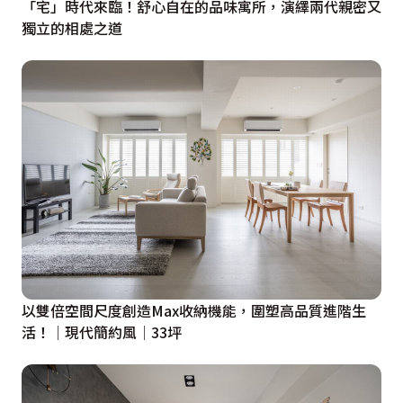
「宅」時代來臨！舒心自在的品味寓所，演繹兩代親密又
獨立的相處之道
以雙倍空間尺度創造Max收納機能，圍塑高品質進階生
活！│現代簡約風│33坪