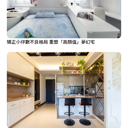
矯正小坪數不良格局 重塑「高顏值」夢幻宅