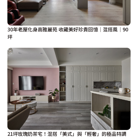
30年老屋化身高雅麗苑 收藏美好珍貴回憶｜混搭風｜90
坪
21坪玫瑰奶茶宅！混搭「美式」與「輕奢」的極品特調