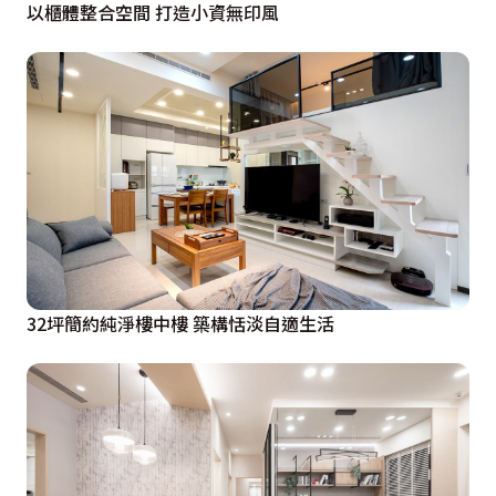
以櫃體整合空間 打造小資無印風
32坪簡約純淨樓中樓 築構恬淡自適生活