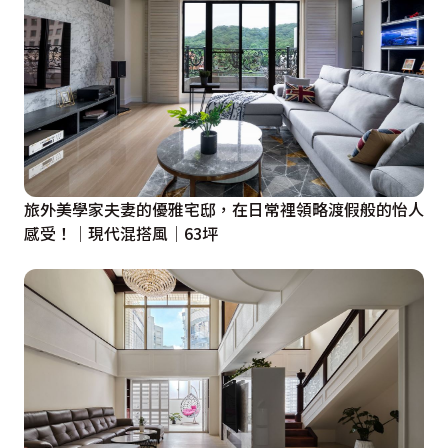
旅外美學家夫妻的優雅宅邸，在日常裡領略渡假般的怡人
感受！│現代混搭風│63坪