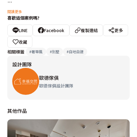
考量公領域具招待所機能，採開放式設計規劃，形塑明亮
閱讀更多
喜歡這個案例嗎?
寬敞的社交場域。自由不受拘束的動線上，擺放家具做為
隔間界定，讓場域相互重疊又可獨立使用，家人聚會時交
LINE
Facebook
複製連結
更多
流溝通無阻礙，增加彼此情感連結。善用系統板材呈現木
收藏
質與石紋立面，挹注大器恢弘質感，結合系統櫃的靈活
相關標籤
#
奢華風
#
別墅
#
自地自建
性，讓櫃體和機能合而為一，大大提升使用坪效。
設計團隊
歐德傢俱
歐德傢俱設計團隊
其他作品