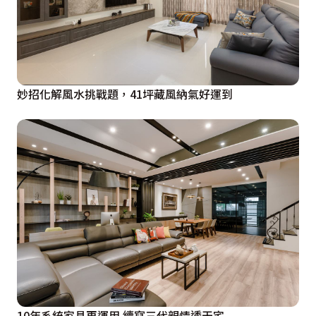
妙招化解風水挑戰題，41坪藏風納氣好運到
10年系統家具再運用 續寫三代親情透天宅