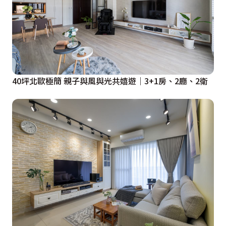
40坪北歐極簡 親子與風與光共嬉遊｜3+1房、2廳、2衛