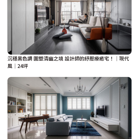
沉穩黑色調 圍塑清幽之境 設計師的紓壓療癒宅！｜現代
風｜24坪