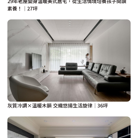
29年老屋變身溫暖美式居宅，從生活情境培養孩子閱讀
素養！│27坪
灰質冷調×溫暖木韻 交織悠揚生活旋律│36坪