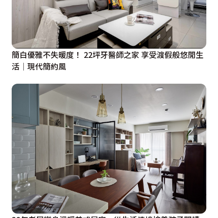
簡白優雅不失暖度！ 22坪牙醫師之家 享受渡假般悠閒生
活│現代簡約風