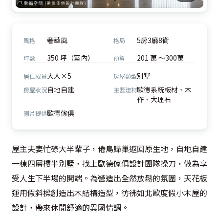
奢華風
5房3廳8衛
風格
格局
350 坪（室內）
201 萬 ～300萬
坪數
預算
大人×5
別墅
居住成員
房屋類型
自地自建
歐德系統板材、木
房屋狀況
主要建材
作、大理石
歐德傢俱
圖片提供
屋主夫妻忙碌大半輩子，倦鳥歸巢返回原生地，自地自建
一棟四層樓半別墅，找上歐德傢俱設計團隊操刀，做為享
受人生下半場的開端。為營造出全然放鬆的氛圍，天花板
運用假斜樑創造出木結構造型，彷彿如北歐度假小木屋的
設計，帶來休閒舒適的異國情調。
