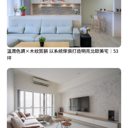
溫潤色調×木紋質韻 以系統傢俱打造明亮北歐美宅│53
坪