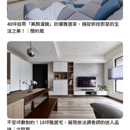
40坪自帶「美顏濾鏡」的優雅居家，捕捉俯拾即是的生
活之美！│簡約風
不受坪數制約！18坪雅居宅，展現旅法調香師的迷人品
味│北歐風