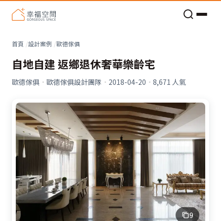
老屋預算分配與高 CP 值煥新術
看不見的居家風險和翻新關鍵
老屋預算分配與高 CP 值煥新術
首頁
設計案例
歐德傢俱
自地自建 返鄉退休奢華樂齡宅
歐德傢俱
·
歐德傢俱設計團隊
·
2018-04-20
·
8,671
人氣
9