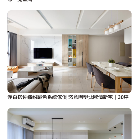
淨白搭佐繽紛跳色系統傢俱 恣意圍塑北歐清新宅│30坪