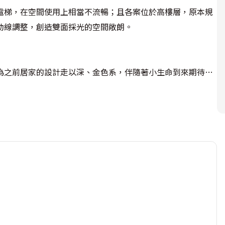
電梯，在空間使用上相當不流暢；且各案位於高樓層，原本規
線調整，創造雙面採光的空間敞朗。

為之前居家的設計走以深、金色系，伴隨著小生命到來期待新
注入呈現中性色彩；而在動線規劃上考量到小朋友活動尺度，餐
作出獨立帶有奢華感的玄關區塊，而考量到沙發背牆的完整性，
做出三面、超大容量造型收納櫃，雖然受限於柱體所產生的畸
間
也運用小部分作為廚房儲物，進而創造熱炒區塊。 

設計改以斜向，避開柱體同時，也放大了入口尺度；衛浴間則為
在此上網、閱讀。