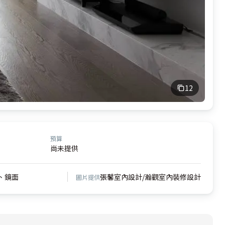
12
預算
尚未提供
、鏡面
張馨室內設計/瀚觀室內裝修設計
圖片提供