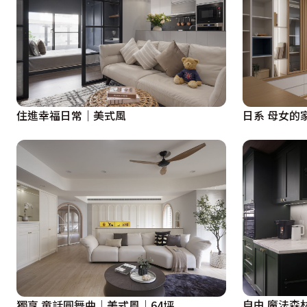
住進幸福日常｜美式風
日系 母女的
自由 魔法森
獨享 童話圓舞曲｜美式風｜64坪