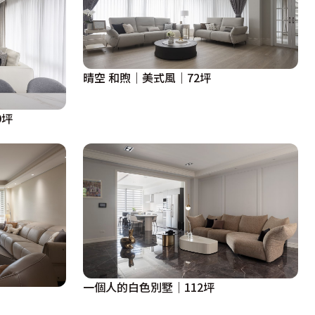
晴空 和煦｜美式風｜72坪
9坪
一個人的白色別墅｜112坪