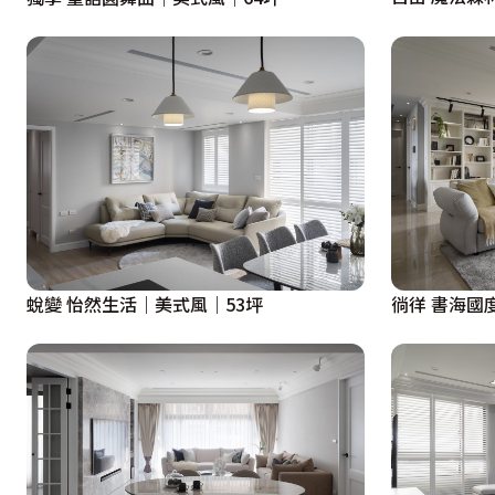
蛻變 怡然生活｜美式風｜53坪
徜徉 書海國度