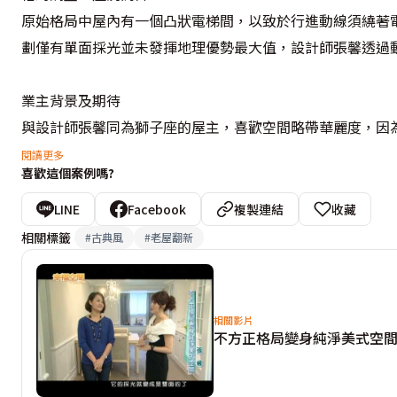
原始格局中屋內有一個凸狀電梯間，以致於行進動線須繞著
劃僅有單面採光並未發揮地理優勢最大值，設計師張馨透過動
業主背景及期待

與設計師張馨同為獅子座的屋主，喜歡空間略帶華麗度，因
居呈現淡雅且明亮的美式風格。

閱讀更多
喜歡這個案例嗎?
設計重點 1. 整體空間色彩雖設定為淨白，透過霧鄉色的
LINE
Facebook
複製連結
收藏
廳、書房到遊戲間採以連通式手法設計。 

相關標籤
#
古典風
#
老屋翻新
2. 美式風格強調空間的獨立性，因此張馨選以大理石鋪陳
設計師利用玄關鞋櫃規劃延伸出完整客廰區塊。 

3. 原本滯礙位於屋體中心的電梯間，張馨設計沿著結構柱
相關影片
不方正格局變身純淨美式空
零，但在外觀設計仍維持優雅比例；最末端處的轉折，設計師
4. 在主臥更衣室設計上納入部分遊戲空間，將原本一字型
了方便屋主陪伴小朋友泡澡戲水，刻意拉長的檯面設計，可