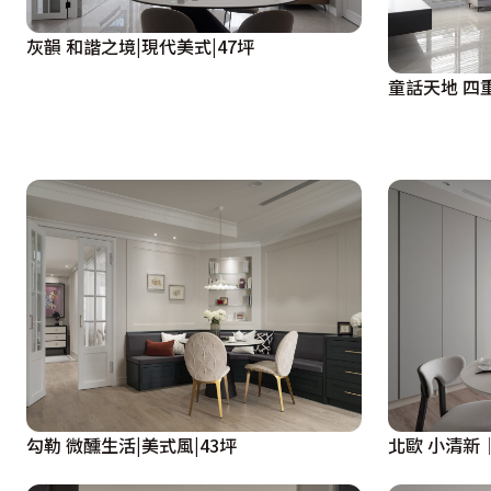
灰韻 和諧之境|現代美式|47坪
童話天地 四重
勾勒 微醺生活|美式風|43坪
北歐 小清新