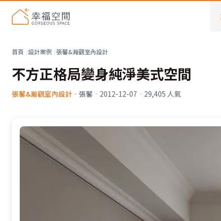
首頁
設計案例
張馨&瀚觀室內設計
不方正格局變身純淨美式空間
張馨&瀚觀室內設計
·
張馨
·
2012-12-07
·
29,405
人氣