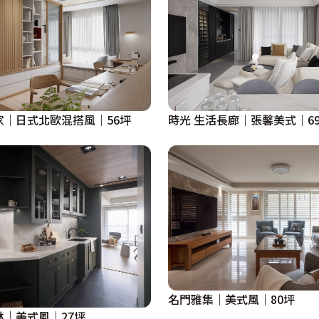
家｜日式北歐混搭風｜56坪
時光 生活長廊｜張馨美式｜6
名門雅集｜美式風｜80坪
林｜美式風｜27坪