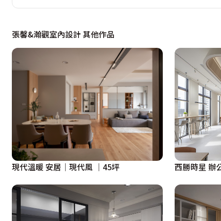
張馨&瀚觀室內設計 其他作品
西勝時星 辦
現代溫暖 安居｜現代風 ｜45坪