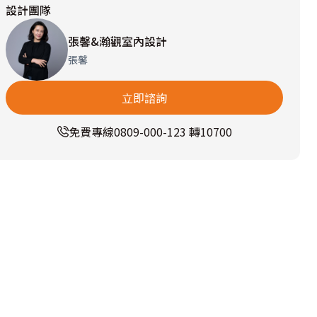
設計團隊
張馨&瀚觀室內設計
張馨
立即諮詢
免費專線
0809-000-123 轉10700