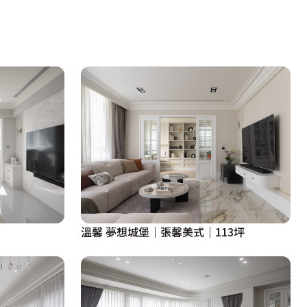
溫馨 夢想城堡｜張馨美式｜113坪