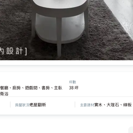
坪數
餐廳、廚房、遊戲間、書房、主臥
38 坪
衛浴
老屋翻新
實木、大理石、線板
房屋狀況
主要建材