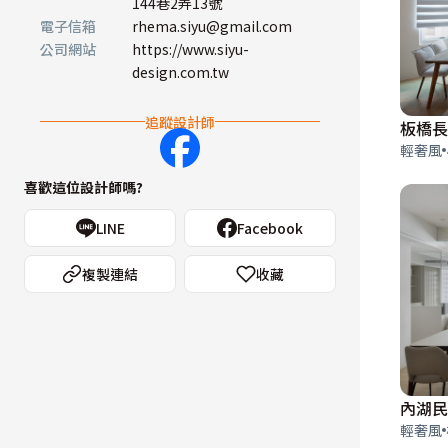
144巷2弄13號
電子信箱
rhema.siyu@gmail.com
公司網站
https://www.siyu-
design.com.tw
追蹤設計師
板橋長
輕奢風
喜歡這位設計師嗎?
LINE
Facebook
複製連結
收藏
內湖民
輕奢風