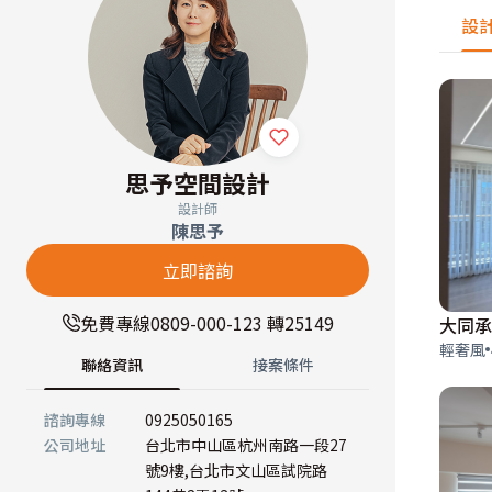
設
思予空間設計
設計師
陳思予
立即諮詢
免費專線
0809-000-123 轉25149
大同承
輕奢風
聯絡資訊
接案條件
諮詢專線
0925050165
公司地址
台北市中山區杭州南路一段27
號9樓,台北市文山區試院路