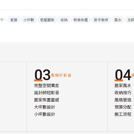
字：
客變
小坪數
老屋翻新
收納
軟裝佈置
新手裝修
風水
北
03
04
看精彩影音
完整空間實走
居家風水
設計師短影音
收納技巧
居家佈置靈感
風格營造
大坪數設計
預算分配
小坪數設計
施工流程