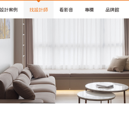
老屋預算分配與高 CP 值煥新術
設計案例
找設計師
看影音
專欄
品牌館