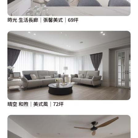
時光 生活長廊｜張馨美式｜69坪
晴空 和煦｜美式風｜72坪