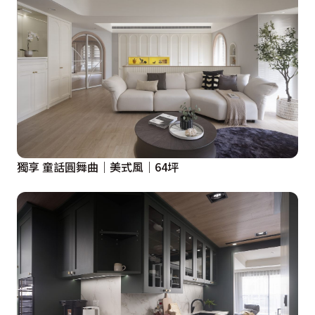
獨享 童話圓舞曲｜美式風｜64坪