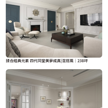
揉合經典元素 四代同堂美夢成真|混搭風│238坪