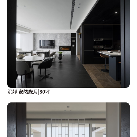
沉靜 安然歲月|80坪