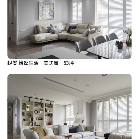
蛻變 怡然生活｜美式風｜53坪