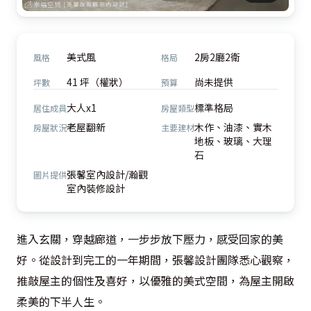
美式風
2房2廳2衛
風格
格局
41 坪（權狀）
尚未提供
坪數
預算
大人x1
標準格局
居住成員
房屋類型
老屋翻新
木作、油漆、實木
房屋狀況
主要建材
地板、玻璃、大理
石
張馨室內設計/瀚觀
圖片提供
室內裝修設計
進入玄關，穿越廊道，一步步放下壓力，感受回家的美
好。從設計到完工的一年期間，張馨設計團隊悉心觀察，
推敲屋主的個性及喜好，以優雅的美式空間，為屋主開啟
柔美的下半人生。
