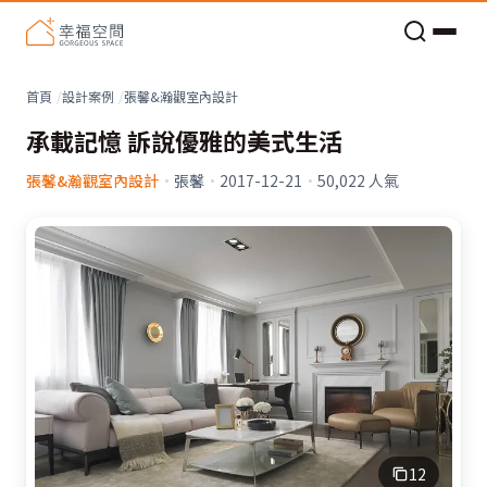
老屋預算分配與高 CP 值煥新術
看不見的居家風險和翻新關鍵
老屋預算分配與高 CP 值煥新術
首頁
設計案例
張馨&瀚觀室內設計
承載記憶 訴說優雅的美式生活
張馨&瀚觀室內設計
·
張馨
·
2017-12-21
·
50,022
人氣
12