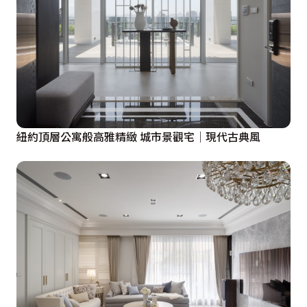
紐約頂層公寓般高雅精緻 城市景觀宅│現代古典風