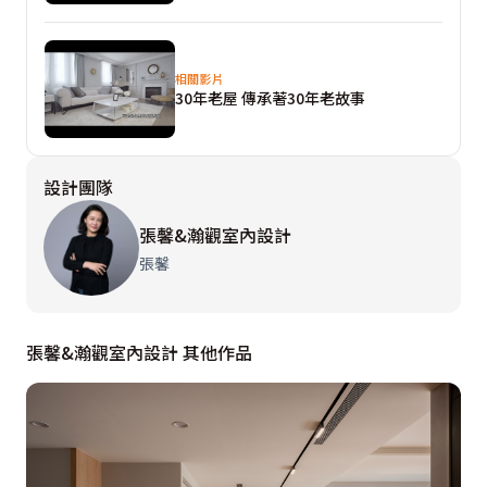
性格的軟件，呈現專屬於屋主個性的獨特美式居家。

相關影片
#張馨室內設計台北總公司
30年老屋 傳承著30年老故事
設計團隊
張馨&瀚觀室內設計
張馨
張馨&瀚觀室內設計 其他作品