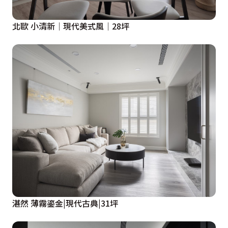
北歐 小清新│現代美式風│28坪
湛然 薄霧鎏金|現代古典|31坪