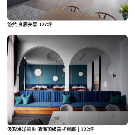
悠然 良辰美景|127坪
汲取海洋意象 濱海頂級義式餐廳│122坪