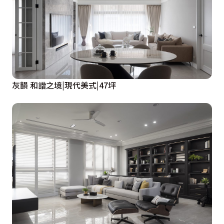
灰韻 和諧之境|現代美式|47坪