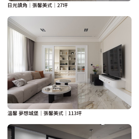
日光讀角│張馨美式│27坪
溫馨 夢想城堡｜張馨美式｜113坪