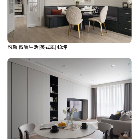
勾勒 微醺生活|美式風|43坪