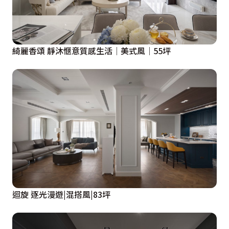
綺麗香頌 靜沐愜意質感生活│美式風│55坪
迴旋 逐光漫遊|混搭風|83坪