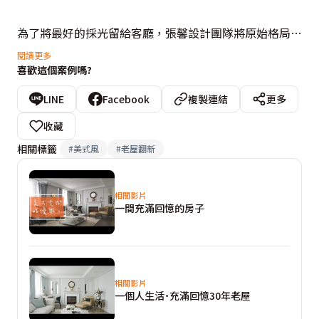
為了將最好的採光留給客廳，張馨設計團隊將原始格局對
調，最明亮的內側設為客廳，入門的第一個空間則作為餐
閱讀更多
喜歡這個案例嗎?
廚區域，讓短暫停留的用餐空間置放在隔音較差的區塊，
藉此解決位在廊道旁的隔音問題。而與屋齡相同的老餐
LINE
Facebook
複製連結
更多
櫃，也保存下來成為餐廳的視覺主角，搭配精心挑選的維
收藏
多利亞時代餐桌，使空間渲染絲絲古典氣息，更象徵承襲
相關標籤
#
美式風
#
老屋翻新
這個家過去的記憶，連結即將展開的新生活。

相關影片
推開玻璃格子雙開門，一片純淨的客廳中，點綴些許金
一間充滿回憶的房子
色，淡淡的帶出符合屋主氣質的優雅華麗。光影灑落下，
客廳一角規劃琴房，優雅的綠色沙發及雅緻鋼琴，則讓空
間彷彿一幅畫作，在琴房內的鏡子反射下，展現多角度的
相關影片
美感。張馨設計團隊在本案同樣藉由582設計理念，創造
一個人生活˙充滿回憶30年老屋
設計最大的包容度，透過乾淨的空間背景，襯上符合屋主