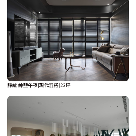
靜謐 紳藍午夜|現代混搭|23坪