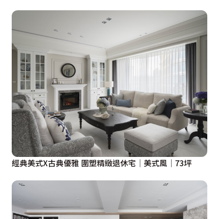
經典美式X古典優雅 圍塑精緻退休宅│美式風│73坪