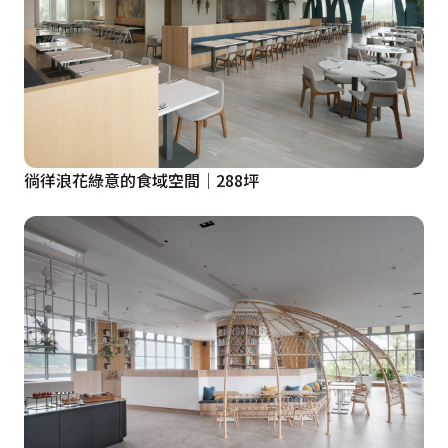
徜徉浪花綠意的食域空間│288坪