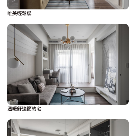
唯美輕鬆感
溫暖舒適簡約宅