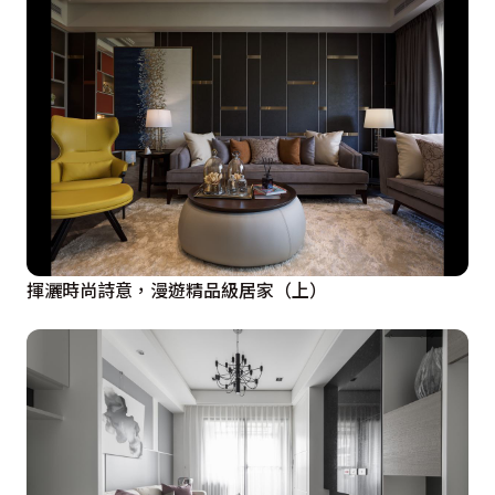
揮灑時尚詩意，漫遊精品級居家（上）