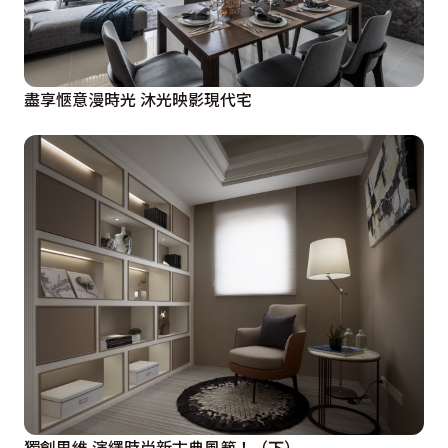
盡享愜意漫時光 沐光映影現代宅
獨創思維 演繹時尚新古典風範！（下）