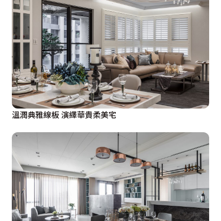
溫潤典雅線板 演繹華貴柔美宅