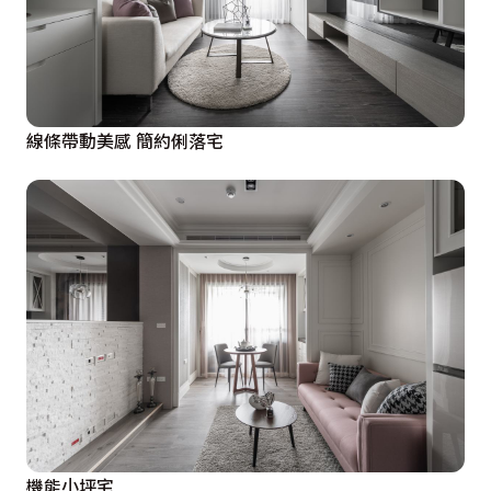
線條帶動美感 簡約俐落宅
機能小坪宅