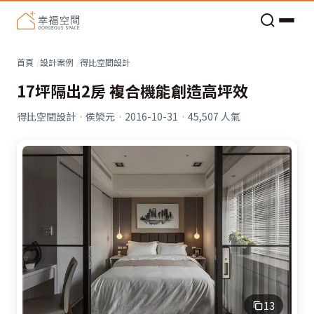
老屋預算分配與高 CP 值煥新術
看不見的居家風險和翻新關鍵
老屋預算分配與高 CP 值煥新術
首頁
設計案例
得比空間設計
17坪隔出2房 複合機能創造高坪效
得比空間設計
·
侯榮元
·
2016-10-31
·
45,507
人氣
13