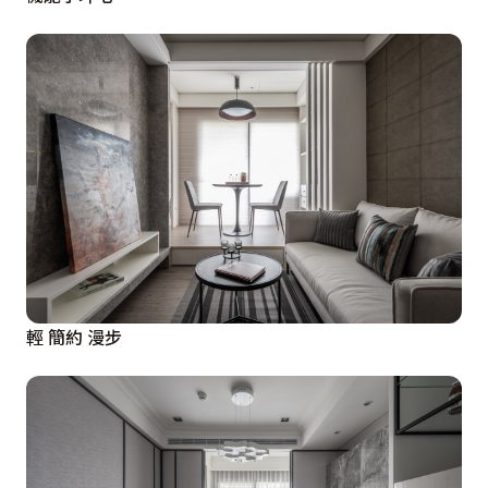
輕 簡約 漫步