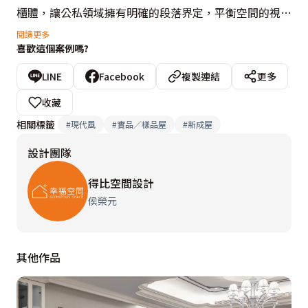
櫃體，讓公私領域擁有明確的段落界定，平衡空間的視覺
切割比例，進而提升視覺放大感。

閱讀更多
喜歡這個案例嗎?
室內收納設計精彩可期，宛如日本小宅放大術，侯榮元設
LINE
Facebook
複製連結
更多
計師藉由架高地坪的方式，在餐廳和更衣室設置上掀式收
收藏
納櫃，整齊劃一的櫃體立面，收攏可抽拉的隱藏式餐桌，
相關標籤
#
現代風
#
實品／樣品屋
#
新成屋
可依需求將檯面拉出，平時也可作為閱讀使用，讓走道不
設計團隊
再只是走道，創造出多用途空間。
得比空間設計
侯榮元
其他作品