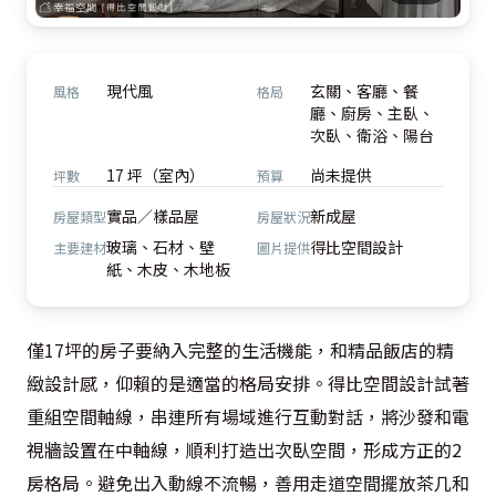
現代風
玄關、客廳、餐
風格
格局
廳、廚房、主臥、
次臥、衛浴、陽台
17 坪（室內）
尚未提供
坪數
預算
實品／樣品屋
新成屋
房屋類型
房屋狀況
玻璃、石材、壁
得比空間設計
主要建材
圖片提供
紙、木皮、木地板
僅17坪的房子要納入完整的生活機能，和精品飯店的精
緻設計感，仰賴的是適當的格局安排。得比空間設計試著
重組空間軸線，串連所有場域進行互動對話，將沙發和電
視牆設置在中軸線，順利打造出次臥空間，形成方正的2
房格局。避免出入動線不流暢，善用走道空間擺放茶几和