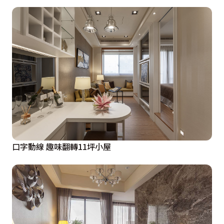
口字動線 趣味翻轉11坪小屋