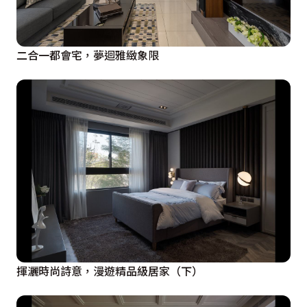
二合一都會宅，夢迴雅緻象限
揮灑時尚詩意，漫遊精品級居家（下）