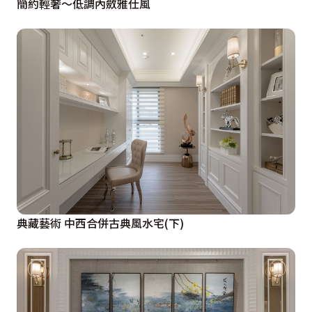
簡約輕奢～低調內斂雅仕風
典藏藝術 中西合併古典風水宅(下)