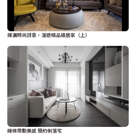
揮灑時尚詩意，漫遊精品級居家（上）
線條帶動美感 簡約俐落宅