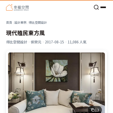
老屋預算分配與高 CP 值煥新術
看不見的居家風險和翻新關鍵
老屋預算分配與高 CP 值煥新術
首頁
設計案例
得比空間設計
現代殖民東方風
得比空間設計
·
侯榮元
·
2017-08-15
·
11,086
人氣
13