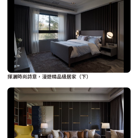
揮灑時尚詩意，漫遊精品級居家（下）