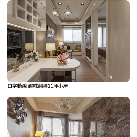
口字動線 趣味翻轉11坪小屋