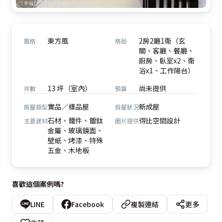
東方風
2房2廳1衛（玄
風格
格局
關、客廳、餐廳、
廚房、臥室x2、衛
浴x1、工作陽台）
13 坪（室內）
尚未提供
坪數
預算
實品／樣品屋
新成屋
房屋類型
房屋狀況
石材、鐵件、鍍鈦
得比空間設計
主要建材
圖片提供
金屬、玻璃鏡面、
壁紙、烤漆、特殊
五金、木地板
喜歡這個案例嗎?
LINE
Facebook
複製連結
更多