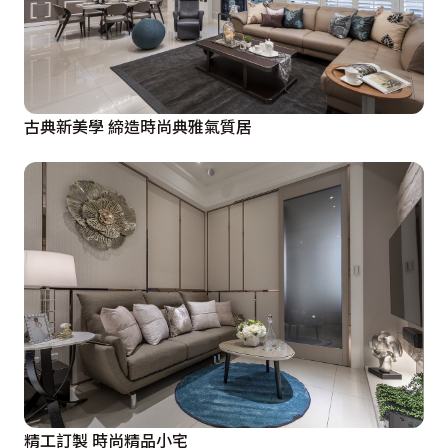
古典新美學 締造時尚典雅氣質居
精工訂製 時尚精品小宅