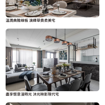
溫潤典雅線板 演繹華貴柔美宅
盡享愜意漫時光 沐光映影現代宅