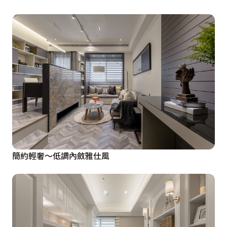
簡約輕奢～低調內斂雅仕風