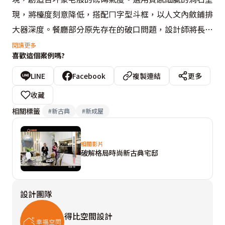
現，將檯度刻意降低，搭配ㄇ字型斗框，以人文內斂鋪排
大器深度。餐廳部分原先存在的破口問題，設計師將長輩
房門內移後，而公共衛浴門片取廚房的對稱位置，利用隱
閱讀更多
喜歡這個案例嗎?
藏式門片修飾，界定出完整的主題牆面。
LINE
Facebook
複製連結
更多
收藏
相關標籤
#
新古典
#
新成屋
相關影片
破解格局時尚新古典宅邸
設計團隊
得比空間設計