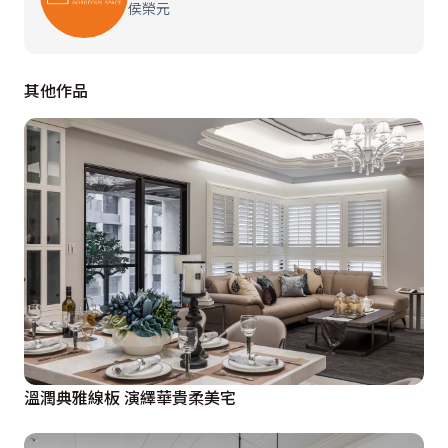
侯榮元
其他作品
溫潤典雅線板 演繹華貴柔美宅