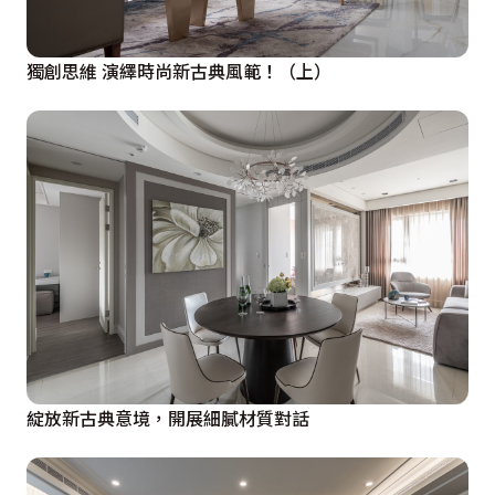
獨創思維 演繹時尚新古典風範！（上）
綻放新古典意境，開展細膩材質對話