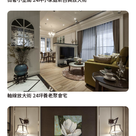
軸線放大術 24坪養老聚會宅