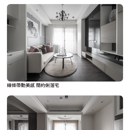
線條帶動美感 簡約俐落宅