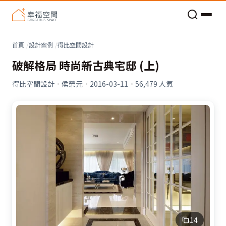
老屋預算分配與高 CP 值煥新術
看不見的居家風險和翻新關鍵
老屋預算分配與高 CP 值煥新術
首頁
設計案例
得比空間設計
破解格局 時尚新古典宅邸 (上)
得比空間設計
·
侯榮元
·
2016-03-11
·
56,479
人氣
14