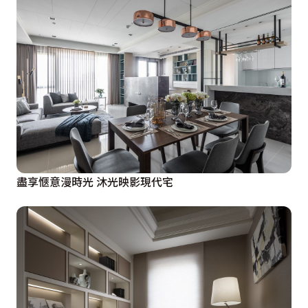
盡享愜意漫時光 沐光映影現代宅