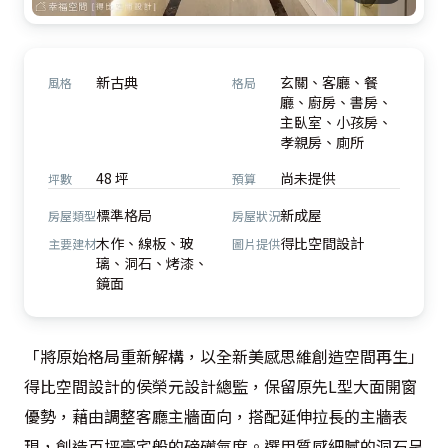
新古典
玄關、客廳、餐
風格
格局
廳、廚房、書房、
主臥室、小孩房、
孝親房、廁所
48 坪
尚未提供
坪數
預算
標準格局
新成屋
房屋類型
房屋狀況
木作、線板、玻
得比空間設計
主要建材
圖片提供
璃、洞石、烤漆、
鏡面
「將原始格局重新解構，以全新美感思維創造空間再生」
得比空間設計的侯榮元設計總監，保留原先L型大面開窗
優勢，藉由調整客廳主牆面向，搭配延伸拉長的主牆表
現，創造百坪豪宅般的磅礡氣度。選用質感細膩的洞石呈