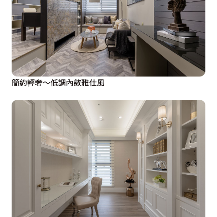
簡約輕奢～低調內斂雅仕風