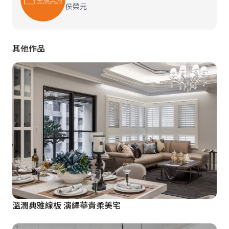
侯榮元
其他作品
溫潤典雅線板 演繹華貴柔美宅