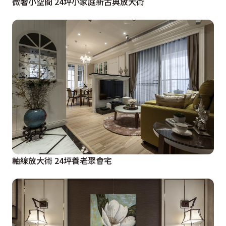
微奢小空間 24坪小家庭新古典放大術
軸線放大術 24坪養老聚會宅