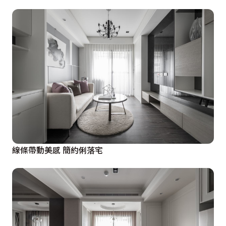
線條帶動美感 簡約俐落宅