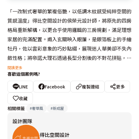
「一改制式奢華的繁複俗艷，以低調木紋感受純粹空間的
質感溫度」得比空間設計的侯榮元設計師，將原先的四房
格局重新解構，以更合乎使用邏輯的三房規劃，滿足理想
家居的完滿配置。甫入玄關映入眼簾，是銀箔板上的手繪
牡丹，佐以雲彩意象的巧妙點綴，展現迷人華美卻不失內
斂性格；將帝諾大理石透過長型分割後的不對花拼貼，透
露出精品風韻般的情境場域；納入飯店式風格的主題圍
閱讀更多
喜歡這個案例嗎?
塑，傳達精采豐富的生活逸趣。
LINE
Facebook
複製連結
更多
收藏
相關標籤
#
奢華風
#
新成屋
設計團隊
得比空間設計