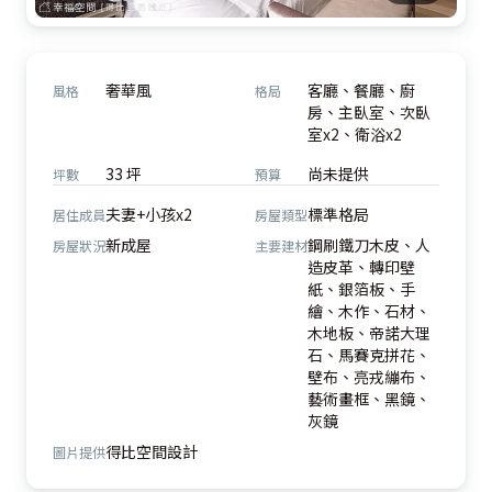
奢華風
客廳、餐廳、廚
風格
格局
房、主臥室、次臥
室x2、衛浴x2
33 坪
尚未提供
坪數
預算
夫妻+小孩x2
標準格局
居住成員
房屋類型
新成屋
鋼刷鐵刀木皮、人
房屋狀況
主要建材
造皮革、轉印壁
紙、銀箔板、手
繪、木作、石材、
木地板、帝諾大理
石、馬賽克拼花、
壁布、亮戎繃布、
藝術畫框、黑鏡、
灰鏡
得比空間設計
圖片提供