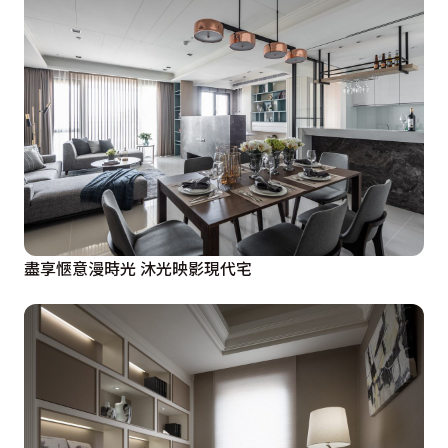
盡享愜意漫時光 沐光映影現代宅