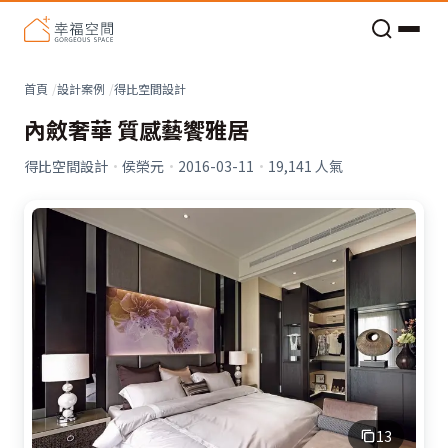
老屋預算分配與高 CP 值煥新術
看不見的居家風險和翻新關鍵
老屋預算分配與高 CP 值煥新術
首頁
設計案例
得比空間設計
內斂奢華 質感藝饗雅居
得比空間設計
·
侯榮元
·
2016-03-11
·
19,141
人氣
13