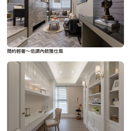
簡約輕奢～低調內斂雅仕風