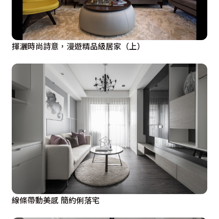
揮灑時尚詩意，漫遊精品級居家（上）
線條帶動美感 簡約俐落宅