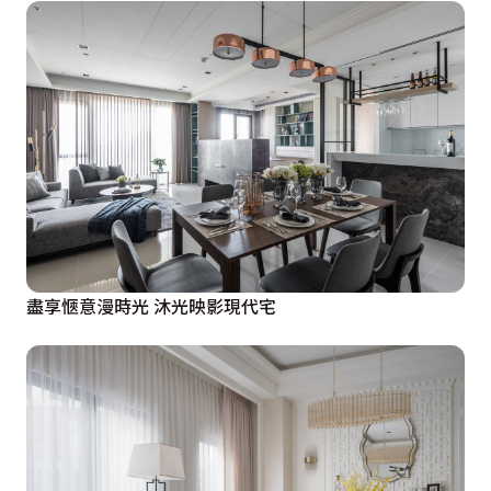
盡享愜意漫時光 沐光映影現代宅