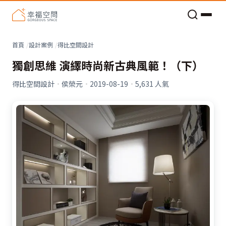
老屋預算分配與高 CP 值煥新術
看不見的居家風險和翻新關鍵
老屋預算分配與高 CP 值煥新術
首頁
設計案例
得比空間設計
獨創思維 演繹時尚新古典風範！（下）
得比空間設計
·
侯榮元
·
2019-08-19
·
5,631
人氣