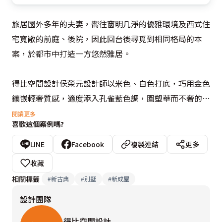
旅居國外多年的夫妻，嚮往窗明几淨的優雅環境及西式住
宅寬敞的前庭、後院，因此回台後尋覓到相同格局的本
案，於都市中打造一方悠然雅居。

得比空間設計侯榮元設計師以米色、白色打底，巧用金色
鑲嵌輕奢質感，適度添入孔雀藍色調，圍塑華而不奢的新
古典風範。藉由拼花圖騰地坪及鏤空吊燈塑造端莊雅致的
閱讀更多
喜歡這個案例嗎?
迎賓印象，並在賦予完備收納機能同時，巧妙調整玄關尺
度，鋪陳柳暗花明又一村的深遠意境。當屋主穿過黑色大
LINE
Facebook
複製連結
更多
理石門斗，一覽無遺的開闊視感隨之而來，心境豁然開
收藏
朗。接著視覺自然而然聚焦於銘刻多變紋理的餐廳主牆
相關標籤
#
新古典
#
別墅
#
新成屋
上。東方韻味十足的紋路與俐落簡潔的線板激盪出浪漫火
設計團隊
花，燦亮水晶燈及造型鏡面映襯出華美清麗氛圍，渲染一
室精緻時尚風情。

得比空間設計