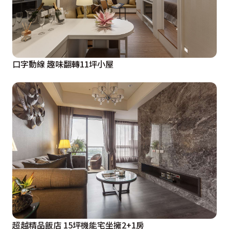
口字動線 趣味翻轉11坪小屋
超越精品飯店 15坪機能宅坐擁2+1房