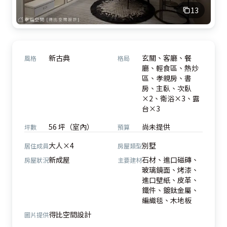
13
新古典
玄關、客廳、餐
風格
格局
廳、輕食區、熱炒
區、孝親房、書
房、主臥、次臥
×2、衛浴×3、露
台×3
56 坪（室內）
尚未提供
坪數
預算
大人×4
別墅
居住成員
房屋類型
新成屋
石材、進口磁磚、
房屋狀況
主要建材
玻璃鏡面、烤漆、
進口壁紙、皮革、
鐵件、鍍鈦金屬、
編織毯、木地板
得比空間設計
圖片提供