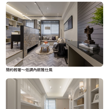
簡約輕奢～低調內斂雅仕風