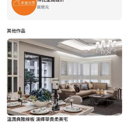
侯榮元
輕食區後方嶄露對稱美感的牆面，蘊含熨貼人心的巧思，
仔細觀察可發現牆面中暗藏兩扇門，左側通往熱炒區，右
其他作品
側通往孝親房及客浴，為特殊的二進式空間。由於臥房及
牆面都設計了門片，使得長輩入住時得以彈性定義空間，
自由決定是否關閉最外側門片，讓客浴變私人衛浴、雅房
變套房。獨創性的空間配置，不僅完整大氣牆面，更滿足
長輩的隱私需求，挹注溫暖人心的家庭溫度。
溫潤典雅線板 演繹華貴柔美宅