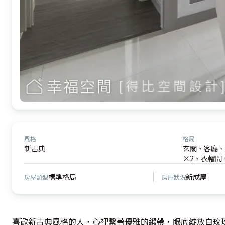
風格
格局
新古典
玄關、客廳、
×2、衣帽間
標準格局
新成屋
房屋類型
房屋狀況
喜歡新古典風格的人，心裡繫著優雅的緞帶，眼底綻放白玫