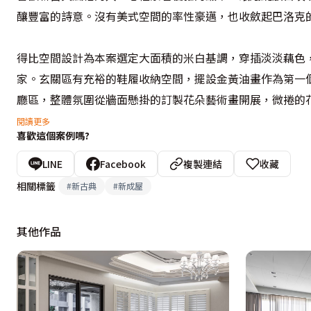
釀豐富的詩意。沒有美式空間的率性豪邁，也收斂起巴洛克的
得比空間設計為本案選定大面積的米白基調，穿插淡淡藕色
家。玄關區有充裕的鞋履收納空間，擺設金黃油畫作為第一
廳區，整體氛圍從牆面懸掛的訂製花朵藝術畫開展，微捲的
燈。天花板的圓弧內凹設計與立面的垂直線板、櫃體的矩形視
閱讀更多
喜歡這個案例嗎?
餐廳牆面兩旁設計黑玻璃格紋拉門，關上時可隔離出更清晰
LINE
Facebook
複製連結
收藏
用許多異材質與線條變化，藉由色溫漸層變化協調統一，並
相關標籤
#
新古典
#
新成屋
其他作品