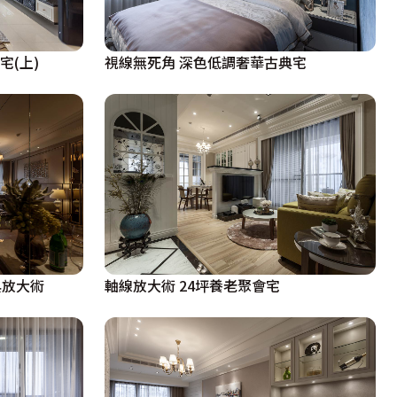
宅(上)
視線無死角 深色低調奢華古典宅
典放大術
軸線放大術 24坪養老聚會宅