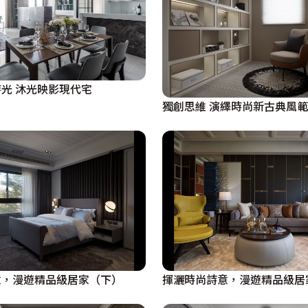
光 沐光映影現代宅
獨創思維 演繹時尚新古典風
意，漫遊精品級居家（下）
揮灑時尚詩意，漫遊精品級居