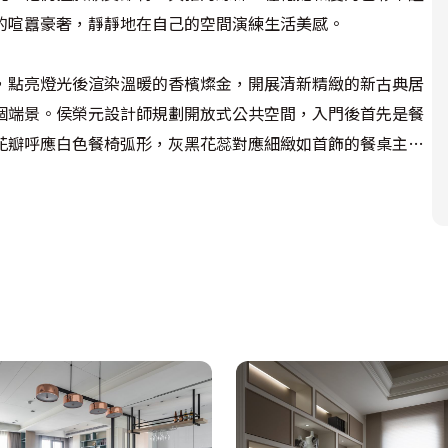
喧囂豪奢，靜靜地在自己的空間演練生活美感。

，點亮燈光後渲染溫暖的香檳燦金，開展清新精緻的新古典居
個端景。侯榮元設計師規劃開放式公共空間，入門後首先是餐
花瓣呼應白色餐椅弧形，灰黑花蕊對應細緻如首飾的餐桌主
覺，提供精彩的線條體驗。

的公私區塊，降低噪音干擾，打開時有助提升通透性。本案應
搭配鍍鈦金屬點綴華麗度，實現屋主想望的新古典居家。