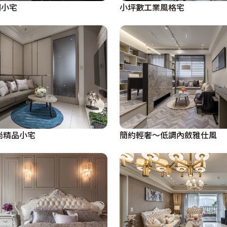
調小宅
小坪數工業風格宅
尚精品小宅
簡約輕奢～低調內斂雅仕風