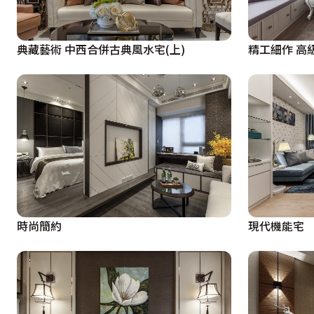
典藏藝術 中西合併古典風水宅(上)
精工細作 高
時尚簡約
現代機能宅