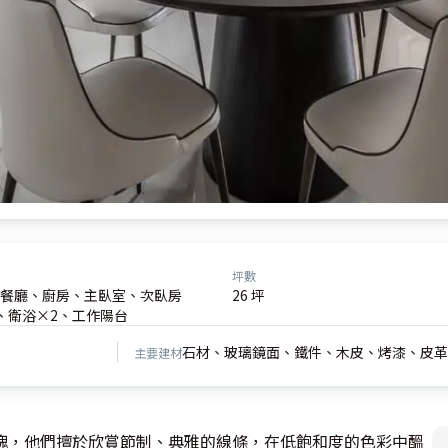
坪數
餐廳、廚房、主臥室、次臥房
26 坪
、衛浴×2、工作陽台
石材、玻璃鏡面、鐵件、木皮、烤漆、皮革
主要建材
瑰，他們擅於欣賞節制、典雅的線條，在低飽和度的色彩中醞