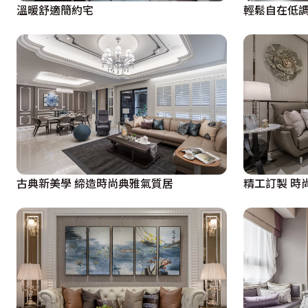
溫暖舒適簡約宅
輕鬆自在低
古典新美學 締造時尚典雅氣質居
精工訂製 時