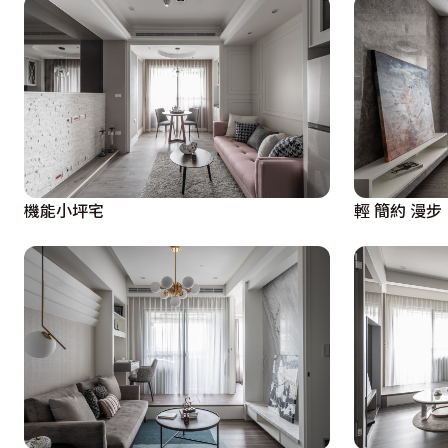
機能小坪宅
輕 簡約 漫步