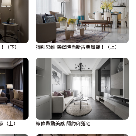
範！（下）
獨創思維 演繹時尚新古典風範！（上）
家（上）
線條帶動美感 簡約俐落宅