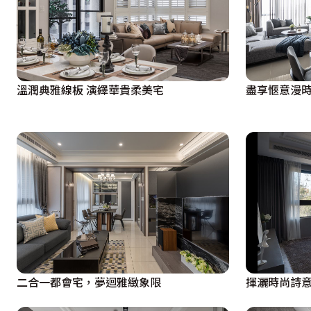
溫潤典雅線板 演繹華貴柔美宅
盡享愜意漫時
二合一都會宅，夢迴雅緻象限
揮灑時尚詩