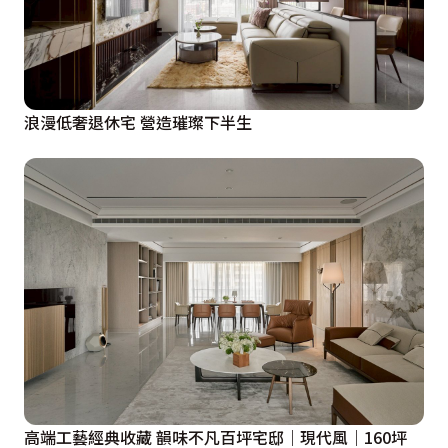
色圓拱拉門，與天花板交相輝映，反觀沙發背牆訴求乾淨
俐落，僅以鍍鈦、鋼烤呈現簡練的感官氣氛，替大坪數格
局無限堆疊嶄新境界，成就方能世代傳承、久住不膩的華
美御邸。
浪漫低奢退休宅 營造璀璨下半生
高端工藝經典收藏 韻味不凡百坪宅邸｜現代風｜160坪