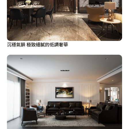
沉穩氣韻 極致細膩的低調奢華