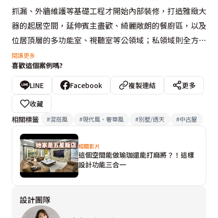
抓漏、外牆維護等基礎工程才開始內部裝修，打造雅緻大
器的起居空間，延伸賓主盡歡、綺麗敞朗的餐廚區，以及
位居頂層的多功能室、視聽室等公領域；私領域則全方位
滿足居住者喜好，廣納完善機能，促成眼前獨樹一格且融
閱讀更多
喜歡這個案例嗎?
會古典、現代、奢華精髓的絕美恢弘宅第。

LINE
Facebook
複製連結
更多
作為成功企業家，屋主人脈廣闊，常有宴客需求，故冀盼
收藏
一樓公區能夠彰顯氣派、華麗的迎賓氛圍，連客廁都依循
相關標籤
#
混搭風
#
現代風、奢華風
#
別墅/透天
#
中古屋
飯店規格擘劃。玄關進門處即利用結合鍍鈦金屬、大理石
和鋼琴烤漆等異材質混搭而成的端景牆及大理石拼花地坪
相關影片
這個空間能做瑜珈還能打麻將？！這樣
創造視覺焦點；客廳電視主牆亦巧妙取材透光大理石築
設計功能三合一
砌，即便不看電視，結晶立面仍兀自綻放絢彩光暈，宛若
藝術品般的存在。尺度廣袤的餐廚區縝密細分餐桌、輕
設計團隊
食、熱炒各隅，確保賓客眾多也足夠容納──其中，圓形
餐桌與多層次橢圓、正圓天花板相互爭輝，輔以水晶吊燈