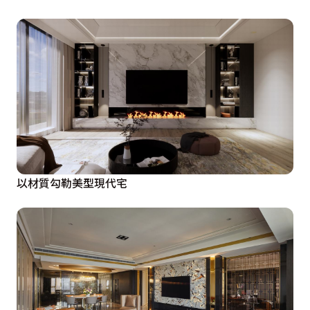
以材質勾勒美型現代宅