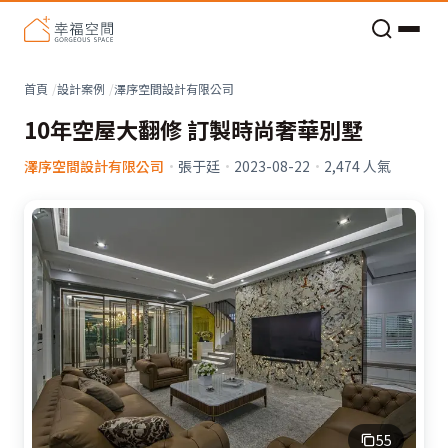
老屋預算分配與高 CP 值煥新術
首頁
設計案例
澤序空間設計有限公司
10年空屋大翻修 訂製時尚奢華別墅
澤序空間設計有限公司
·
張于廷
·
2023-08-22
·
2,474
人氣
55