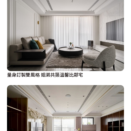
主人內斂性格，配備辦公閱讀區和附設茶水櫃的小型客
廳，並搭載鍍鈦長虹玻璃拉門顧及睡眠區隱私；更衣室規
劃整面收納櫃及珠寶中島，陳列展示女主人豐富的精品收
藏；衛浴開鑿嵌入式浴缸，細膩的深色石材紋理在在揭示
屋主的非凡品味。

相較之下，三樓的調性略顯明亮活潑，顯示此樓層專為家
中較年輕族群量身訂製，且同樣配置附茶水櫃、小冰箱的
量身訂製雙風格 姐弟共築溫馨比鄰宅
開放式起居，強化生活的便利性。四樓休閒娛樂場域包含
可彈性變幻瑜珈室、麻將間、兒童遊憩區的多功能室及視
聽室；後者在壁面、天花板都作了特殊處理，譬如金色山
脈大理石電視牆，兩側安排隱藏式機櫃，其門片佐木皮、
鍍鈦雕花織就，看似浮華實則典雅內斂，而天花板運用鍍
鈦金屬、仿古鏡修飾，鏽蝕質地給人歷久彌新、橫亙時空
的美學意象，水槽後方的採光窗也用仿古鏡造型作了扇金