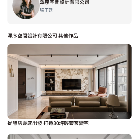
澤序空間設計有限公司
激盪尊榮質感；大型輕食中島囊括複合機能，鑲嵌IH
張于廷
爐、洗手槽、升降插座等等，功能一應俱全。串聯客廳與
餐廚區的則是一扇造型與電視牆呼應的電動拉門，揉合鍍
鈦金屬、玻璃、石材等繁複媒材，獨具穿透特性，既流暢
澤序空間設計有限公司 其他作品
又顯氣勢磅礡。值得一提的是，象徵豪奢、瑰麗的大理石
元素恰貼合屋主心之所嚮，便彷彿魅影般無處不在，舉凡
地坪、壁面甚或窗框、門框、踢腳皆巧借大理石收邊，演
繹卓爾不凡的層峰語彙。

另一方面，連結各樓層的階梯正好座落全屋正中央，設計
者希望透過巧思灌注詮釋該亮點，遂將踏面加寬輔以大理
石鋪墊、燈帶照明、鍍鈦圓弧扶手，雕塑品在側，使之不
再只是階梯，猶如扶搖直上的有機體，隱隱散發旺盛生
從飯店靈感出發 打造30坪輕奢客變宅
機。拾級而上來到二樓，主臥媲美星級酒店行政套房，空
間佈局與動線鋪排別具逸趣，機能完備；沉穩色調反映男