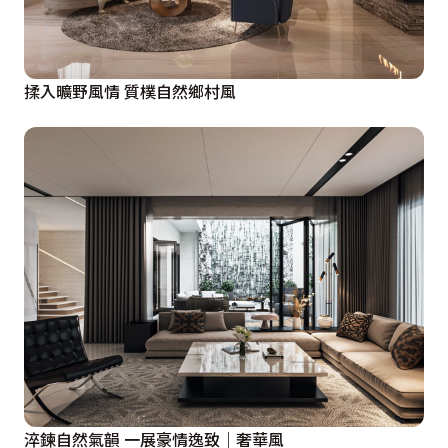
揉入曠野風情 質樸自然鄉村風
淬鍊自然氣韻 一展豪情逸致｜奢華風