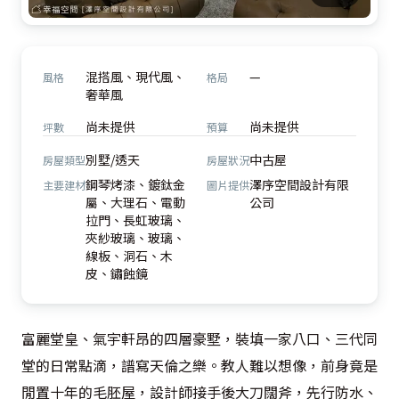
混搭風、現代風、
—
風格
格局
奢華風
尚未提供
尚未提供
坪數
預算
別墅/透天
中古屋
房屋類型
房屋狀況
鋼琴烤漆、鍍鈦金
澤序空間設計有限
主要建材
圖片提供
屬、大理石、電動
公司
拉門、長虹玻璃、
夾紗玻璃、玻璃、
線板、洞石、木
皮、鏽蝕鏡
富麗堂皇、氣宇軒昂的四層豪墅，裝填一家八口、三代同
堂的日常點滴，譜寫天倫之樂。教人難以想像，前身竟是
閒置十年的毛胚屋，設計師接手後大刀闊斧，先行防水、