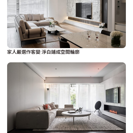
家人嚴選作客變 淨白鋪成空間輪廓