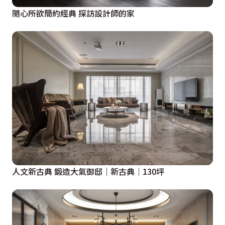
隨心所欲簡約經典 探訪設計師的家
人文新古典 鍛造大氣御邸｜新古典｜130坪