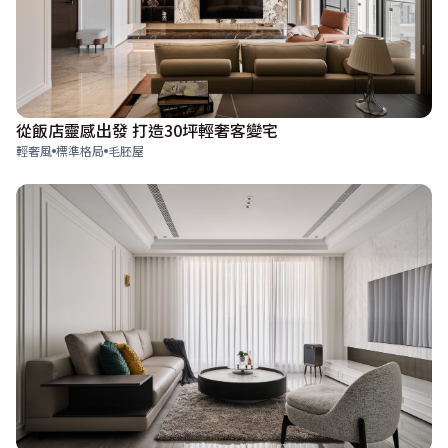
從飯店靈感出發 打造30坪輕奢客變宅
輕奢風
標準格局
毛胚屋