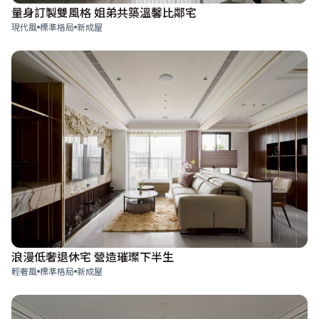
量身訂製雙風格 姐弟共築溫馨比鄰宅
現代風
標準格局
新成屋
浪漫低奢退休宅 營造璀璨下半生
輕奢風
標準格局
新成屋