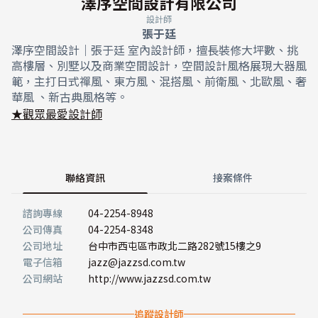
澤序空間設計有限公司
設計師
張于廷
澤序空間設計｜張于廷 室內設計師，擅長裝修大坪數、挑
高樓層、別墅以及商業空間設計，空間設計風格展現大器風
範，主打日式禪風、東方風、混搭風、前衛風、北歐風、奢
華風 、新古典風格等。
★觀眾最愛設計師
聯絡資訊
接案條件
諮詢專線
04-2254-8948
公司傳真
04-2254-8348
公司地址
台中市西屯區市政北二路282號15樓之9
電子信箱
jazz@jazzsd.com.tw
公司網站
http://www.jazzsd.com.tw
追蹤設計師