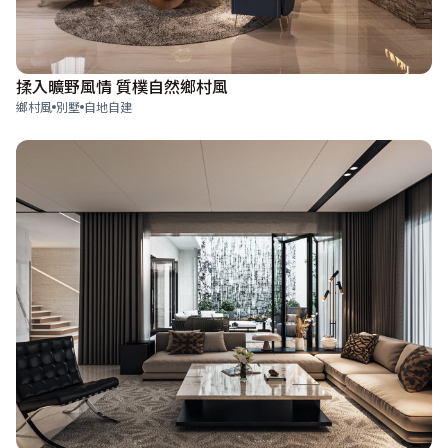
揉入曠野風情 質樸自然鄉村風
鄉村風
別墅
自地自建