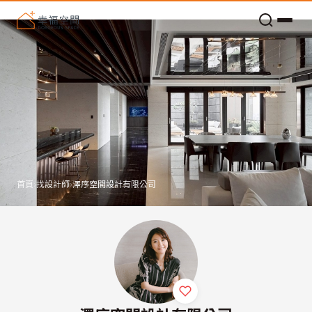
老屋預算分配與高 CP 值煥新術
首頁
›
找設計師
›
澤序空間設計有限公司