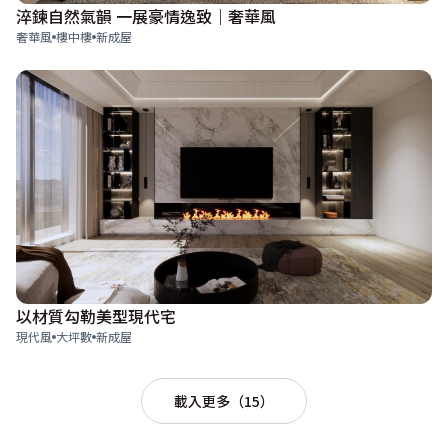
淬鍊自然氣韻 一展豪情逸致｜奢華風
奢華風
樓中樓
新成屋
以材質勾勒美型現代宅
現代風
大坪數
新成屋
載入更多（15）