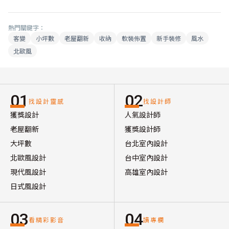
熱門關鍵字：
客變
小坪數
老屋翻新
收納
軟裝佈置
新手裝修
風水
北歐風
01
02
找設計靈感
找設計師
獲獎設計
人氣設計師
老屋翻新
獲獎設計師
大坪數
台北室內設計
北歐風設計
台中室內設計
現代風設計
高雄室內設計
日式風設計
03
04
看精彩影音
讀專欄