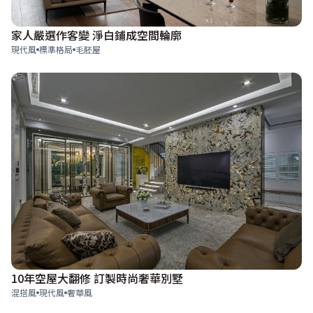
家人嚴選作客變 淨白鋪成空間輪廓
現代風
標準格局
毛胚屋
10年空屋大翻修 訂製時尚奢華別墅
混搭風
現代風
奢華風