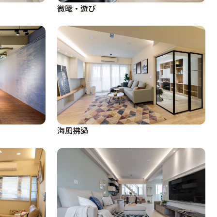
微曦・遊び
海風拂過