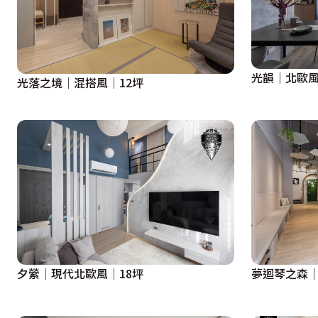
推開書房後的隱藏門進入到臥室，深夜寧靜的高樓裡仍可俯
一灰一白的柔和光圈，襯托床前紫褐色的壁布上的金邊，使其
「頂多再添購一張舒適的單人沙發吧！」睡不著時坐在窗前
光韻｜北歐風
光落之境│混搭風│12坪
遠有雙月環繞伴著她同行。

非常感謝這次的設計案能能讓我們體會到一種完全自由的人
真實反映到空間內的寫照。

設計概念文字為【艾美幸福設計有限公司】提供
夕縈│現代北歐風│18坪
夢迴琴之森│