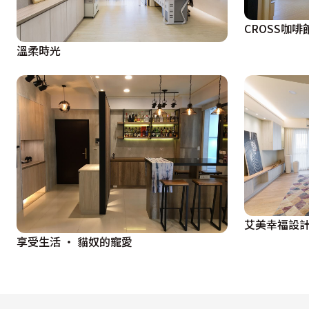
CROSS咖啡
溫柔時光
艾美幸福設
享受生活 ‧ 貓奴的寵愛