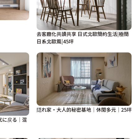
去客廳化共讀共享 日式北歐簡約生活|極簡
日系北歐風|45坪
隠れ家・大人的秘密基地｜休閒多元｜25坪
供時代に戻る│混