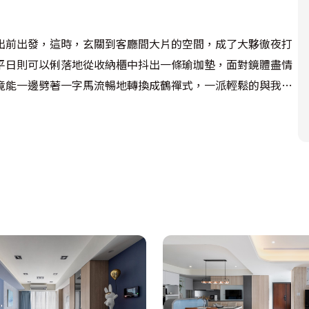
出前出發，這時，玄關到客廳間大片的空間，成了大夥徹夜打
平日則可以俐落地從收納櫃中抖出一條瑜珈墊，面對鏡體盡情
竟能一邊劈著一字馬流暢地轉換成鶴禪式，一派輕鬆的與我們
諧：她保持優美的骨幹與姿態，磊落面對自己最基本與重要的
棄掉了。以免櫃體過分侵蝕生活動線與空間。除了玄關必備的
新屋前就有意識的進行斷捨離的訓練，只有精挑細選後的心愛
體面壁布，與整片使用義大利設計卡拉卡塔金的薄型陶板電視
一份溫暖。
