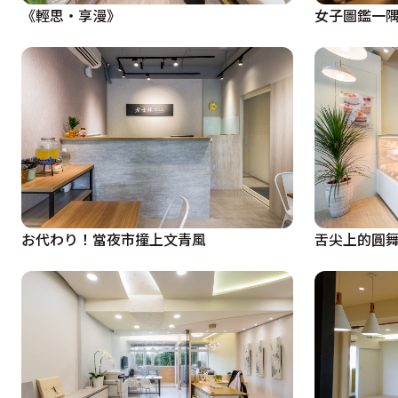
《輕思・享漫》
女子圖鑑一
お代わり！當夜市撞上文青風
舌尖上的圓