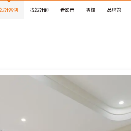
老屋預算分配與高 CP 值煥新術
設計案例
找設計師
看影音
專欄
品牌館