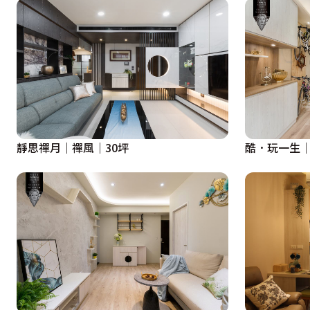
靜思禪月｜禪風｜30坪
酷．玩一生｜