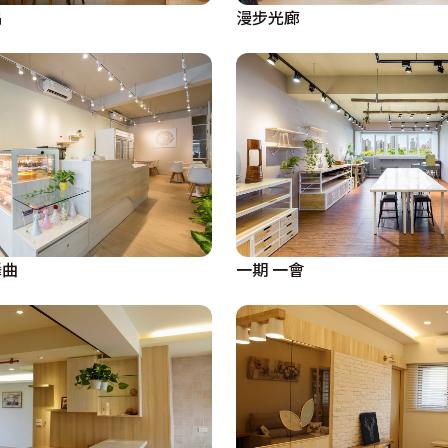
隅
漫步光廊
舞曲
一期 一會