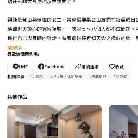
落在玄關大片落地灰色鏡面上。

興趣是登山與瑜珈的女主，常會需要集合山友們在凌晨或日
通鋪聊天談心的寬敞領域，一次躺七～八個人都不成問題。
進行自己與身體的對話。看著雖是接近知天命之歲數的她，
談笑風生，令人由衷欽佩。

閱讀更多
喜歡這個案例嗎?
自律的女主對自己形體的要求與空間的要求是如此的一致和
LINE
Facebook
複製連結
收藏
需求。因此過去為了保留歲月軌跡而做成套的收納櫃，也捨
相關標籤
#
北歐風
#
現代風、休閒多元
#
標準格局
#
新成屋
鞋櫃外，公共區域只留下一短牆面做成收納櫃。屋主在住入
之物能一起入住新宅。

其他作品
整體空間以白與灰為主題色，在書桌區後方選擇淺褐色的立
牆相呼應。流動在山脈裡的金黃色，讓冰冷質感的石材反湧出