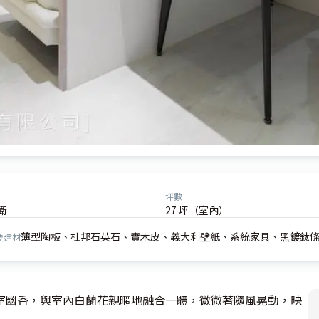
坪數
衛
27 坪（室內）
薄型陶板、杜邦石英石、實木皮、義大利壁紙、系統家具、黑鍍鈦
要建材
室幽香，與室內白蘭花親暱地融合一體，微微著隨風晃動，映