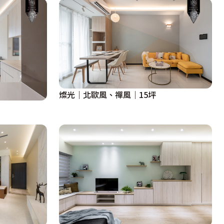
燦光｜北歐風、禪風｜15坪