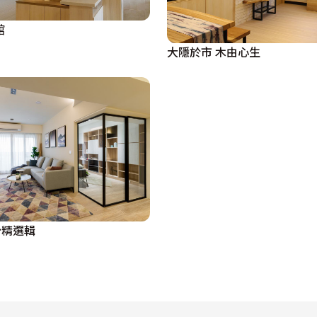
館
大隱於市 木由心生
計精選輯