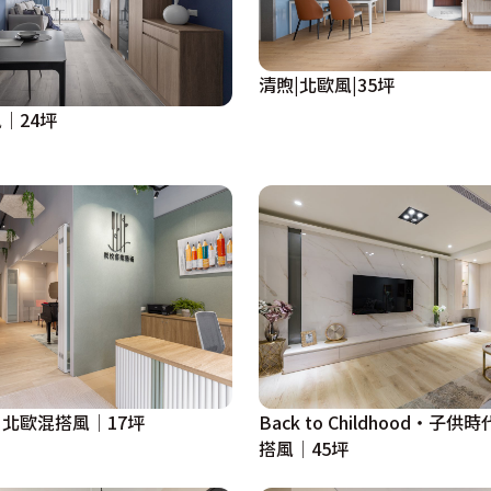
瞰腳下川流不息的熱鬧夜景。床區設有兩盞小月夜山形壁燈，
如煙火般流淌。

清煦|北歐風|35坪
，右看夜幕下的行車像一行行閃爍的流星快速滑過，但左肩永
｜24坪
生相貌，不單指財務與時間面向，而是豐富強大的心靈世界，
北歐混搭風│17坪
Back to Childhood・子
搭風│45坪