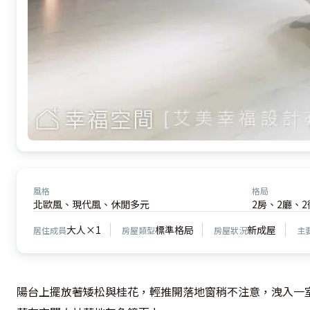
風格
格局
北歐風、現代風、休閒多元
2房、2廳、2
大人×1
標準格局
新成屋
居住成員
房屋類型
房屋狀況
主
陽台上擺放著矮松與桂花，輕推開落地窗稍不注意，洩入一