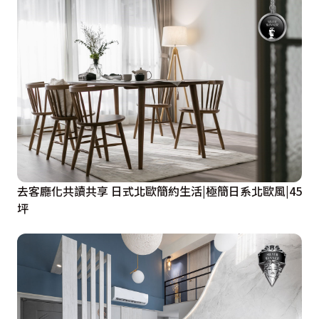
去客廳化共讀共享 日式北歐簡約生活|極簡日系北歐風|45
坪