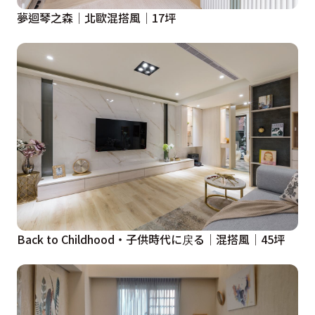
夢迴琴之森│北歐混搭風│17坪
Back to Childhood・子供時代に戻る│混搭風│45坪