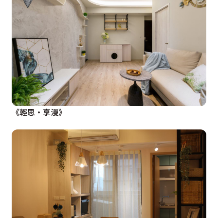
《輕思・享漫》