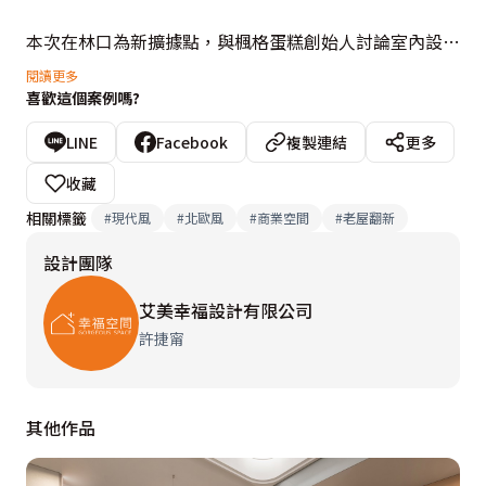
本次在林口為新擴據點，與楓格蛋糕創始人討論室內設計
風格與品牌形象後，保持老店原有的清爽明亮陳設概念：
閱讀更多
喜歡這個案例嗎?
白色的鋁門窗鑲上大片通透玻璃，迎接往來行人的目光。
推門後以暖白鮮奶為基調的大型吧台與冰櫃，灌入優雅灰
LINE
Facebook
複製連結
更多
褐的超耐磨地板。在左牆延伸一片鮮嫩草綠，主牆點綴含
收藏
蓄的火鶴紅。右牆面因需隔出樓上公司進出口通道，隔間
相關標籤
#
現代風
#
北歐風
#
商業空間
#
老屋翻新
牆以白烤漆鐵件勾勒出各比例長方形，鑲上輕透玻璃，襯
設計團隊
上米灰色壁紙，各淡雅色系的圓舞曲繼續保有店內的寬闊
感。

艾美幸福設計有限公司
許捷甯
以新鮮為中心主旨的楓格蛋糕，來店客多為取當日配送蛋
糕做送禮，或公司居家下午茶享用。店內所需的桌椅不
其他作品
多，兩三組就夠幾位過路客嘗鮮成主顧。寧靜的下午，在
店深較隱密處卸下一身疲勞，在溫柔顏色包圍中，品幾款