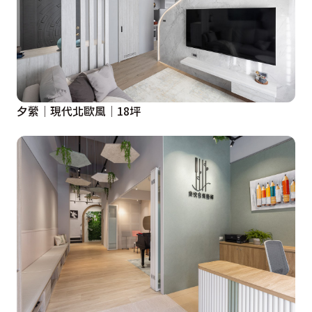
夕縈│現代北歐風│18坪