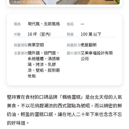
現代風、北歐風格
—
風格
格局
16 坪（室內）
100 萬 以下
坪數
預算
商業空間
老屋翻新
房屋類型
房屋狀況
鐵件牆、鋁門窗、
艾美幸福設計有限
主要建材
圖片提供
系統櫃體、清透玻
公司
璃、烤漆、乳膠
漆、壁紙、超耐磨
地板
堅持實在食材的口碑品牌「楓格蛋糕」是台北天母的人氣
美食，不以花俏趕潮流的西式甜點為號昭，而以綿密的鮮
奶油，輕盈的蛋糕口感，讓在地人二十年下來也念念不忘
的好味道。
