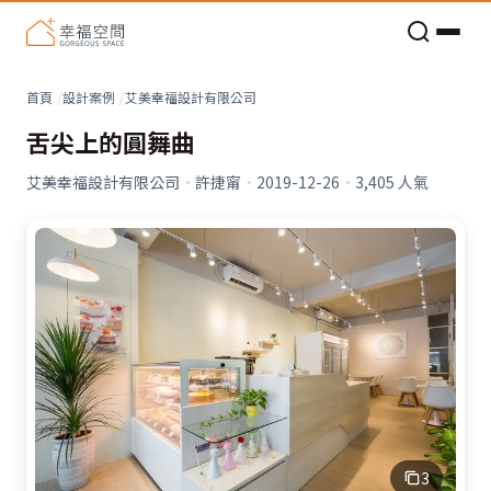
老屋預算分配與高 CP 值煥新術
看不見的居家風險和翻新關鍵
老屋預算分配與高 CP 值煥新術
首頁
設計案例
艾美幸福設計有限公司
舌尖上的圓舞曲
艾美幸福設計有限公司
·
許捷甯
·
2019-12-26
·
3,405
人氣
3