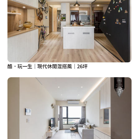
酷．玩一生｜現代休閒混搭風｜26坪