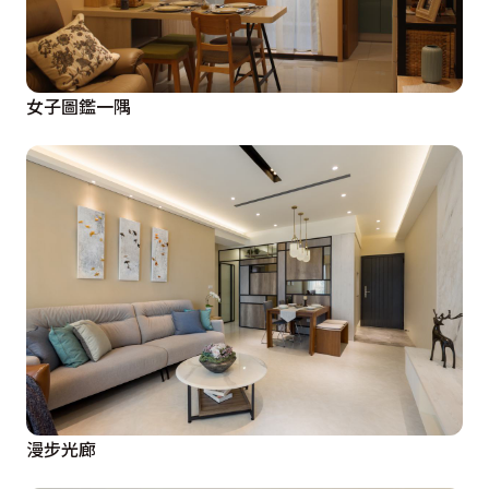
女子圖鑑一隅
漫步光廊