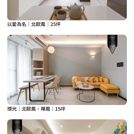
以愛為名｜北歐風｜25坪
燦光｜北歐風、禪風｜15坪