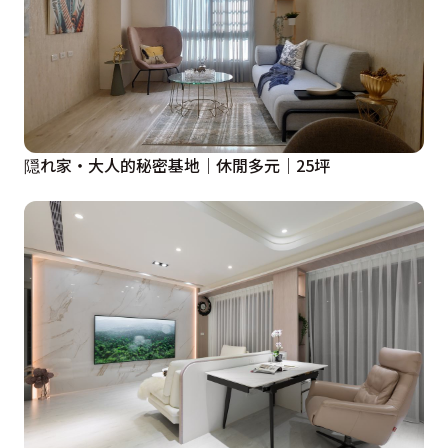
隠れ家・大人的秘密基地｜休閒多元｜25坪