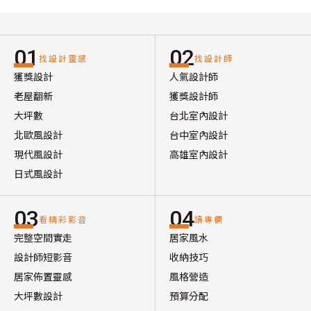
01
02
找設計靈感
找設計師
獲獎設計
人氣設計師
老屋翻新
獲獎設計師
大坪數
台北室內設計
北歐風設計
台中室內設計
現代風設計
高雄室內設計
日式風設計
03
04
看精彩影音
讀專欄
完整空間實走
居家風水
設計師短影音
收納技巧
居家佈置靈感
風格營造
大坪數設計
預算分配