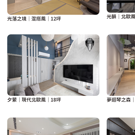
光韻｜北歐風
光落之境│混搭風│12坪
夕縈│現代北歐風│18坪
夢迴琴之森│