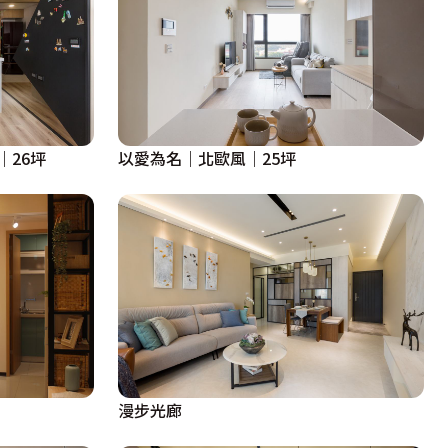
｜26坪
以愛為名｜北歐風｜25坪
漫步光廊