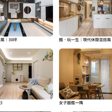
風｜30坪
酷．玩一生｜現代休閒混搭風
漫》
女子圖鑑一隅