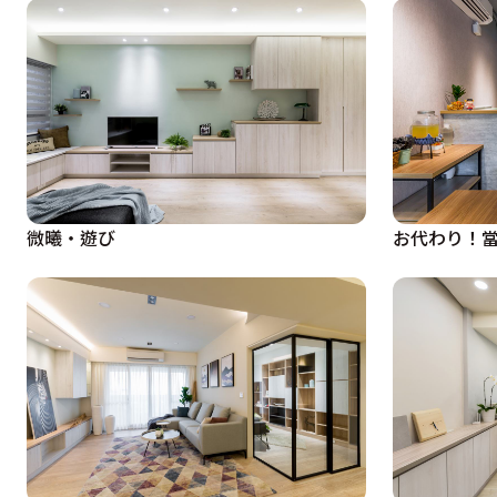
微曦・遊び
お代わり！