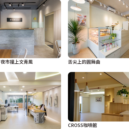
當夜市撞上文青風
舌尖上的圓舞曲
CROSS咖啡館