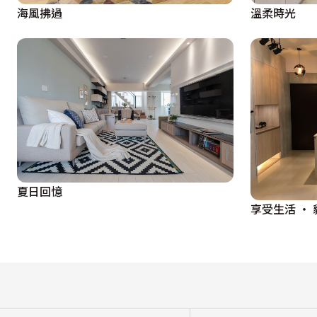
海風拂過
溫柔時光
夏日回憶
享受生活 ‧