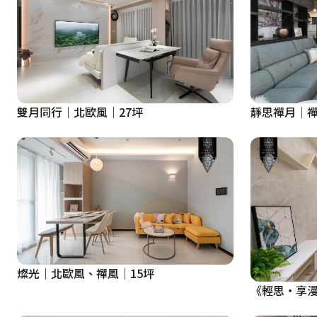
雙月同行｜北歐風｜27坪
靜思禪月｜禪
燦光｜北歐風、禪風｜15坪
《輕思・享