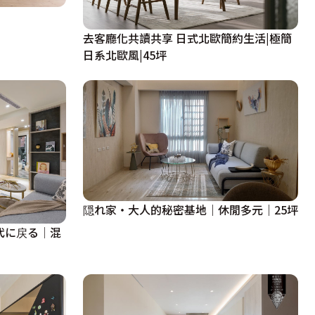
去客廳化共讀共享 日式北歐簡約生活|極簡
日系北歐風|45坪
隠れ家・大人的秘密基地｜休閒多元｜25坪
供時代に戻る│混