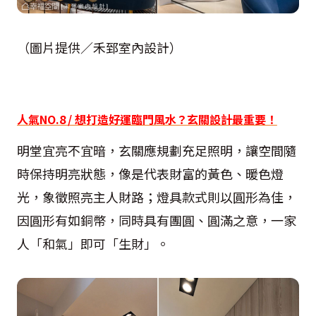
（圖片提供／禾郅室內設計）
人氣NO.8 / 想打造好運臨門風水？玄關設計最重要！
明堂宜亮不宜暗，玄關應規劃充足照明，讓空間隨
時保持明亮狀態，像是代表財富的黃色、暖色燈
光，象徵照亮主人財路；燈具款式則以圓形為佳，
因圓形有如銅幣，同時具有團圓、圓滿之意，一家
人「和氣」即可「生財」。