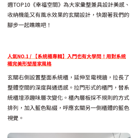
週TOP10《幸福空間》為大家彙整兼具設計美感、
收納機能又有風水效果的玄關設計，快跟著我們的
腳步一起瞧瞧吧！
人氣NO.1 / 【系統櫃專輯】入門也有大學問！用對系統
櫃完美形塑居家風格
玄關右側設置整面系統櫃，延伸至電視牆，拉長了
整體空間的深度與通透感。拉門形式的櫃門，替系
統櫃增添趣味層次變化。櫃內層板採不規則的方式
排列，加入藍色點綴，呼應玄關另一側櫃體的藍色
視覺。