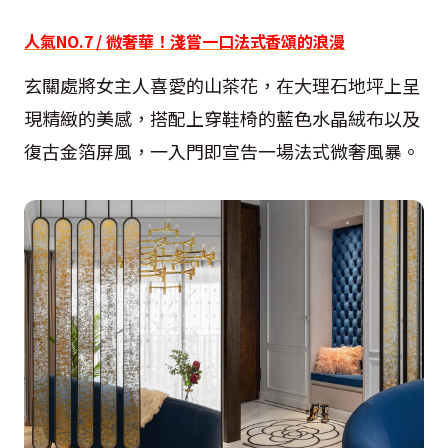
人氣NO.7 / 微奢華！淺嘗一口法式香頌的浪漫
玄關處將女主人喜愛的山茶花，在大理石地坪上呈
現精緻的美感，搭配上穿鞋椅的藍色水晶絨布以及
復古金箔屏風，一入門即宣告一場法式微奢風暴。