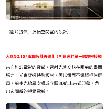
（圖片提供／演拓空間室內設計）
人氣NO.10 / 玄關設計再進化！打造家的第一眼親密接觸
來自科幻電影的靈感，雷射光軌交錯在眼前的畫面
張力，光束穿過特殊板材，再以鏡面不鏽鋼框住屏
風，前後光線層次構成立體3D的未來式印象，帶
出玄關新的視覺震撼。