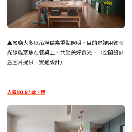
▲餐廳大多以吊燈做為重點照明，目的是讓用餐時
光線能聚焦在餐桌上，共動美好食光。（空間設計
暨圖片提供／實適設計）
人氣NO.8 / 謐‧境