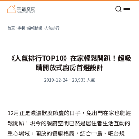
老屋預算分配與高 CP 值煥新術
人氣排行
首頁
專欄
編輯精選
《人氣排行TOP10》在家輕鬆開趴！超吸
睛開放式廚房首選設計
2019-12-24
·
23,933
人氣
12
月正是濃濃歡度節慶的日子，免出門在家也能輕
鬆開趴！現今的餐廚空間已然是居住者生活互動的
重心場域，開放的餐廚格局，結合中島、吧台規