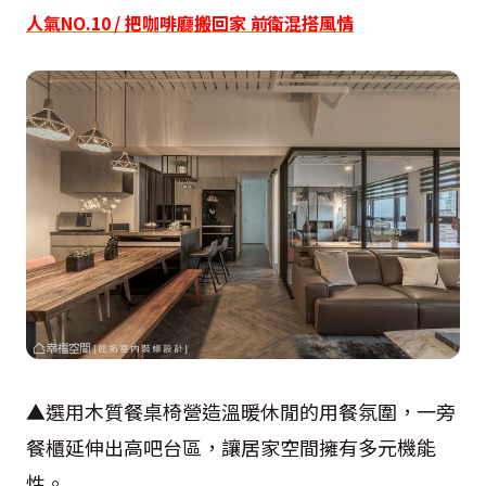
人氣NO.10 / 把咖啡廳搬回家 前衛混搭風情
▲選用木質餐桌椅營造溫暖休閒的用餐氛圍，一旁
餐櫃延伸出高吧台區，讓居家空間擁有多元機能
性。