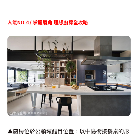
人氣NO.4 / 掌握眉角 理想廚房全攻略
▲廚房位於公領域醒目位置，以中島銜接餐桌的形