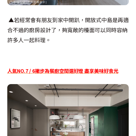
▲若經常會有朋友到家中開趴，開放式中島是再適
合不過的廚房設計了，夠寬敞的檯面可以同時容納
許多人一起料理。
人氣NO.7 / 6撇步為餐廚空間選好燈 盡享美味好食光