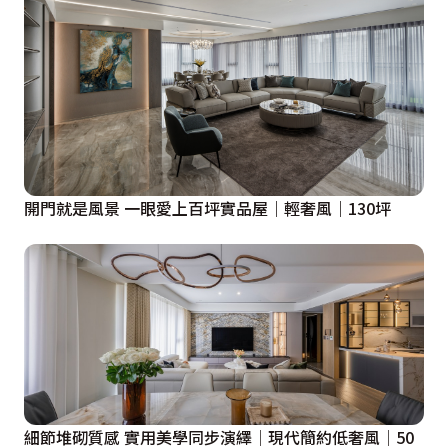
熱鬧的社交時光，都充滿了自在與愜意。

考慮到屋主的社交需求與多樣化生活情境，特意設計出雙
用餐區，圓桌區象徵著家人的親密凝聚與圍坐溫馨；而長
桌區則展現出宴客時的盛大儀式感與大氣風範。兩種情境
為聚會賦予更多可能性，為居著者營造獨一無二的珍貴回
憶。

開門就是風景 一眼愛上百坪實品屋｜輕奢風｜130坪
邁入私人歇息空間，設計上延續公領域輕盈優雅的色彩美
學，並進一步調和了溫暖的木質材質。木質的沈穩與織品
的柔軟相輔相成，將喧囂隔絕在外，構築出一處能徹底卸
下疲憊的處所。

禾洋設計團隊以細膩的匠心與卓越的美學實力，大膽重塑
輕透純淨的現代風尚，讓家不只是美學的載體，更是承載
細節堆砌質感 實用美學同步演繹│現代簡約低奢風│50