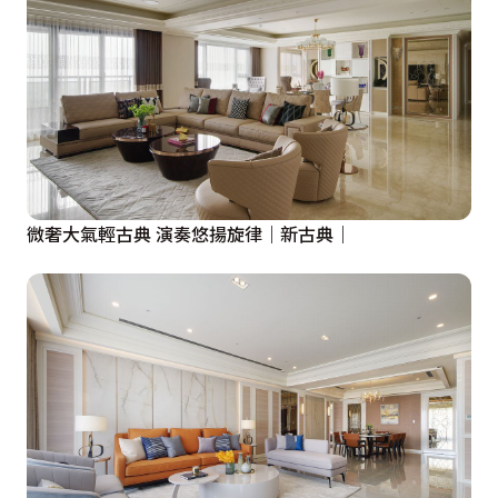
微奢大氣輕古典 演奏悠揚旋律｜新古典｜