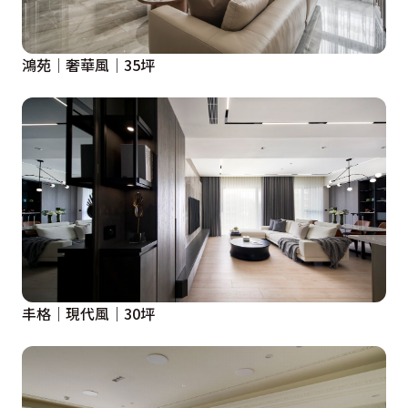
鴻苑│奢華風│35坪
丰格｜現代風｜30坪