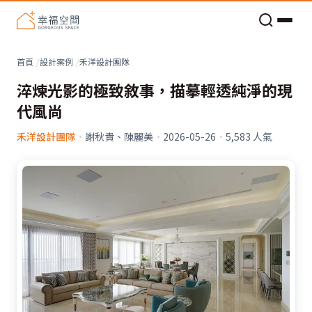
老屋預算分配與高 CP 值煥新術
看不見的居家風險和翻新關鍵
老屋預算分配與高 CP 值煥新術
首頁
設計案例
禾洋設計團隊
淬煉光影的極致敘事，描摹輕透純淨的現
代風尚
禾洋設計團隊
·
謝秋貴、陳麗美
·
2026-05-26
·
5,583
人氣