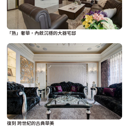
「熟」奢華，內斂沉穩的大器宅邸
復刻 跨世紀的古典華美