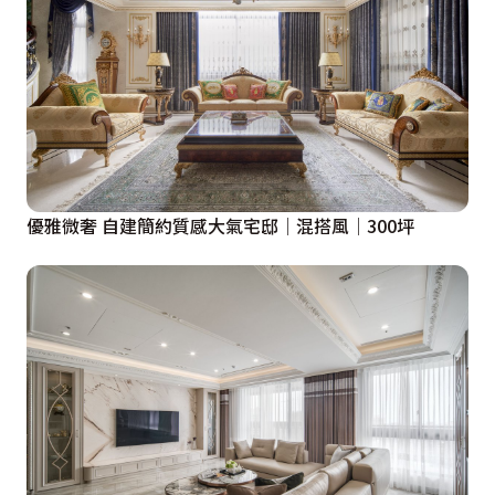
優雅微奢 自建簡約質感大氣宅邸│混搭風│300坪