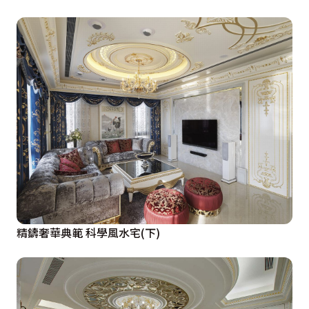
精鑄奢華典範 科學風水宅(下)