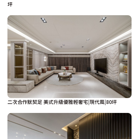
一幕幕生活時光剪影的容器，深獲居住者長久入住後的滿
坪
足與認可。
二次合作默契足 美式升級優雅輕奢宅|現代風|80坪