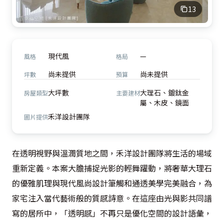
13
現代風
—
風格
格局
尚未提供
尚未提供
坪數
預算
大坪數
大理石、鍍鈦金
房屋類型
主要建材
屬、木皮、鏡面
禾洋設計團隊
圖片提供
在透明視野與溫潤質地之間，禾洋設計團隊將生活的場域
重新定義。本案大膽捕捉光影的輕舞躍動，將奢華大理石
的優雅肌理與現代風尚設計筆觸和通透美學完美融合，為
家宅注入當代藝術般的質感詩意。在這座由光與影共同譜
寫的居所中，「透明感」不再只是優化空間的設計語彙，