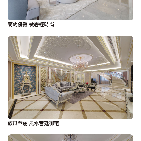
簡約優雅 微奢輕時尚
歐風華麗 風水宮廷御宅