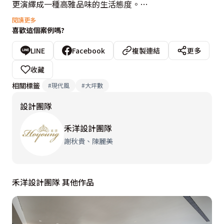
更演繹成一種高雅品味的生活態度。

閱讀更多
喜歡這個案例嗎?
空間基調摒棄了繁複沉重的色彩，轉而採用米色與杏色作
為視覺鋪墊，伴隨奢華大理石的天然紋理與明亮質感，為
LINE
Facebook
複製連結
更多
整體公領域注入高雅、純淨且明亮的氣息。巧妙運用大理
收藏
石、鍍鈦金屬與輕透玻璃，在石材的溫潤與金屬的俐落之
相關標籤
#
現代風
#
大坪數
間取得完美平衡。

設計團隊
為了完美體現「透明感」的生活哲學，設計團隊規劃了大
禾洋設計團隊
面積的落地窗景，大方迎接四時流轉的自然光線，讓室內
謝秋貴、陳麗美
每一處角落都能沐浴在陽光的溫暖擁抱中。空間點綴精緻
的鏡面設計與幾何線條，當光線穿透、折射於質樸石材與
禾洋設計團隊 其他作品
鍍鈦金屬邊框時，在無形中提升場域的通透感與立體層
次，更讓光線在空間中自由流動。而寬敞開闊的公共區域
規劃，則打破了傳統隔閡，無論是日常的靜謐起居，還是