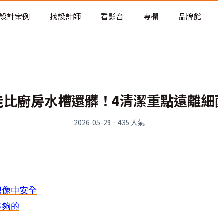
老屋預算分配與高 CP 值煥新術
設計案例
找設計師
看影音
專欄
品牌館
能比廚房水槽還髒！4清潔重點遠離細
2026-05-29
·
435
人氣
想像中安全
不夠的