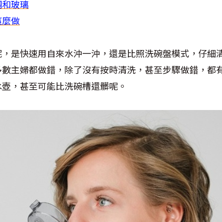
鋼和玻璃
這麼做
呢，是快速用自來水沖一沖，還是比照洗碗盤模式，仔細
多數主婦都做錯，除了沒有按時清洗，甚至步驟做錯，都
水壺，甚至可能比洗碗槽還髒呢。