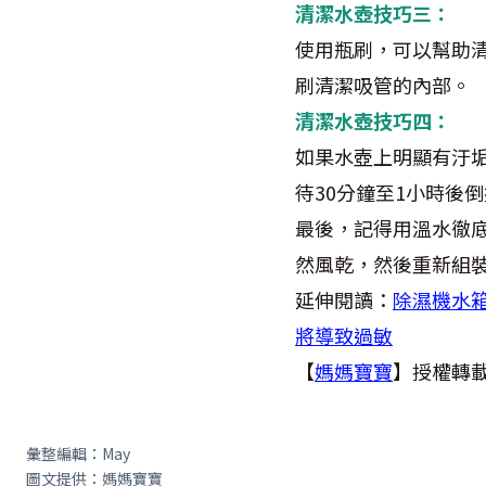
清潔水壺技巧三：
使用瓶刷，可以幫助
刷清潔吸管的內部。
清潔水壺技巧四：
如果水壺上明顯有汙
待30分鐘至1小時後
最後，記得用溫水徹
然風乾，然後重新組
延伸閱讀：
除濕機水
將導致過敏
【
媽媽寶寶
】授權轉
彙整編輯：May
圖文提供：媽媽寶寶