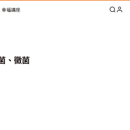
幸福講座
菌、黴菌