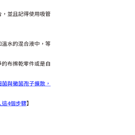
合，並且記得使用吸管
和溫水的混合液中，等
淨的布擦乾零件或是自
細菌與黴菌孢子擴散，
這4個步驟
】