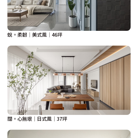
蛻。柔韌│美式風│46坪
闊。心無垠｜日式風｜37坪