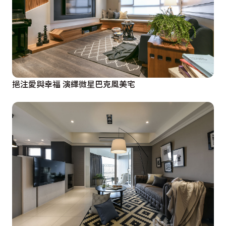
挹注愛與幸福 演繹微星巴克風美宅