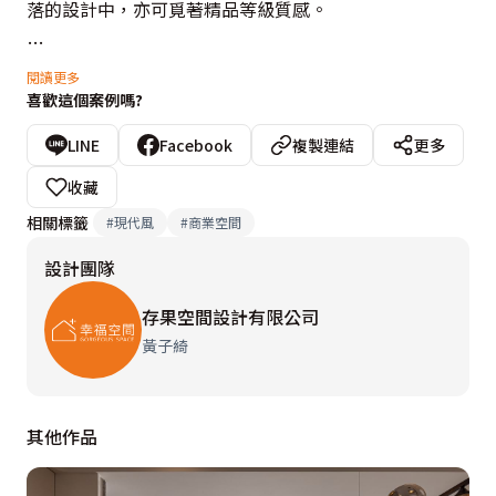
落的設計中，亦可覓著精品等級質感。

於風格形塑方面，整體造型以黑、白雙色作空間基底，透
閱讀更多
喜歡這個案例嗎?
過對比色的差異，創造潔淨高雅面容，並利用大面落地窗
的鋪陳，為內外景色完美串聯，故不論是室內用餐區，抑
LINE
Facebook
複製連結
更多
或是戶外休憩區，皆瀰漫著放鬆、紓壓的自在氛圍。然
收藏
而，除了戶外的綠意草地及蝴蝶結藝術造型，櫃檯旁的立
相關標籤
#
現代風
#
商業空間
體花牆、設計感十足的廁所空間都是旅客們必訪、拍照的
設計團隊
招牌景點，設計師黃子綺悉心策劃場域細節與視覺畫面，
讓每一隅景色皆是不可錯過的經典場景。
存果空間設計有限公司
黃子綺
其他作品