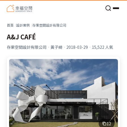
老屋預算分配與高 CP 值煥新術
看不見的居家風險和翻新關鍵
老屋預算分配與高 CP 值煥新術
首頁
設計案例
存果空間設計有限公司
A&J CAFÉ
存果空間設計有限公司
·
黃子綺
·
2018-03-29
·
15,522
人氣
12