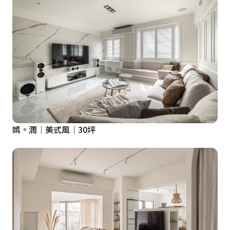
嫣。潤│美式風│30坪