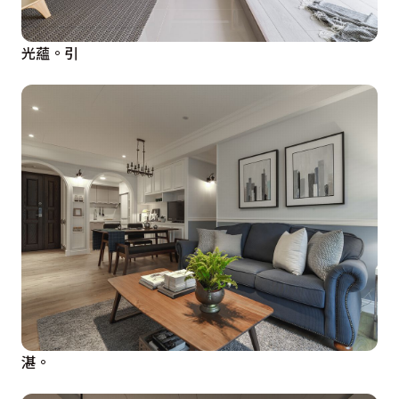
光蘊。引
湛。