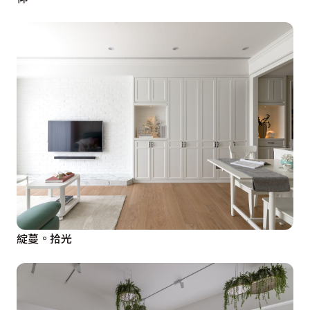
綻蔓。拾光