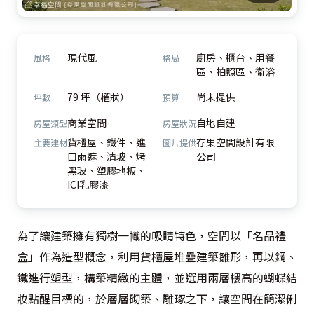
現代風
廚房、櫃台、用餐
風格
格局
區、拍照區、衛浴
79 坪（權狀）
尚未提供
坪數
預算
商業空間
自地自建
房屋類型
房屋狀況
貨櫃屋、鐵件、進
存果空間設計有限
主要建材
圖片提供
口雨遮、清玻、烤
公司
黑玻、塑膠地板、
ICI乳膠漆
為了讓建築擁有獨樹一幟的吸睛特色，空間以「名品禮
盒」作為造型概念，利用貨櫃屋堆疊建築雛形，再以鋼、
鐵進行塑型，構築精緻的主體，並選用兩層樓高的蝴蝶結
妝點醒目標的，於層層砌築、雕琢之下，讓空間在簡潔俐