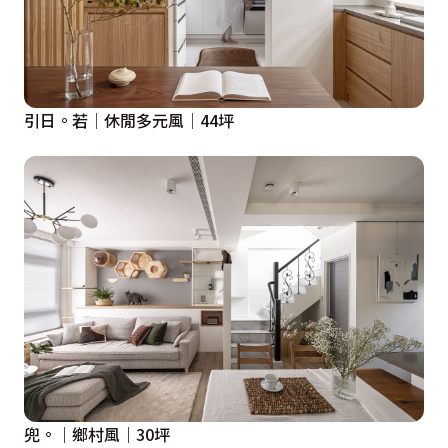
引日。若│休閒多元風│44坪
兜。｜鄉村風｜30坪