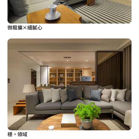
微粗獷×細膩心
穩。領域