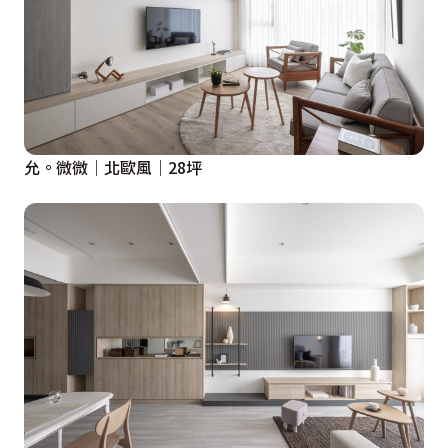
允。微微│北歐風│28坪