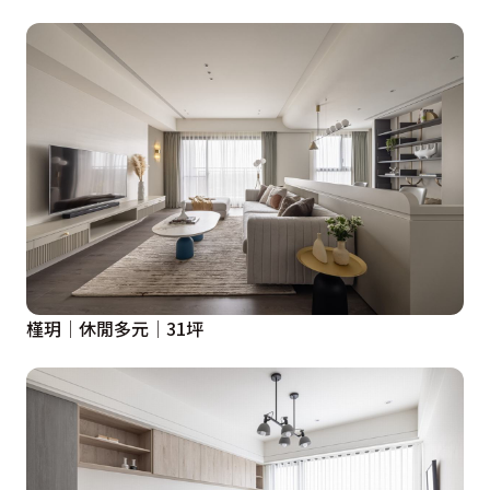
槿玥│休閒多元│31坪