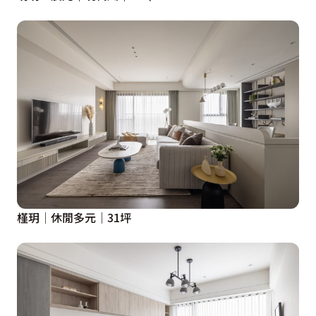
槿玥│休閒多元│31坪