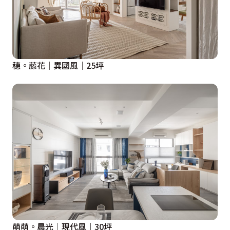
穗。藤花│異國風│25坪
萌萌。晨光｜現代風｜30坪