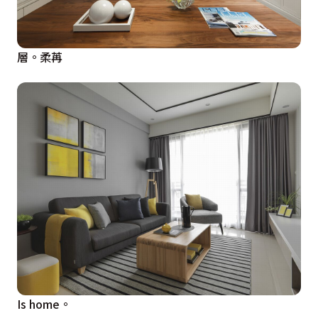
層。柔苒
Is home。