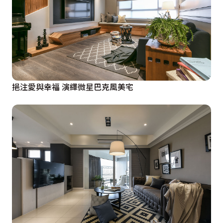
挹注愛與幸福 演繹微星巴克風美宅