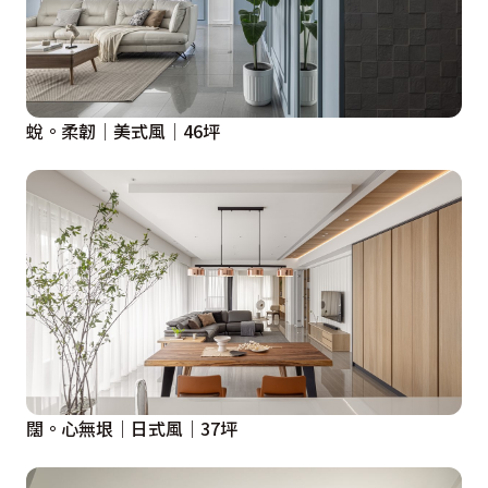
蛻。柔韌│美式風│46坪
闊。心無垠｜日式風｜37坪