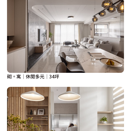
砌。寓│休閒多元│34坪