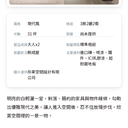
現代風
3房2廳2衛
風格
格局
31 坪
尚未提供
坪數
預算
大人x2
標準格局
居住成員
房屋類型
新成屋
進口磚、噴漆、鐵
房屋狀況
主要建材
件、ICI乳膠漆、超
耐磨地板
存果空間設計有限
圖片提供
公司
明亮的白輕灑一室，俐落、簡約的家具與物件線條，勾勒
出優雅現代之美，讓人進入空間後，忍不住放慢步伐，欣
賞空間裡的一景一物。
