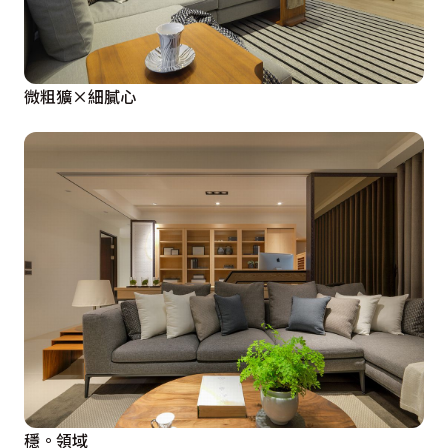
微粗獷×細膩心
穩。領域