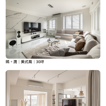
嫣。潤│美式風│30坪