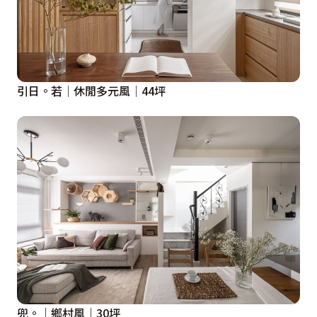
引日。若│休閒多元風│44坪
兜。｜鄉村風｜30坪