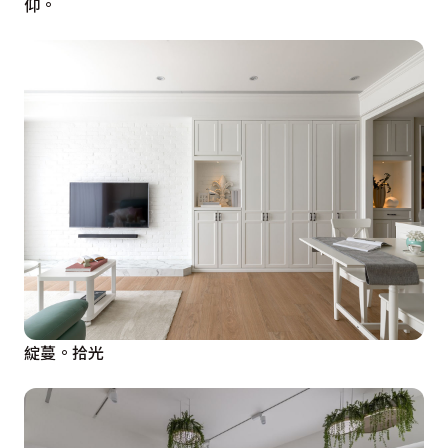
仰。
綻蔓。拾光