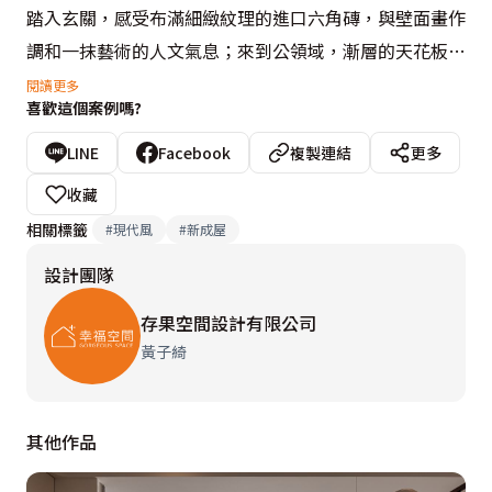
踏入玄關，感受布滿細緻紋理的進口六角磚，與壁面畫作
調和一抹藝術的人文氣息；來到公領域，漸層的天花板堆
疊，營造出挑高、寬敞之意，溫暖的柔光映照在空間的每
閱讀更多
喜歡這個案例嗎?
一處；客、餐廳採開放格局，壁面上的直條紋與櫃體溝縫
刻劃出視覺層次。沙發後方架高地坪、擺設書桌，圍塑出
LINE
Facebook
複製連結
更多
閱讀區域，黃子綺設計師在窗邊設置上掀櫃，可當作單人
收藏
床或是臥榻區，伴隨屋主度過美好的下午時光，後方壁面
相關標籤
#
現代風
#
新成屋
利用造型鐵架描繪出簡約意象，轉化為空間裡的端景牆。
設計團隊
存果空間設計有限公司
黃子綺
其他作品