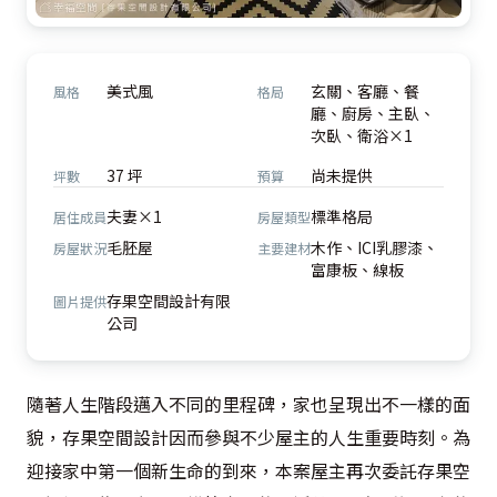
美式風
玄關、客廳、餐
風格
格局
廳、廚房、主臥、
次臥、衛浴×1
37 坪
尚未提供
坪數
預算
夫妻×1
標準格局
居住成員
房屋類型
毛胚屋
木作、ICI乳膠漆、
房屋狀況
主要建材
富康板、線板
存果空間設計有限
圖片提供
公司
隨著人生階段邁入不同的里程碑，家也呈現出不一樣的面
貌，存果空間設計因而參與不少屋主的人生重要時刻。為
迎接家中第一個新生命的到來，本案屋主再次委託存果空