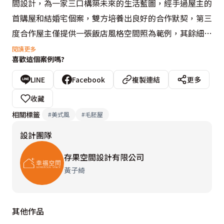
間設計，為一家三口構築未來的生活藍圖，經手過屋主的
首購屋和結婚宅個案，雙方培養出良好的合作默契，第三
度合作屋主僅提供一張飯店風格空間照為範例，其餘細節
全權交由黃子綺設計師擘劃，捨棄厚重的肌理和裝飾，透
閱讀更多
喜歡這個案例嗎?
過簡約俐落的線條，移植美式風格的溫暖和優雅，創造無
拘束的生活框景。

LINE
Facebook
複製連結
更多
收藏
公領域以開放式格局為安排，玄關隔屏後方擁有讓人稱羨
相關標籤
#
美式風
#
毛胚屋
的開闊尺度，透過自由流暢的陳列機制，成為親子互動的
設計團隊
最佳休閒聚落；藉由半高的電視牆體，讓客廳、餐廚區共
存一室，創造出凝聚家人情感的生活動線。加入玻璃媒材
存果空間設計有限公司
的通透視感，引入充沛的自然光，篩落一地光暈，無形中
黃子綺
將戶外空間納為室內一隅，搭配色調清新的家俬軟件，營
造舒適溫馨的氛圍，在灰與白的空間色調中，框塑出流動
其他作品
的櫥窗意象，活絡整個空間的調性。