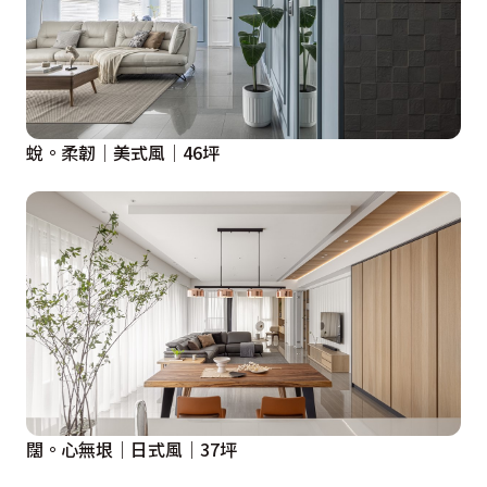
蛻。柔韌│美式風│46坪
闊。心無垠｜日式風｜37坪