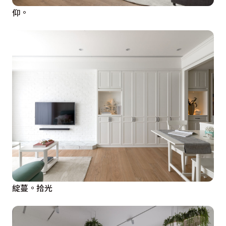
仰。
綻蔓。拾光