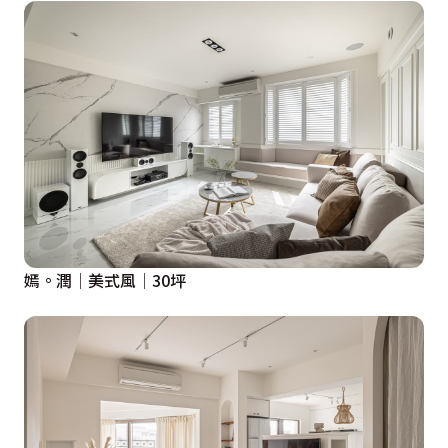
嫣。潤│美式風│30坪