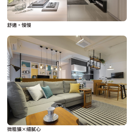
舒適。慢慢
微粗獷×細膩心