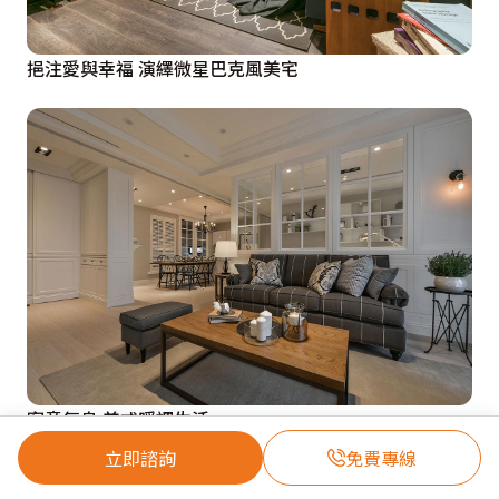
挹注愛與幸福 演繹微星巴克風美宅
寫意氣息 美式暖調生活
立即諮詢
免費專線