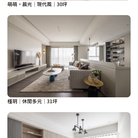
萌萌。晨光｜現代風｜30坪
槿玥│休閒多元│31坪