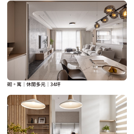
砌。寓│休閒多元│34坪