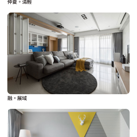
仲夏。清輕
融。展域