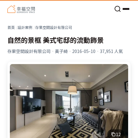
老屋預算分配與高 CP 值煥新術
看不見的居家風險和翻新關鍵
老屋預算分配與高 CP 值煥新術
首頁
設計案例
存果空間設計有限公司
自然的景框 美式宅邸的流動飾景
存果空間設計有限公司
·
黃子綺
·
2016-05-10
·
37,951
人氣
12