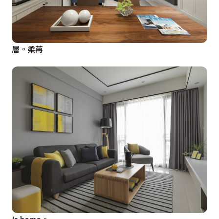
層。柔苒
Is home。