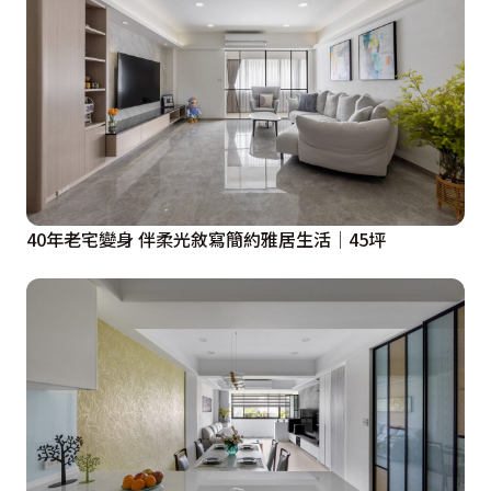
40年老宅變身 伴柔光敘寫簡約雅居生活│45坪