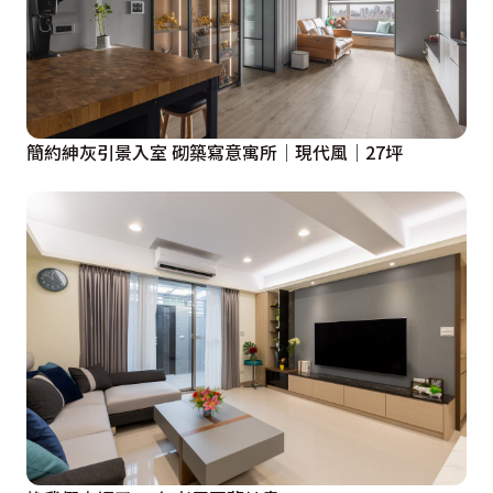
簡約紳灰引景入室 砌築寫意寓所│現代風│27坪