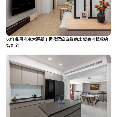
60年雙層老宅大翻新！拯救壁癌白蟻病灶 變身流暢收納
智能宅