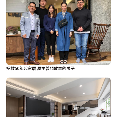
拯救50年起家厝 屋主曾想放棄的房子