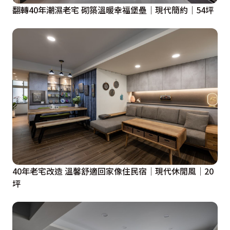
翻轉40年潮濕老宅 砌築溫暖幸福堡壘｜現代簡約｜54坪
40年老宅改造 溫馨舒適回家像住民宿│現代休閒風│20
坪