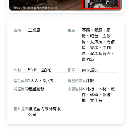
12
工業風
客廳、餐廳、廚
風格
格局
房、吧台、主臥
房、女孩房、男孩
房、書房、工作
區、瑜珈練習區、
衛浴x2
50 坪（室內）
尚未提供
坪數
預算
2大人、3小孩
大坪數
居住成員
房屋類型
老屋翻新
木地板、木材、鐵
房屋狀況
主要建材
件、磁磚、系統
櫃、文化石
理揚室內設計有限
圖片提供
公司