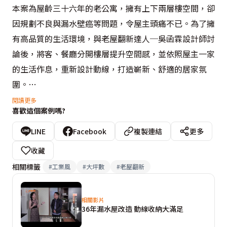
本案為屋齡三十六年的老公寓，擁有上下兩層樓空間，卻
因規劃不良與漏水壁癌等問題，令屋主頭痛不已。為了擁
有高品質的生活環境，與老屋翻新達人─吳函霖設計師討
論後，將客、餐廳分開樓層提升空間感，並依照屋主一家
的生活作息，重新設計動線，打造嶄新、舒適的居家氛
圍。

閱讀更多
喜歡這個案例嗎?
工業風格為屋主心中嚮往的居家藍圖，故理揚室內設計有
限公司利用木地板鋪陳，搭配鐵管、鐵件、木板、文化
LINE
Facebook
複製連結
更多
石、軌道燈等元素配件，提升場域層次感，也平衡空間暖
收藏
度，完美呈現屋主心中所想的工業風生活宅。
相關標籤
#
工業風
#
大坪數
#
老屋翻新
相關影片
36年漏水屋改造 動線收納大滿足