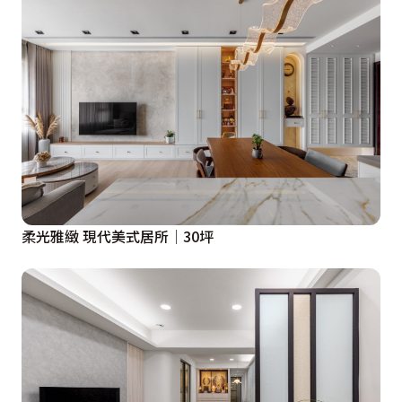
柔光雅緻 現代美式居所│30坪