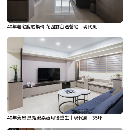
40年老宅脫胎換骨 花園露台溫馨宅│現代風
40年舊屋 歷經滄桑歲月後重生｜現代風｜35坪