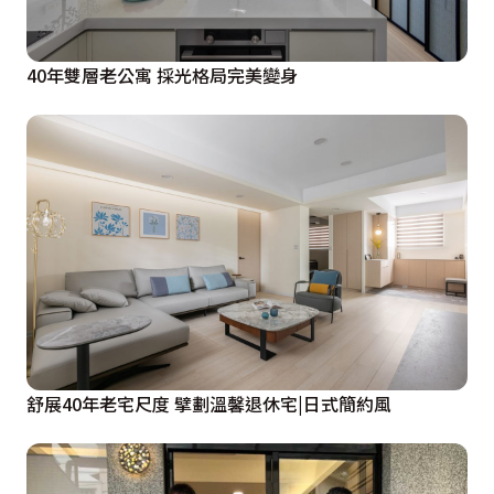
40年雙層老公寓 採光格局完美變身
舒展40年老宅尺度 擘劃溫馨退休宅|日式簡約風