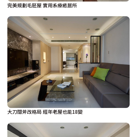
完美規劃毛胚屋 實用系療癒居所
大刀闊斧改格局 經年老屋也能18變