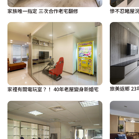
家族唯一指定 三次合作老宅翻修
慘不忍睹屋況
旅美返鄉 2
家裡有間電玩室？！ 40年老屋變身新婚宅