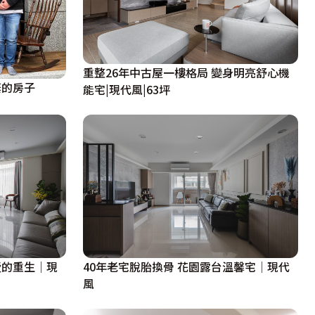
重整26年中古屋一樓格局 變身明亮舒心機
棄的房子
能宅|現代風|63坪
墅的重生│現
40年老宅脫胎換骨 花園露台溫馨宅│現代
風