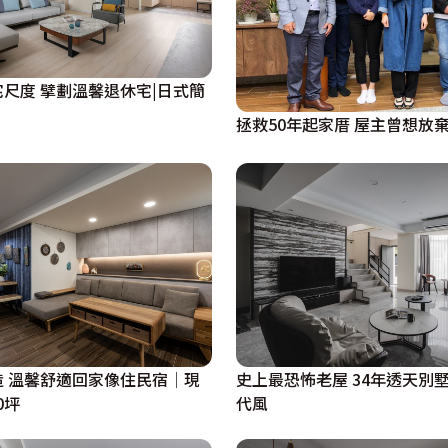
了完成屋主在此喝咖啡、蒔花弄草的愜意想像，設計團隊以南
更訂製小吧檯便於屋主賞景休憩，與家人共享悠緩放鬆的慢活
宅尺度 擘劃溫馨退休宅|日式簡
拯救50年起家厝 屋主曾想放
造 溫馨舒適回家像住民宿│現
史上最恐怖老屋 34年透天別
0坪
代風