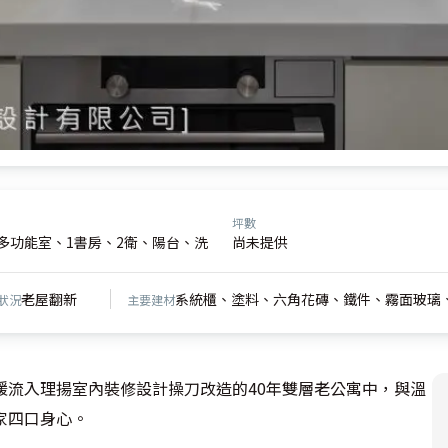
坪數
1多功能室、1書房、2衛、陽台、洗
尚未提供
老屋翻新
系統櫃、塗料、六角花磚、鐵件、霧面玻璃
狀況
主要建材
緩流入理揚室內裝修設計操刀改造的40年雙層老公寓中，與溫
四口身心。
