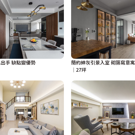
出手 缺點變優勢
簡約紳灰引景入室 砌築寫意
│27坪