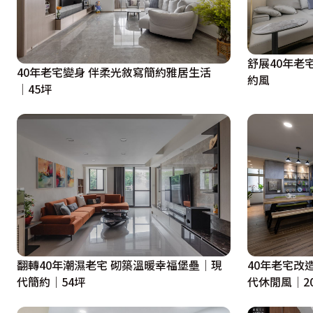
露台
面對著寬闊綠意的綠台，是屋主買下此老房的主因之一。為
方松圍塑自然悠閒感，地面以深淺灰階地磚挹注古樸韻味，
舒展40年老
時光。
40年老宅變身 伴柔光敘寫簡約雅居生活
約風
│45坪
翻轉40年潮濕老宅 砌築溫暖幸福堡壘｜現
40年老宅改
代簡約｜54坪
代休閒風│2