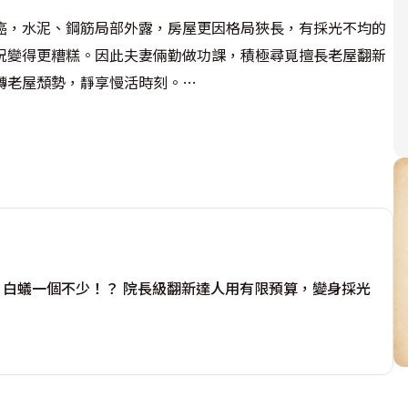
癌，水泥、鋼筋局部外露，房屋更因格局狹長，有採光不均的
況變得更糟糕。因此夫妻倆勤做功課，積極尋覓擅長老屋翻新
老屋頹勢，靜享慢活時刻。

維繫空間開放感，再於上方訂製小玻璃屏風加強隱私性，讓屋
徹底抹去狹長格局產生的壓迫感，續選用進口壁紙覆貼於電視
、白蟻一個不少！？ 院長級翻新達人用有限預算，變身採光
放式層架，賦予展示與收納功能。

一間房間將牆面拉齊，後側房間稍微突出的落差藉由弧線修