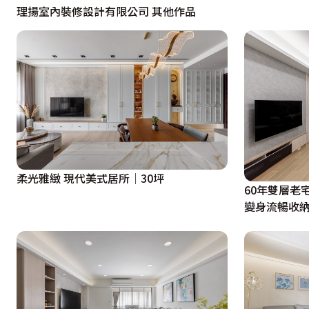
飾，消弭突兀感覺，讓整個公區顯得方正大器，亦讓空間機能
理揚室內裝修設計有限公司 其他作品
餐廳區以明亮壁紙與吊燈營塑溫馨餐敘氛圍，繼而砌築一中
女主人烹飪時更流暢輕鬆外，還能即時與家人密切互動。

客衛浴
廊道底端依據屋主家的掃地機器人規格、尺寸，量身打造了適
底牆旁即是加大的衛浴空間，內部考量到屋主沐浴習慣，未
柔光雅緻 現代美式居所│30坪
無壓力。

60年雙層老
變身流暢收
臥室
由於老式公寓格局狹長，卻又需要走道串聯各場域，使臥室
室的衣櫃配置在走道提升收納量，房間內僅植入床、床頭、儲