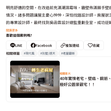
明亮舒適的空間，在改造前充滿潮濕霉味，牆壁佈滿棘手壁
情況，諸多問題讓屋主憂心忡忡，深怕找錯設計師，房屋狀
的專業設計師，最終找到吳函霖設計總監重劃全室，成功逆轉
閱讀更多
喜歡這個案例嗎?
玄關
鋪陳六角磚地坪譜奏活潑韻致，並設置矮鞋櫃擴充機能同時
LINE
Facebook
複製連結
收藏
主一進門就擁有十足歸屬感。

相關標籤
#
現代風
#
別墅/透天
#
老屋翻新
客廳
取消兩房釋出明亮寬敞空間，讓日光、微風恣意蔓延全室，
相關影片
40年驚悚老宅，壁癌、鋼筋
牆，刻畫多重層次與立體感，創造視覺焦點，再於側邊置入開
極好公園景觀宅！！
餐廚區
原始空間為客廳窄，餐廳寬的格局，因此餐廚區特別切分出