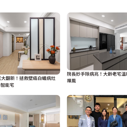
性大增，男主人有了做瑜珈、打坐、閱讀的多功能室。

島界定出ㄇ字型廚房，內部特別配置兩台冰箱和多種家電，讓
切高度的插座、排水處與櫃體，呈現簡單俐落外觀。

配置浴缸，改以淋浴為主，確保空間足夠寬敞，使用起來舒適
院長妙手除病兆！大齡老宅溫
宅大翻新！拯救壁癌白蟻病灶
禪風
納智能宅
空間變得狹窄緊湊，因此設計團隊乾脆將走道拉寬，把兩間臥
物櫃，讓居者享受純粹無干擾的深沉睡眠。
