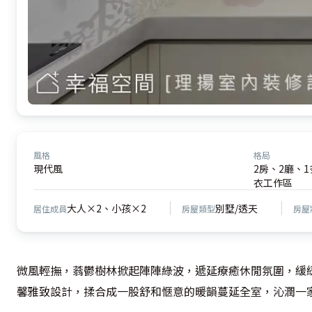
風格
格局
現代風
2房、2廳、
衣工作區
大人×2、小孩×2
別墅/透天
居住成員
房屋類型
房屋
微風輕撫，蓊鬱樹林掀起陣陣綠波，遞延療癒休閒氛圍，緩
馨雅致設計，揉合成一股舒和愜意的暖韻蔓延全室，沁潤一家