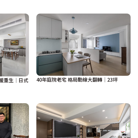
40年庭院老宅 格局動線大翻轉｜23坪
暖重生│日式