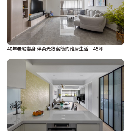
40年老宅變身 伴柔光敘寫簡約雅居生活│45坪