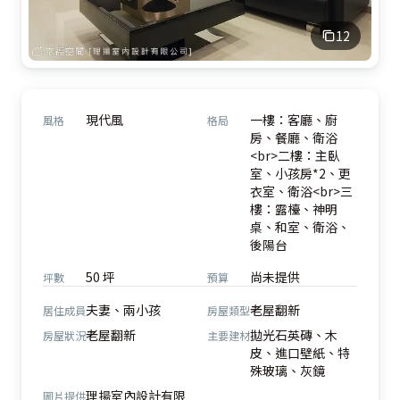
12
現代風
一樓：客廳、廚
風格
格局
房、餐廳、衛浴
<br>二樓：主臥
室、小孩房*2、更
衣室、衛浴<br>三
樓：露檯、神明
桌、和室、衛浴、
後陽台
50 坪
尚未提供
坪數
預算
夫妻、兩小孩
老屋翻新
居住成員
房屋類型
老屋翻新
拋光石英磚、木
房屋狀況
主要建材
皮、進口壁紙、特
殊玻璃、灰鏡
理揚室內設計有限
圖片提供