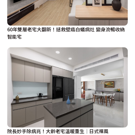
化諸實踐，讓業主再次擁有「新家」般的幸福。
60年雙層老宅大翻新！拯救壁癌白蟻病灶 變身流暢收納
智能宅
院長妙手除病兆！大齡老宅溫暖重生│日式禪風