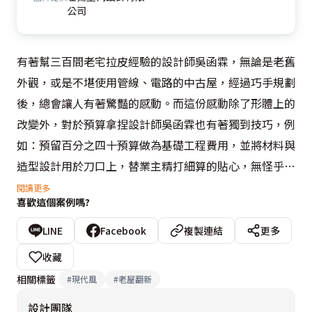
公司
有著幫三百間老宅拉皮經驗的設計師吳函霖，無論是老舊
外觀，或是不堪使用管線、電路的中古屋，經過巧手規劃
後，總會讓人有著驚豔的感動。而這份感動除了形體上的
改變外，對於預算拿捏設計師吳函霖也有著獨到技巧，例
如：預留百分之四十預算做為基礎工程費用，並將材料與
造型設計用於刀口上，替業主精打細算的貼心，無怪乎成
為許多中古屋業主首選。
閱讀更多
喜歡這個案例嗎?
走進位於板橋，屋齡近三十年的獨棟別墅，經過改造後通
LINE
Facebook
複製連結
更多
透的樓梯設計，吸引住了來訪者目光，少量而大面積的木
收藏
質紋理，用色澤暖化玄關視覺，延伸鞋櫃線條為層板妝點
相關標籤
#
現代風
#
老屋翻新
出立面展列空間，看似簡單的牆面，卻修飾掉了電源開關
設計團隊