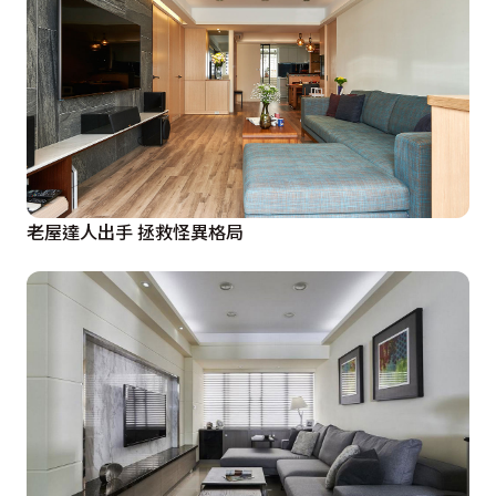
老屋達人出手 拯救怪異格局