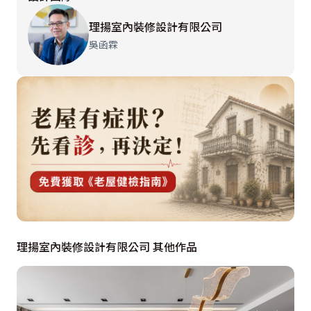
箱的視覺滯礙。
理揚室內裝修設計有限公司
場域中，設計師吳函霖傾聽屋主的最愛，規劃出輕鬆的泡
吳函霖
茶區，讓短暫來訪者也能喝上杯好茶，展現待客之道，單
純中也少了客廳的正式壓迫感。在拋光石英磚引領下，視
線延伸至客、餐廳，放大著空間感，簡約中設計師吳函霖
以暖紫色壁紙帶出客廳溫度，餐廳部分則以明鏡做櫃，折
射出橫向空間，而前後皆有採光的格局，因考量到烹煮實
用性，吧台上設計師以加裝拉門阻隔油煙，下方烤漆玻璃
則透過打光，補足後方採光被阻擋的遺憾。
貫穿獨棟建築場域最重要的莫過於樓梯設計，加高地檯銜
理揚室內裝修設計有限公司 其他作品
接上準備起始的臺階，下方除了儲藏間設計，三角空白也
以燈光強調出穿透性的明亮，在玻璃桅欄的透視下，由上
往下凝視，玄關旁的懸浮鞋櫃，則成為樓梯間最明顯的端