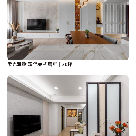
景。
二樓空間中，木質拉出的隱藏門片，用展列檯軟化動線，
並帶出衛浴空間，乾溼分離中，泡澡區外凸式窗台，讓屋
主可在泡澡時點上氛香蠟燭，增添生活情趣，而門片串聯
中，也進入私領域的睡眠空間，以灰鏡帶出的主臥床頭，
外推過的調整，不僅讓空間更為寬敞，也多了分景緻。小
柔光雅緻 現代美式居所│30坪
孩房則因男女之別，一者柔雅，一者則以繃布加黑鏡突顯
男孩個性。
獨棟建築最美好的便是獨享空中花園，設計師吳函霖以強
化玻璃與鐵骨架為材，延伸出半戶外空間，鐵皮屋包覆處
則以南方松營造出小木屋般的休閒。
誰說老屋不能大翻身，設計師吳函霖用二十年的經驗值，