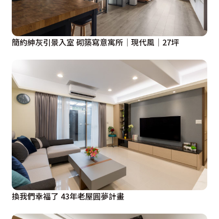
簡約紳灰引景入室 砌築寫意寓所│現代風│27坪
換我們幸福了 43年老屋圓夢計畫