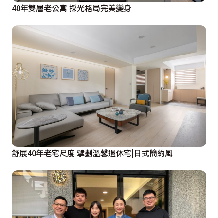
40年雙層老公寓 採光格局完美變身
舒展40年老宅尺度 擘劃溫馨退休宅|日式簡約風