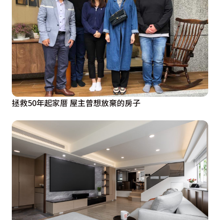
拯救50年起家厝 屋主曾想放棄的房子