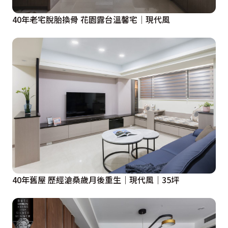
40年老宅脫胎換骨 花園露台溫馨宅│現代風
40年舊屋 歷經滄桑歲月後重生｜現代風｜35坪