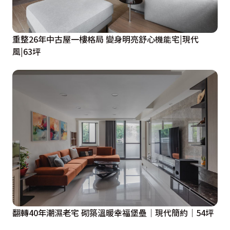
重整26年中古屋一樓格局 變身明亮舒心機能宅|現代
風|63坪
翻轉40年潮濕老宅 砌築溫暖幸福堡壘｜現代簡約｜54坪