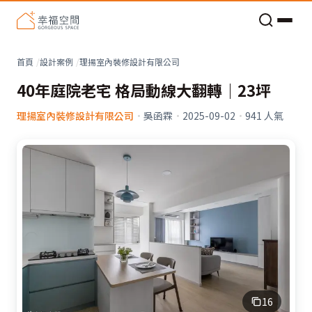
老屋預算分配與高 CP 值煥新術
看不見的居家風險和翻新關鍵
老屋預算分配與高 CP 值煥新術
首頁
設計案例
理揚室內裝修設計有限公司
40年庭院老宅 格局動線大翻轉｜23坪
理揚室內裝修設計有限公司
·
吳函霖
·
2025-09-02
·
941
人氣
16