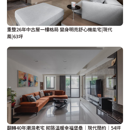
重整26年中古屋一樓格局 變身明亮舒心機能宅|現代
風|63坪
翻轉40年潮濕老宅 砌築溫暖幸福堡壘｜現代簡約｜54坪