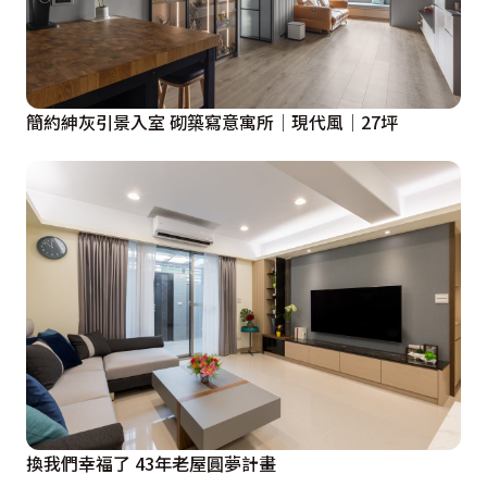
簡約紳灰引景入室 砌築寫意寓所│現代風│27坪
換我們幸福了 43年老屋圓夢計畫