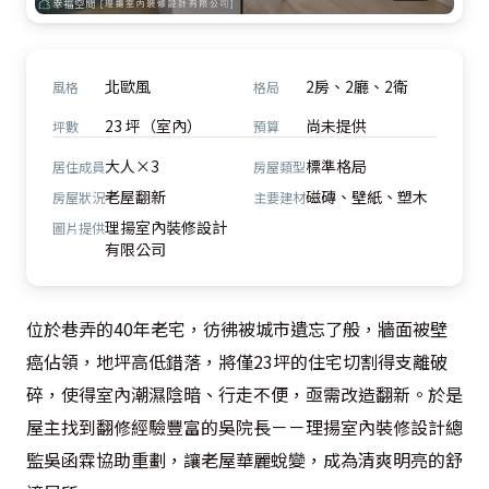
北歐風
2房、2廳、2衛
風格
格局
23 坪（室內）
尚未提供
坪數
預算
大人×3
標準格局
居住成員
房屋類型
老屋翻新
磁磚、壁紙、塑木
房屋狀況
主要建材
理揚室內裝修設計
圖片提供
有限公司
位於巷弄的40年老宅，彷彿被城市遺忘了般，牆面被壁
癌佔領，地坪高低錯落，將僅23坪的住宅切割得支離破
碎，使得室內潮濕陰暗、行走不便，亟需改造翻新。於是
屋主找到翻修經驗豐富的吳院長－－理揚室內裝修設計總
監吳函霖協助重劃，讓老屋華麗蛻變，成為清爽明亮的舒