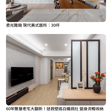
室，讓女主人擁有專屬自己的小天地。

主臥收納系統整合於床頭，上吊櫃搭配開放格層，中段底
牆鋪覆日式藤編壁紙增添禪意氛圍，下方植入上掀式收納
柔光雅緻 現代美式居所│30坪
櫃，徹底運用空間。

考量一家三口的實際需求，原本的單套衛浴配置也被擴充
為一套半，使每個家庭成員擁有更舒適的盥洗環境。在吳
函霖設計總監的巧手下，老屋成為承載日常的生活容器，
每一個轉角、每一道光線，都訴說著家的溫柔故事。
60年雙層老宅大翻新！拯救壁癌白蟻病灶 變身流暢收納