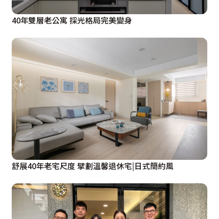
40年雙層老公寓 採光格局完美變身
舒展40年老宅尺度 擘劃溫馨退休宅|日式簡約風