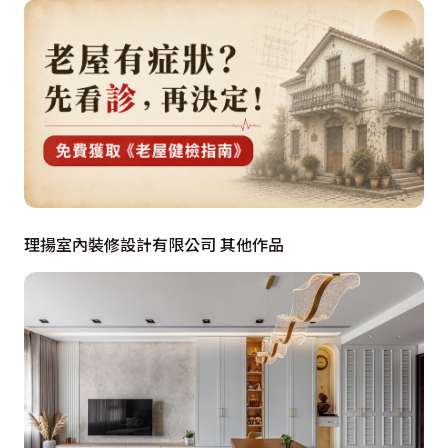
室牆面後退，廚房一側的臥室牆面也巧妙截短，開闢流暢
動線，並以弧形柔化轉角處，讓視覺變得柔和而優雅。

開放式廚房經過重新配置，將餐桌與櫥櫃完美結合，滿足
用餐、收納需求外，也能化身工作檯面，讓烹飪更加得心
應手。

原本架高的閱讀區改為多功能室，僅以木地板界定場域，
理揚室內裝修設計有限公司 其他作品
內部設置大衣櫃與屋主禮佛所需的佛龕，讓此處平時作為
靜謐冥想的一隅，必要時鋪上床墊就變身為客房。

【私領域】

原先必須經過主臥室，才能進入後陽台晾曬衣物，動線顯
然不合乎生活習慣。因此設計團隊把後陽台入口改至走廊
底端，並縮小陽台坪數，讓出部分空間作為主臥室的更衣