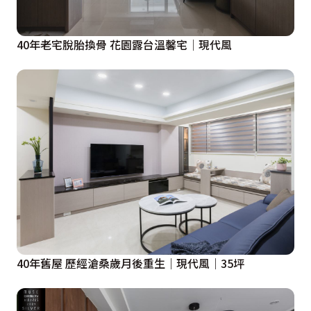
40年老宅脫胎換骨 花園露台溫馨宅│現代風
40年舊屋 歷經滄桑歲月後重生｜現代風｜35坪