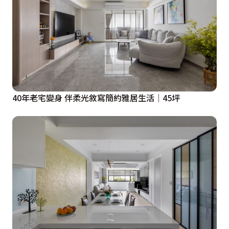
40年老宅變身 伴柔光敘寫簡約雅居生活│45坪