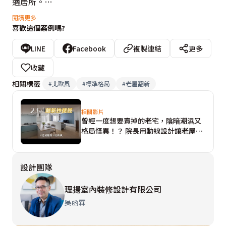
適居所。

閱讀更多
喜歡這個案例嗎?
吳函霖設計總監從根本體質開始整治，先是為緊鄰水溝，
濕氣極重的牆面，重新施做防水工程，繼而將四個高低段
LINE
Facebook
複製連結
更多
差的地坪重新整平，鋪上木紋磚，同時瓦解安全隱憂，注
收藏
入溫潤質感。

相關標籤
#
北歐風
#
標準格局
#
老屋翻新
【公領域】

相關影片
曾經一度想要賣掉的老宅，陰暗潮濕又
原先半遮半掩的雨遮替換成玻璃採光罩，引入充足陽光，
格局怪異！？ 院長用動線設計讓老屋改
輔以塑化木，圍塑自然放鬆的休閒氛圍。接著，吳函霖設
造不再走「彎路」！
計總監將小門、小窗改為落地窗，將庭院綠意、充沛光源
設計團隊
納入室內，提亮整個客廳，電視牆則搭配灰藍色進口壁
紙，帶來一抹鮮活氣息。

理揚室內裝修設計有限公司
吳函霖
為了放大客廳，爭取更多活動空間，吳函霖設計總監將臥