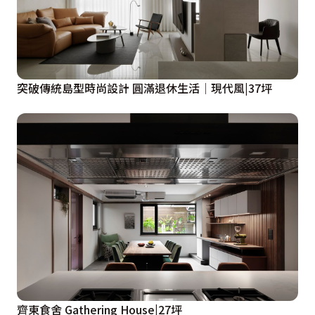
突破傳統島型時尚設計 圓滿退休生活│現代風|37坪
齊東食舍 Gathering House|27坪