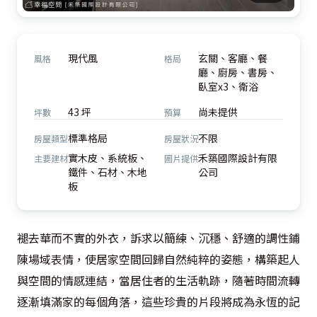
現代風
玄關、客廳、餐
風格
格局
廳、廚房、書房、
臥室x3、衛浴
43 坪
尚未提供
坪數
預算
標準格局
不限
房屋類型
房屋狀況
實木皮、系統板、
禾築國際設計有限
主要建材
圖片提供
鐵件、石材、木地
公司
板
褪去華而不實的外衣，訴求以簡練、沉穩、舒適的調性鋪
陳場域表情，使居家空間回歸自然純粹的姿態，構築起人
與空間的情感連結，當居住者的生活軌跡，隨著時間流轉
逐漸填滿家的每個角落，這些珍貴的片段將成為永恆的記