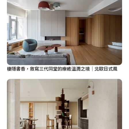
棲隱書香，敘寫三代同堂的療癒溫潤之境│北歐日式風