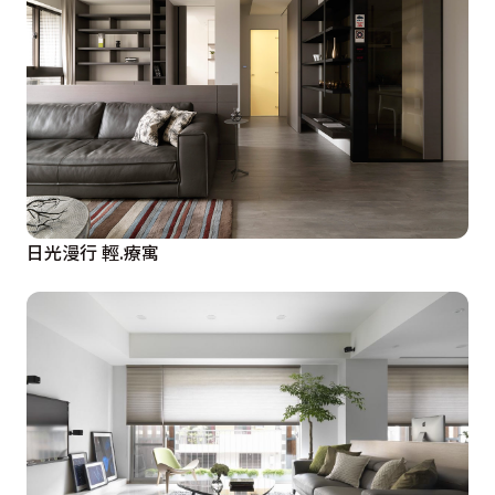
日光漫行 輕.療寓