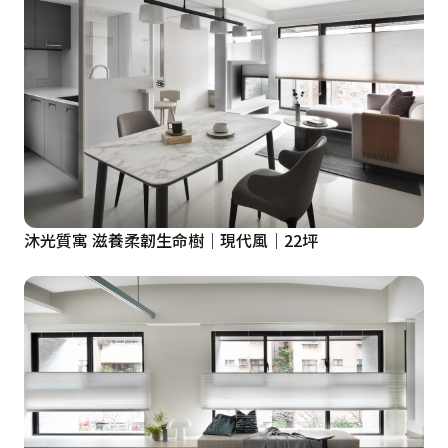
沐光質寓 滋養柔韌生命樹｜現代風｜22坪