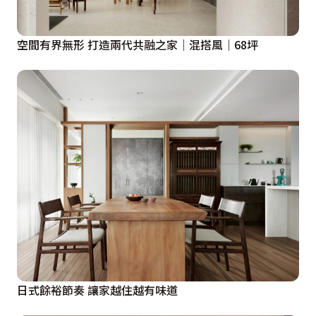
空間有界無形 打造兩代共融之家｜混搭風｜68坪
日式餘裕節奏 讓家越住越有味道