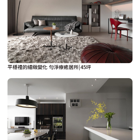
平穩裡的細緻變化 勻淨療癒居所|45坪