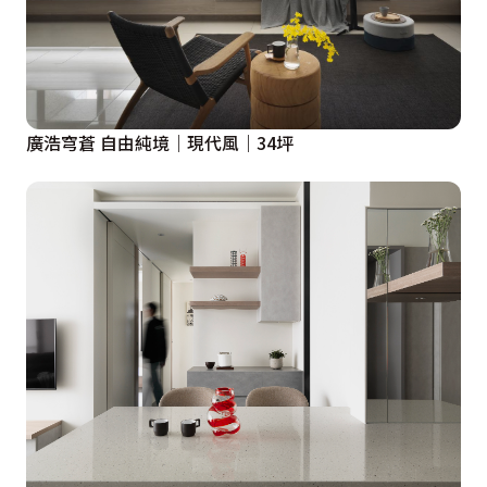
廣浩穹蒼 自由純境｜現代風｜34坪