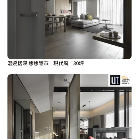
溫婉恬淡 悠悠隱市｜現代風｜30坪