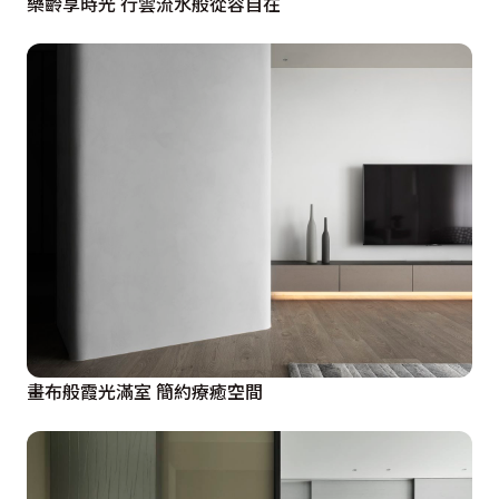
樂齡享時光 行雲流水般從容自在
畫布般霞光滿室 簡約療癒空間