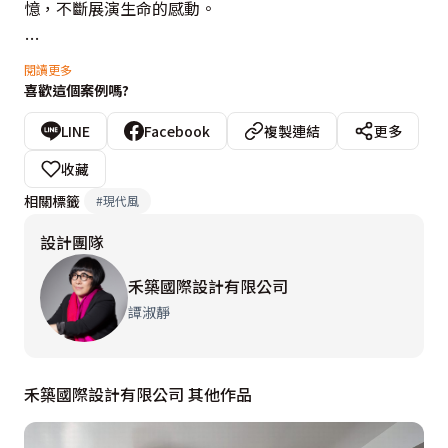
憶，不斷展演生命的感動。

禾築國際設計先是以內斂的大地色調為空間打底，形塑靜
閱讀更多
喜歡這個案例嗎?
謐安定之感，同時藉由大面窗景引入飽滿的陽光及綠景，
為空間注入明亮清新質感，並透過木質、鐵件與石材的混
LINE
Facebook
複製連結
更多
搭，為場域增添豐富的層次表情，隨著美感的交替變換，
收藏
交織出柔中帶剛的視覺之美。
相關標籤
#
現代風
設計團隊
禾築國際設計有限公司
譚淑靜
禾築國際設計有限公司 其他作品