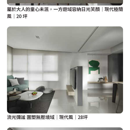
屬於大人的童心未泯，一方遊域容納日光笑顏｜現代極簡
風｜20 坪
流光彌謐 圍塑無壓境域│現代風│28坪