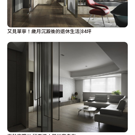
又見單寧！歲月沉澱後的退休生活|84坪