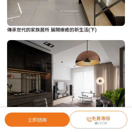
傳承世代的家族居所 展開療癒的新生活(下)
免費專線
立即諮詢
轉
13724
落葉歸根 展開安逸的退休生活