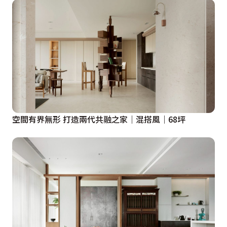
距，使門片邊緣恰巧落於凹陷處，呈顯細節美感。同時，
清透的材質，也確保了通透廣闊視野，方便家人彼此照應
關注。格柵櫃體旁改設置灰色門片的收納櫃，隱喻著空間
已然切換，也調和輕淺色調的浮動感，對側曲型牆面則改
置入半高矮櫃平衡視覺重量。

廚具前增設中島，隱性分出廚房區，亦提升機能性，而銜
接中島的大尺度餐桌，不僅是餐敘時的要角，也可作為家
空間有界無形 打造兩代共融之家｜混搭風｜68坪
人看電視、繪圖、閱讀的書桌，滿足各式需求。

私領域
主臥床頭染上暖和的奶茶橘，搭配燈光轟襯出立體感，旁
側衛浴則以隱藏門片抹除存在感，呈現俐落觀感，床尾雖
然規劃了足量機能，卻不忘以線條與局部挖空手法，淡化
量體感，營造淡然無壓的優質舒眠環境。
