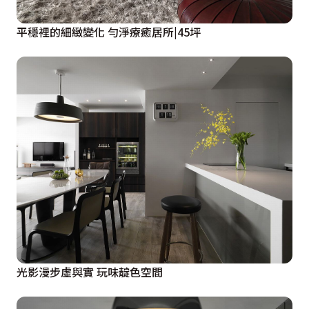
平穩裡的細緻變化 勻淨療癒居所|45坪
光影漫步虛與實 玩味靛色空間