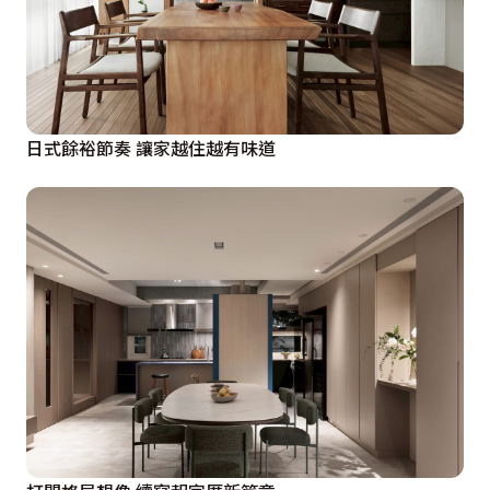
兒子與女兒的房間坪數與格局皆相同，兩房相鄰讓孩子
們，保持融洽互動，但仍依據兩人偏好，使用不同質材與
配色，注入個性化色彩。
日式餘裕節奏 讓家越住越有味道