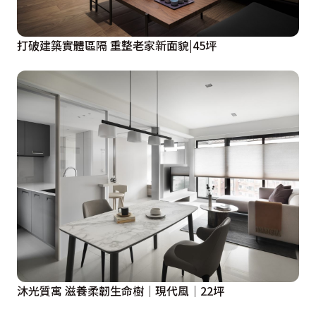
打破建築實體區隔 重整老家新面貌|45坪
沐光質寓 滋養柔韌生命樹｜現代風｜22坪