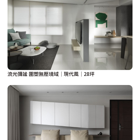
流光彌謐 圍塑無壓境域│現代風│28坪