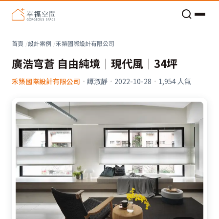
老屋預算分配與高 CP 值煥新術
看不見的居家風險和翻新關鍵
老屋預算分配與高 CP 值煥新術
首頁
設計案例
禾築國際設計有限公司
廣浩穹蒼 自由純境｜現代風｜34坪
禾築國際設計有限公司
·
譚淑靜
·
2022-10-28
·
1,954
人氣