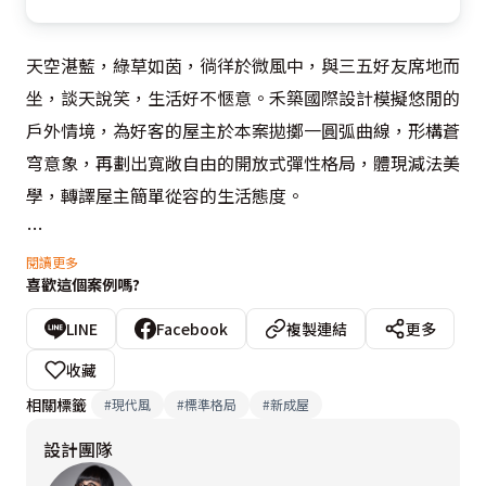
天空湛藍，綠草如茵，徜徉於微風中，與三五好友席地而
坐，談天說笑，生活好不愜意。禾築國際設計模擬悠閒的
戶外情境，為好客的屋主於本案拋擲一圓弧曲線，形構蒼
穹意象，再劃出寬敞自由的開放式彈性格局，體現減法美
學，轉譯屋主簡單從容的生活態度。

玄關
閱讀更多
喜歡這個案例嗎?
步入室內，入口左側的柔美圓弧立刻給歸者一個溫暖擁
抱，撫慰疲累的心。而這圓潤柔美線條，也躍上天花板、
LINE
Facebook
複製連結
更多
中島桌、餐廳主牆等處，串聯起場域間的關係。

收藏
相關標籤
#
現代風
#
標準格局
#
新成屋
客廳＋餐廳＋多功能房
設計團隊
設計師一筆畫出流暢拋物線，形成開闊蒼穹，收攏一家情