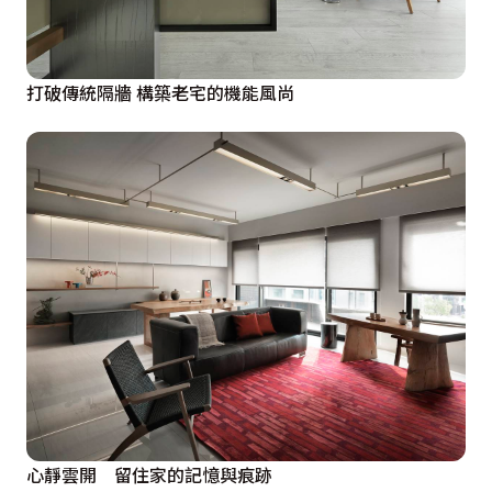
打破傳統隔牆 構築老宅的機能風尚
心靜雲開 留住家的記憶與痕跡