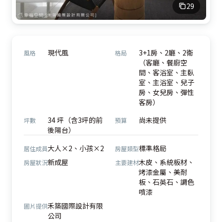
29
現代風
3+1房、2廳、2衛
風格
格局
（客廳、餐廚空
間、客浴室、主臥
室、主浴室、兒子
房、女兒房、彈性
客房）
34 坪（含3坪的前
尚未提供
坪數
預算
後陽台）
大人×2、小孩×2
標準格局
居住成員
房屋類型
新成屋
木皮、系統板材、
房屋狀況
主要建材
烤漆金屬、美耐
板、石英石、調色
噴漆
禾築國際設計有限
圖片提供
公司