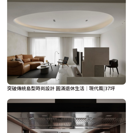
突破傳統島型時尚設計 圓滿退休生活│現代風|37坪