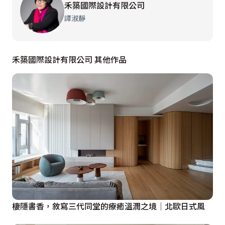
誼外，也將視覺無限延伸。天空下，設計師先是沿著牆面
禾築國際設計有限公司
設置整面滿足屋主收納需求的灰白色櫃體，而後自櫃體下
譚淑靜
方植入鏤空木質抽屜，並使其延展至窗前，轉化為大尺度
長臥榻，作為休憩、閱讀的小天地，也可當作臨時座位，
禾築國際設計有限公司 其他作品
完全不需擔心位置不足。至於中央留白，能擺上大餐桌定
義出親友聚會的開放餐廳，也可放上座椅變身舒適客廳，
或者作為屋主伸展筋骨的空間，擁有多元變化性。

值得一提的是，敞亮空間看似簡單開闊，其實藏匿了一間
彈性房間。當親友需暫住時，屋主可將收在廊道間的門片
拿出，嵌入水藍綠色萬象軌道上，輕鬆多隔出一間隱蔽性
高的客房，讓親友享有自在休憩時光。

廚房＋餐廚區
棲隱書香，敘寫三代同堂的療癒溫潤之境│北歐日式風
以玻璃拉門切分出獨立場域，且精算櫃體門片的格柵間