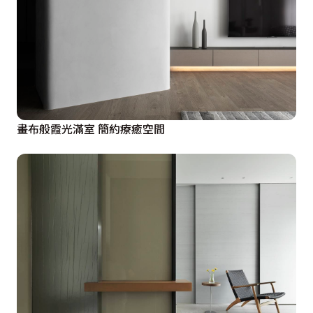
畫布般霞光滿室 簡約療癒空間