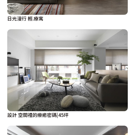
日光漫行 輕.療寓
設計 空間裡的療癒密碼|45坪